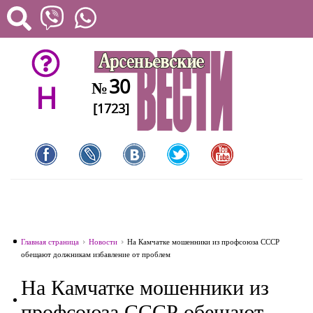
30
№
H
[1723]
Главная страница
Новости
На Камчатке мошенники из профсоюза СССР
обещают должникам избавление от проблем
На Камчатке мошенники из
профсоюза СССР обещают