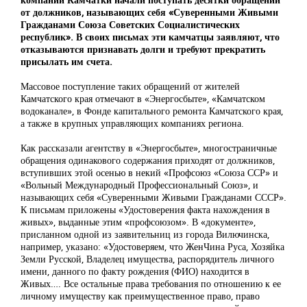
от должников, называющих себя «Суверенными Живыми
Гражданами Союза Советских Социалистических
республик». В своих письмах эти камчатцы заявляют, что
отказываются признавать долги и требуют прекратить
присылать им счета.
Массовое поступление таких обращений от жителей
Камчатского края отмечают в «Энергосбыте», «Камчатском
водоканале», в Фонде капитального ремонта Камчатского края,
а также в крупных управляющих компаниях региона.
Как рассказали агентству в «Энергосбыте», многостраничные
обращения одинакового содержания приходят от должников,
вступивших этой осенью в некий «Профсоюз «Союза ССР» и
«Вольный Международный Профессиональный Союз», и
называющих себя «Суверенными Живыми Гражданами СССР».
К письмам приложены «Удостоверения факта нахождения в
живых», выданные этим «профсоюзом». В «документе»,
присланном одной из заявительниц из города Вилючинска,
например, указано: «Удостоверяем, что ЖенЧина Руса, Хозяйка
Земли Русской, Владелец имущества, распорядитель личного
имени, данного по факту рождения (ФИО) находится в
Живых…. Все остальные права требования по отношению к ее
личному имуществу как преимущественное право, право