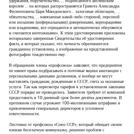
удержания, поручительство, … подписанного английским
королем … на которых распространяется Грамота Александра
Филипповича Царя Македонского… залоговые облигации, ...
обязательства, … навязанные какой-либо стороной, персоной
или низшими (инфернальными) доверенными, корпорациями
или владениями, все отрицаются и автоматически обнуляются
и считаются ничтожными». К этим удостоверениям приложены
нотариально заверенные Свидетельства об удостоверении
факта, в которых указано, что личность обратившегося
гражданина установлена, а изображение на представленной
фотографии тождественно ему.
В обращениях члены «профсоюза» заявляют, что предприятия
не имеют права подбрасывать в почтовые ящики квитанции с
персональными данными должников, и вообще не могут
выставлять гражданам, рожденным в СССР, счета за оказанные
услуги. Так как пересмотра тарифов в установленном законами
СССР порядке не проводилось. Заявители требуют от компаний
предоставить в 10-дневный срок более десятка документов. В
противном случае угрожают 100-миллионными штрафами и
привлечением генеральных директоров к уголовное
ответственности.
Листовки от профсоюза «Союз ССР», который обещает своим
членам бесплатную коммуналку, решение проблем с