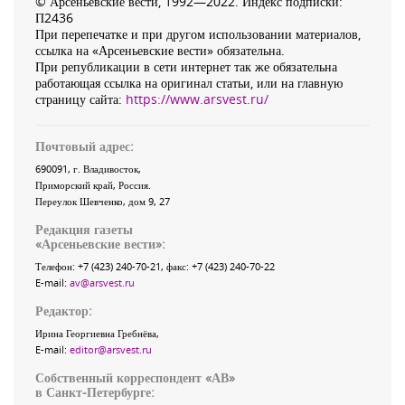
© Арсеньевские вести, 1992—2022. Индекс подписки:
П2436
При перепечатке и при другом использовании материалов,
ссылка на «Арсеньевские вести» обязательна.
При републикации в сети интернет так же обязательна
работающая ссылка на оригинал статьи, или на главную
страницу сайта:
https://www.arsvest.ru/
Почтовый адрес:
690091
, г.
Владивосток
,
Приморский край
,
Россия
.
Переулок Шевченко
, дом 9, 27
Редакция газеты
«
Арсеньевские вести
»:
Телефон:
+7 (423) 240-70-21
, факс:
+7 (423) 240-70-22
E-mail:
av@arsvest.ru
Редактор:
Ирина Георгиевна Гребнёва,
E-mail:
editor@arsvest.ru
Собственный корреспондент «АВ»
в Санкт-Петербурге: