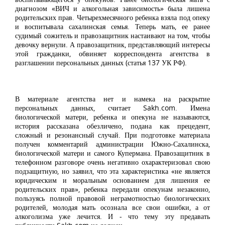
диагнозом «ВИЧ и алкогольная зависимость» была лишена
родительских прав. Четырехмесячного ребенка взяла под опеку
и воспитывала сахалинская семья. Теперь мать, ее ранее
судимый сожитель и правозащитник настаивают на том, чтобы
девочку вернули. А правозащитник, представляющий интересы
этой гражданки, обвиняет корреспондента агентства в
разглашении персональных данных (статья 137 УК РФ).
В материале агентства нет и намека на раскрытие
персональных данных, считает Sakh.com. Имена
биологической матери, ребенка и опекуна не называются,
история рассказана обезличено, подана как прецедент,
сложный и резонансный случай. При подготовке материала
получен комментарий администрации Южно-Сахалинска,
биологической матери и самого Купермана. Правозащитник в
телефонном разговоре очень негативно охарактеризовал свою
подзащитную, но заявил, что эта характеристика «не является
юридическим и моральным основанием для лишения ее
родительских прав», ребенка передали опекунам незаконно,
пользуясь полной правовой неграмотностью биологических
родителей, молодая мать осознала все свои ошибки, а от
алкоголизма уже лечится. И - что тему эту предавать