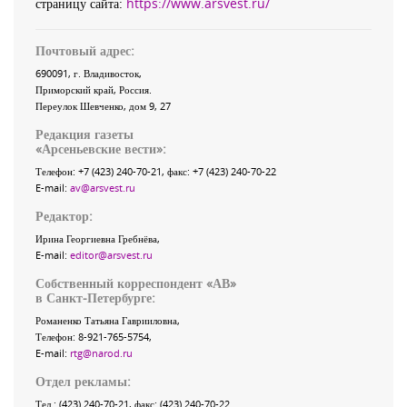
страницу сайта:
https://www.arsvest.ru/
Почтовый адрес:
690091
, г.
Владивосток
,
Приморский край
,
Россия
.
Переулок Шевченко
, дом 9, 27
Редакция газеты
«
Арсеньевские вести
»:
Телефон:
+7 (423) 240-70-21
, факс:
+7 (423) 240-70-22
E-mail:
av@arsvest.ru
Редактор:
Ирина Георгиевна Гребнёва,
E-mail:
editor@arsvest.ru
Собственный корреспондент «АВ»
в Санкт-Петербурге:
Романенко Татьяна Гаврииловна,
Телефон: 8-921-765-5754,
E-mail:
rtg@narod.ru
Отдел рекламы:
Тел.: (423) 240-70-21, факс: (423) 240-70-22