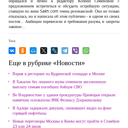
обращался и лично к редактору Ксении Семёновой с
предложением встретиться и обсудить острейшую ситуацию,
ставшую по вине Sakh.com очень резонансной. Она не только
отказалась, но и написала об этом публично - в одном из своих
постов... Амбиции перевесили и требования разума, и запреты
закона»...
Теги:
Еще в рубрике «Новости»
Взрыв в ресторане на Кудринской площади в Москве
В Хакасии без лишнего шума отменили миллионную
выплату семьям погибших бойцов СВО
Во Владивостоке у здания прокуратуры Приморья открыли
памятник основателю ВЧК Феликсу Дзержинскому
В Адлере задержали девушек, снимавших видео на фоне
горящей нефтебазы
Новые переговоры Москвы и Киева могут пройти в Стамбуле
23 или 24 июля