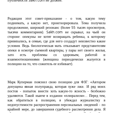
публичности Sakh.com не должен.
Редакция этот совет-приказание - о том, какую тему
поднимать, а какую нет, проигнорировала. Тема получила
продолжение, широкий резонанс (более 55 тысяч просмотров,
тысячи комментариев). Sakh.com не скрывал, на чьей он
стороне: опекуны не хотят возвращать ребенка, к которому
привязались, в семью, где для него создадут неизвестно какие
условия. Ведь биологическая мать отказывает представителям
опеки в осмотре съемной квартиры, у пары нет своего жилья,
зато есть проблемы со здоровьем, работой и
взаимоотношениями (женщина периодически жалуется в
полицию на то, что сожитель ее избивает).
Марк Куперман пояснил свою позицию для ФЗГ: «Автором
допущена явная полуправда, которая хуже лжи. И ряд моих
постов - попыток внести хоть какую-то ясность - безбожно
удаляются. Такой нынче в издании «плюрализм»... Перед тем,
как обратиться в полицию, я убеждал журналистку в
недопустимости распространения персональных сведений - по
крайней мере, до завершения судебного рассмотрения дела. Я