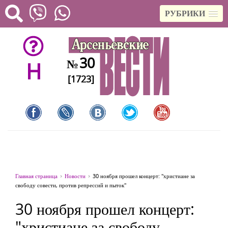
РУБРИКИ
30
№
H
[1723]
Главная страница
Новости
30 ноября прошел концерт: "христиане за
свободу совести, против репрессий и пыток"
30 ноября прошел концерт:
"христиане за свободу