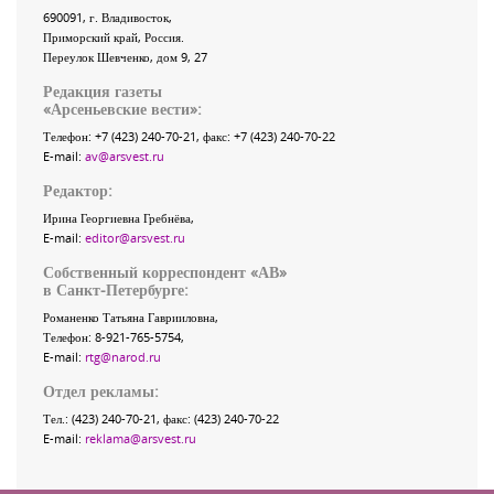
690091
, г.
Владивосток
,
Приморский край
,
Россия
.
Переулок Шевченко
, дом 9, 27
Редакция газеты
«
Арсеньевские вести
»:
Телефон:
+7 (423) 240-70-21
, факс:
+7 (423) 240-70-22
E-mail:
av@arsvest.ru
Редактор:
Ирина Георгиевна Гребнёва,
E-mail:
editor@arsvest.ru
Собственный корреспондент «АВ»
в Санкт-Петербурге:
Романенко Татьяна Гаврииловна,
Телефон: 8-921-765-5754,
E-mail:
rtg@narod.ru
Отдел рекламы:
Тел.: (423) 240-70-21, факс: (423) 240-70-22
E-mail:
reklama@arsvest.ru