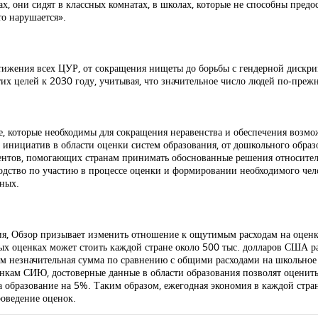
х, они сидят в классных комнатах, в школах, которые не способны пред
то нарушается».
стижения всех ЦУР, от сокращения нищеты до борьбы с гендерной диск
их целей к 2030 году, учитывая, что значительное число людей по-преж
, которые необходимы для сокращения неравенства и обеспечения возмо
инициатив в области оценки систем образования, от дошкольного обра
ментов, помогающих странам принимать обоснованные решения относител
водство по участию в процессе оценки и формировании необходимого чел
нных.
ия, Обзор призывает изменить отношение к ощутимым расходам на оценк
 оценках может стоить каждой стране около 500 тыс. долларов США раз 
ем незначительная сумма по сравнению с общими расходами на школьное 
енкам СИЮ, достоверные данные в области образования позволят оценит
а образование на 5%. Таким образом, ежегодная экономия в каждой стра
роведение оценок.