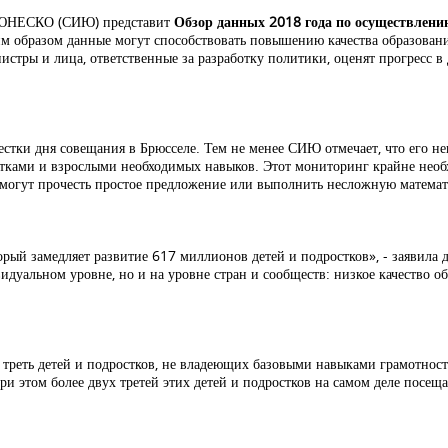
ут ЮНЕСКО (СИЮ) представит
Обзор данных 2018 года по осуществлен
им образом данные могут способствовать повышению качества образовани
истры и лица, ответственные за разработку политики, оценят прогресс 
естки дня совещания в Брюсселе. Тем не менее СИЮ отмечает, что его н
тками и взрослыми необходимых навыков. Этот мониторинг крайне необ
е могут прочесть простое предложение или выполнить несложную матема
торый замедляет развитие 617 миллионов детей и подростков», - заявил
идуальном уровне, но и на уровне стран и сообществ: низкое качество о
треть детей и подростков, не владеющих базовыми навыками грамотности
ри этом более двух третей этих детей и подростков на самом деле посещ