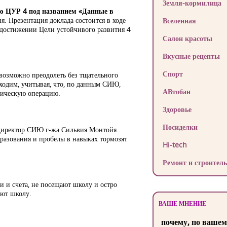
Земля-кормилица
ию ЦУР 4 под названием «Данные в
я. Презентация доклада состоится в ходе
Вселенная
в достижении Цели устойчивого развития 4
Салон красоты
Вкусные рецепты
Спорт
евозможно преодолеть без тщательного
ходим, учитывая, что, по данным СИЮ,
АВтобан
тическую операцию.
Здоровье
Посиделки
а директор СИЮ г-жа Сильвия Монтойя.
бразования и пробелы в навыках тормозят
Hi-tech
Ремонт и строитель
 и счета, не посещают школу и остро
ают школу.
ВАШЕ МНЕНИЕ
почему, по вашем