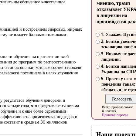
оставить им обещанное качественное
мнению, трамп
отказывает УКР
в лицензии на
производство рак
риминацией и построением здоровых, мирных
1. Уважает Путин
нему не владеет базовыми навыками.
2. Боится увелич
эскалацию конфл
3. Никому не дает
жности обучения на протяжении всей
лицензии.
зования до программ по распространению
4. Боится нападе
ьно типов оценки, которые соответствовали
Украины на СШ
овеческого потенциала в целях улучшения
5. Просто у него 
поведения такая:
обещать и не сдел
у результатов обучения донорами и
в четыре года, что представляется весьма
Всего проголосовало
обучение и с ещё более серьезными
0 человек
Прошлые опросы
ь эффективность применяемых подходов и
не составит в среднем 30 миллионов
Наши проект