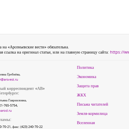
 на «Арсеньевские вести» обязательна.
я ссылка на оригинал статьи, или на главную страницу сайта:
https://w
Политика
евна Гребнёва,
Экономика
r@arsvest.ru
Защита прав
ый корреспондент «АВ»
етербурге:
ЖКХ
тьяна Гаврииловна,
Письма читателей
21-765-5754,
narod.ru
Земля-кормилица
кламы:
Вселенная
40-70-21, факс: (423) 240-70-22