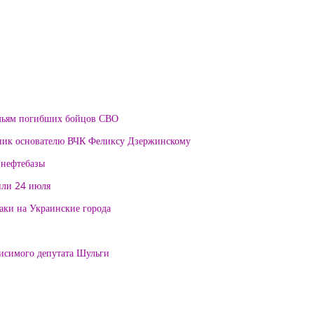
мьям погибших бойцов СВО
тник основателю ВЧК Феликсу Дзержинскому
 нефтебазы
или 24 июля
таки на Украинские города
висимого депутата Шульги