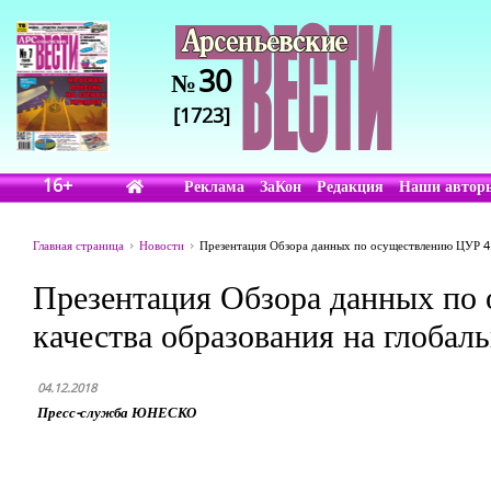
30
№
[1723]
16+
Реклама
ЗаКон
Редакция
Наши автор
Главная страница
Новости
Презентация Обзора данных по осуществлению ЦУР 4:
Презентация Обзора данных по
качества образования на глобал
04.12.2018
Пресс-служба ЮНЕСКО