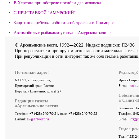
В Херсоне при обстреле погибли два человека
С ПРИСТАВКОЙ "АМУРСКИЙ"
Защитника ребенка избили и обстреляли в Приморье
Автомобиль с рыбаками утонул в Амурском заливе
© Арсеньевские вести, 1992—2022. Индекс подписки: П2436
При перепечатке и при другом использовании материалов, ссылка
При републикации в сети интернет так же обязательна работающа
Почтовый адрес:
Редактор:
690091
, г.
Владивосток
,
Ирина Георги
Приморский край
,
Россия
.
E-mail:
edito
Переулок Шевченко
, дом 9, 27
Собственн
в Санкт-П
Редакция газеты
«
Арсеньевские вести
»:
Романенко Та
Телефон:
+7 (423) 240-70-21
, факс:
+7 (423) 240-70-22
Телефон: 8-9
E-mail:
av@arsvest.ru
E-mail:
rtg@
Отдел ре
Тел.: (423) 2