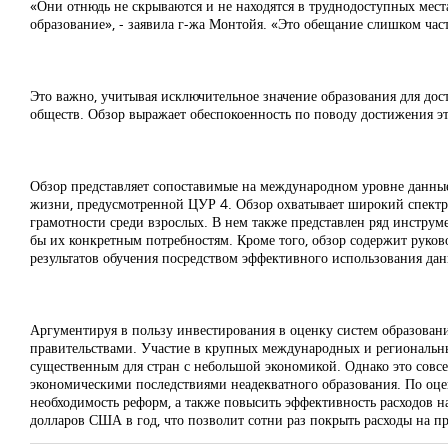
«Они отнюдь не скрываются и не находятся в труднодоступных места
образование», - заявила г-жа Монтойя. «Это обещание слишком час
Это важно, учитывая исключительное значение образования для до
обществ. Обзор выражает обеспокоенность по поводу достижения эт
Обзор представляет сопоставимые на международном уровне данные
жизни, предусмотренной ЦУР 4. Обзор охватывает широкий спектр 
грамотности среди взрослых. В нем также представлен ряд инстру
бы их конкретным потребностям. Кроме того, обзор содержит руко
результатов обучения посредством эффективного использования да
Аргументируя в пользу инвестирования в оценку систем образован
правительствами. Участие в крупных международных и региональных
существенным для стран с небольшой экономикой. Однако это совс
экономическими последствиями неадекватного образования. По оц
необходимость реформ, а также повысить эффективность расходов н
долларов США в год, что позволит сотни раз покрыть расходы на п