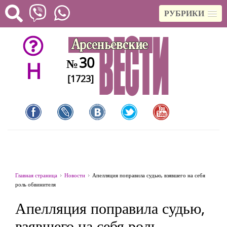
РУБРИКИ
30
№
H
[1723]
Главная страница
Новости
Апелляция поправила судью, взявшего на себя
роль обвинителя
Апелляция поправила судью,
взявшего на себя роль