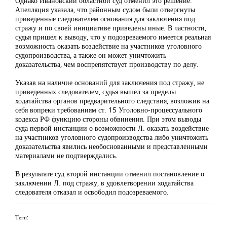
Однако Ивановский областной суд отменил это решение.
Апелляция указала, что районным судом были отвергнуты
приведенные следователем основания для заключения под
стражу и по своей инициативе приведены иные. В частности,
судья пришел к выводу, что у подозреваемого имеется реальная
возможность оказать воздействие на участников уголовного
судопроизводства, а также он может уничтожить
доказательства, чем воспрепятствует производству по делу.
Указав на наличие оснований для заключения под стражу, не
приведенных следователем, судья вышел за пределы
ходатайства органов предварительного следствия, возложив на
себя вопреки требованиям ст. 15 Уголовно-процессуального
кодекса РФ функцию стороны обвинения. При этом выводы
суда первой инстанции о возможности Л. оказать воздействие
на участников уголовного судопроизводства либо уничтожить
доказательства явились необоснованными и представленными
материалами не подтверждались.
В результате суд второй инстанции отменил постановление о
заключении Л. под стражу, в удовлетворении ходатайства
следователя отказал и освободил подозреваемого.
Теги: