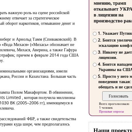
мнению, трамп
отказывает УКР
ать важную роль на сцене российской
в лицензии на
нему отвечает за стратегическое
производство рак
ый оборот наркотиков, отмывание денег и
1. Уважает Путин
инберг и Арнольд Тамм (Спиваковский). В
2. Боится увелич
ю «Вода Михася» («Михась» обозначает не
эскалацию конфл
илевича, Михася, Аверина, а также Гафура
3. Никому не дает
ркотрафик; причем в феврале 2014 года США
лицензии.
ру.
4. Боится нападе
Украины на СШ
криминальными организациями, имели
ана, России и Казахстана. Большая часть
5. Просто у него 
поведения такая:
обещать и не сдел
 Трампа Полом Манафортом. В обвинении,
ts Limited , которая получила миллионы
31030 BK (2005–2006 гг), имеющемуся в
Всего проголосовало
илевича.
1 человек
Прошлые опросы
расследований ФБР, а также свидетельства
турами куда шире, чем предполагалось
Наши проект