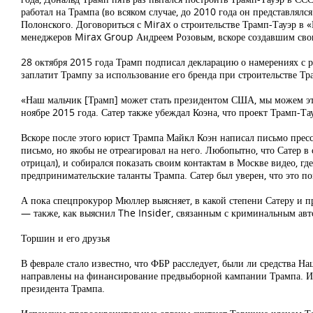
работал на Трампа (во всяком случае, до 2010 года он представлял
Полонского. Договориться с Mirax о строительстве Трамп-Тауэр в 
менеджеров Mirax Group Андреем Розовым, вскоре создавшим сво
28 октября 2015 года Трамп подписал декларацию о намерениях с р
заплатит Трампу за использование его бренда при строительстве Тр
«Наш мальчик [Трамп] может стать президентом США, мы можем это
ноябре 2015 года. Сатер также убеждал Коэна, что проект Трамп-
Вскоре после этого юрист Трампа Майкл Коэн написал письмо пресс
письмо, но якобы не отреагировал на него. Любопытно, что Сатер в
отрицал), и собирался показать своим контактам в Москве видео, гд
предпринимательские таланты Трампа. Сатер был уверен, что это п
А пока спецпрокурор Мюллер выясняет, в какой степени Сатеру и п
— также, как выяснил The Insider, связанным с криминальным авт
Торшин и его друзья
В феврале стало известно, что ФБР расследует, были ли средства Н
направлены на финансирование предвыборной кампании Трампа. Из
президента Трампа.