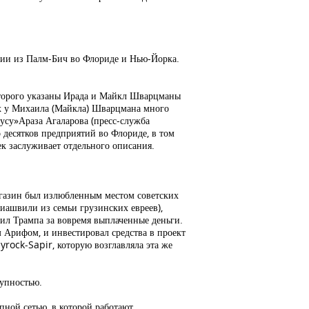
афии из Палм-Бич во Флориде и Нью-Йорка.
которого указаны Ирада и Майкл Шварцманы
ьях у Михаила (Майкла) Шварцмана много
кусу»Араза Агаларова (пресс-служба
 десятков предприятий во Флориде, в том
к заслуживает отдельного описания.
агазин был излюбленным местом советских
иашвили из семьи грузинских евреев),
ил Трампа за вовремя выплаченные деньги.
 Арифом, и инвестировал средства в проект
rock-Sapir, которую возглавляла эта же
тупностью.
пной сетью, в которой работают