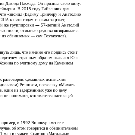
ния Давида Нахмада. Он признал свою вину.
ейцарии. В 2013 году Тайванчик дал
, что «звонил (Вадиму Тринчеру и Анатолию
США к пяти годам тюрьмы за рэкет,
той же группировки — 57-летний Анатолий
 частности, отмытые средства возвращались
н из обвиняемых — сам Тохтахунов),
нуть лишь, что именно его подпись стоит
оводителем странным образом оказался Юрг
 Кожина по элитному дому на Каменном
х разговоров, сделанных испанским
адиславом) Резником, поскольку «Михась
в, один из задержанных уже по делу
ли не понимают, кто является настоящей
апример, в 1992 Винокур вместе с
учае, об этом говорится в обвинительном
$1 млн в сумке». Соавтор «Матильды»