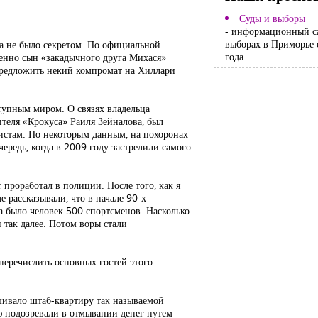
Суды и выборы
- информационный с
выборах в Приморье 
да не было секретом. По официальной
года
менно сын «закадычного друга Михася»
 предложить некий компромат на Хиллари
ступным миром. О связях владельца
теля «Крокуса» Раиля Зейналова, был
истам. По некоторым данным, на похоронах
ередь, когда в 2009 году застрелили самого
роработал в полиции. После того, как я
 рассказывали, что в начале 90-х
а было человек 500 спортсменов. Насколько
 так далее. Потом воры стали
перечислить основных гостей этого
ивало штаб-квартиру так называемой
 подозревали в отмывании денег путем