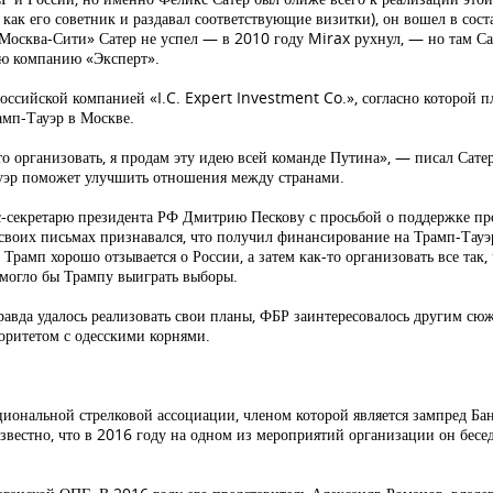
ся как его советник и раздавал соответствующие визитки), он вошел в со
«Москва-Сити» Сатер не успел — в 2010 году Mirax рухнул, — но там Са
ю компанию «Эксперт».
оссийской компанией «I.C. Expert Investment Co.», согласно которой п
амп-Тауэр в Москве.
 организовать, я продам эту идею всей команде Путина», — писал Сате
Тауэр поможет улучшить отношения между странами.
-секретарю президента РФ Дмитрию Пескову с просьбой о поддержке прое
 своих письмах признавался, что получил финансирование на Трамп-Тауэ
е Трамп хорошо отзывается о России, а затем как-то организовать все так
омогло бы Трампу выиграть выборы.
равда удалось реализовать свои планы, ФБР заинтересовалось другим сю
оритетом с одесскими корнями.
ациональной стрелковой ассоциации, членом которой является зампред Б
вестно, что в 2016 году на одном из мероприятий организации он бес