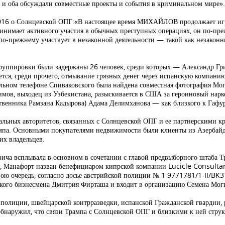
 и оба обсуждали совместные проекты и события в криминальном мире».
/2016 о Солнцевской ОПГ:«В настоящее время МИХАЙЛОВ продолжает игр
ринимает активного участия в обычных преступных операциях, он по-преж
о-прежнему участвует в незаконной деятельности — такой как незаконн
группировки были задержаны 26 человек, среди которых — Александр Гр
тся, среди прочего, отмывание грязных денег через испанскую компани
льном телефоне Спиваковского была найдена совместная фотография Мог
химов, выходец из Узбекистана, разыскивается в США за героиновый на
ственника Рамзана Кадырова) Адама Делимханова — как близкого к Гафу
альных авторитетов, связанных с Солнцевской ОПГ и ее партнерскими 
мпа. Основными покупателями недвижимости были клиенты из Азербайдж
х владельцев.
евича всплывала в основном в сочетании с главой предвыборного штаба
 Манафорт назван бенефициаром кипрской компании Lucicle Consultan
вою очередь, согласно досье австрийской полиции № 1 9771781/1-II/BK
ского бизнесмена Дмитрия Фирташа и входит в организацию Семена Мог
 полиции, швейцарской контрразведки, испанской Гражданской гвардии, 
обнаружил, что связи Трампа с Солнцевской ОПГ и близкими к ней струк