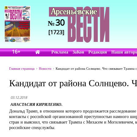
30
№
[1723]
16+
Реклама
ЗаКон
Редакция
Наши автор
Главная страница
Новости
Кандидат от района Солнцево. Что связывает Трампа
Кандидат от района Солнцево. 
03.12.2018
АНАСТАСИЯ КИРИЛЕНКО.
Дональд Трамп, в отношении которого продолжается расследование 
контакты с российской организованной преступностью намного шире
стран и выяснил, что связывает Трампа с Михасем и Могилевичем, 
российские спецслужбы.