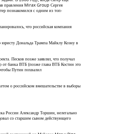
став правления Mirax Group Сергея
тер познакомился с одним из топ-
ланировалось, что российская компания
р юристу Дональда Трампа Майклу Коэну в
кта. Песков позже заявлял, что получал
р от банка ВТБ (позже глава ВТБ Костин это
, чтобы Путин похвалил
жетом о российском вмешательстве в выборы
анка России Александр Торшин, нелегально
едовал со старшим сыном действующего