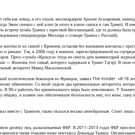
 себя как певца, и его отцом, миллиардером Аразом Агаларовым, никог
гда Эмин снимал с ней клип (в итоге в клипе снялся и сам Трамп). И и
ую встречу штаба Трампа с юристкой Весельницкой, где та должна была
ледования спецпрокурора Мюллера о сговоре Трампа с Россией).
в контексте их связей с Кремлем, оставляя без внимания контакты с пре
 и раньше. Так, в 2006 году в машине, зарегистрированной на соучреди
ров. Пресс-служба «Крокуса» тогда не смогла дать комментарий журнал
в — Япончик (тот самый, которого задержали в Трамп-Тауэр). В свою оч
альный авторитет Мамед Масаллинский.
й политическим беженцем во Франции, заявил The Insider: «Я 18 лет п
ному обвинению. Со мной сидели два криминальных авторитета, которые
мью. В 90-е работать без криминального мира было невозможно. У Хикмет
общаку, и взамен они обеспечивали безопасность ему, его жене, сыну и
ал вместе с Трампом, также оказался весьма своеобразным. Стоит лишь 
рвую десятку лиц, разыскиваемых ФБР. В 2011–2013 годах ФБР прослуш
агавшуюся тремя этажами ниже пентхауса Дональда Трампа. Организацию