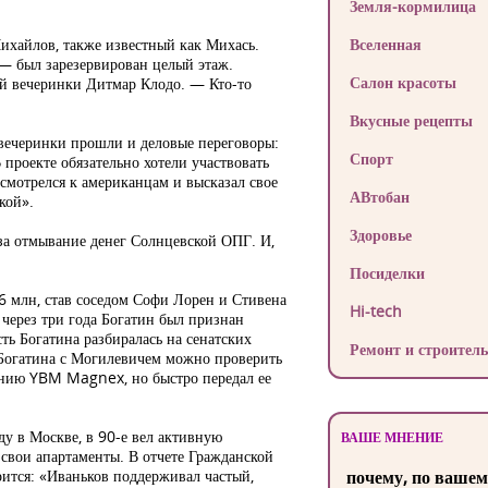
Земля-кормилица
Михайлов, также известный как Михась.
Вселенная
 — был зарезервирован целый этаж.
Салон красоты
ей вечеринки Дитмар Клодо. — Кто-то
Вкусные рецепты
 вечеринки прошли и деловые переговоры:
Спорт
проекте обязательно хотели участвовать
смотрелся к американцам и высказал свое
АВтобан
кой».
Здоровье
за отмывание денег Солнцевской ОПГ. И,
Посиделки
6 млн, став соседом Софи Лорен и Стивена
Hi-tech
через три года Богатин был признан
ь Богатина разбиралась на сенатских
Ремонт и строитель
 Богатина с Могилевичем можно проверить
анию YBM Magnex, но быстро передал ее
ду в Москве, в 90-е вел активную
ВАШЕ МНЕНИЕ
и свои апартаменты. В отчете Гражданской
ится: «Иваньков поддерживал частый,
почему, по вашем