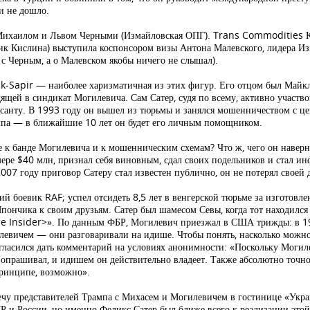
 и не дошло.
и Михаилом и Львом Черными (Измайловская ОПГ). Trans Commodities
ик Кислина) выступила коспонсором визы Антона Малевского, лидера Из
с Черным, а о Малевском якобы ничего не слышал).
k-Sapir — наиболее харизматичная из этих фигур. Его отцом был Май
щей в синдикат Могилевича. Сам Сатер, судя по всему, активно участвов
ерсанту. В 1993 году он вышел из тюрьмы и занялся мошенничеством с 
ампа — в ближайшие 10 лет он будет его личным помощником.
к банде Могилевича и к мошенническим схемам? Что ж, чего он наверняка
ере $40 млн, признал себя виновным, сдал своих подельников и стал ин
2007 году приговор Сатеру стал известен публично, он не потерял своей
 боевик RAF; успел отсидеть 8,5 лет в венгерской тюрьме за изготовле
пончика к своим друзьям. Сатер был шамесом Севы, когда тот находил
he Insider>». По данным ФБР, Могилевич приезжал в США трижды: в 19
илевичем — они разговаривали на идише. Чтобы понять, насколько можно
огласился дать комментарий на условиях анонимности: «Поскольку Могил
о опрашивал, и идишем он действительно владеет. Также абсолютно точно
 принципе, возможно».
речу представителей Трампа с Михасем и Могилевичем в гостинице «Укр
Р и России, но именно Феликс Сатер был ближе всего к реализации этой 