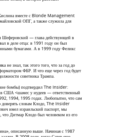
 Кислина вместе с Blonde Management
майловской ОПГ, а также служила для
кл Шеферовский — глава действующей в
ал в деле отца: в 1991 году он был
ценными бумагами. А в 1999 году Феликс
 не знал, так этого того, что за год до
форматором ФБР. И что еще через год будет
 должности советника Трампа.
ние бомбы) подтвердил The Insider:
ся в США <шамес у иудеев — ответственный
92, 1994, 1995 годах. Любопытно, что сам
 доверять словам Клодо, The Insider
евич имел израильский паспорт, мы
, что Дитмар Клодо был человеком из его
аина», описанную выше. Начиная с 1987
задачи. В 2008 году, когда Сатер еще