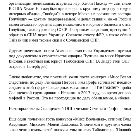
организации нелегальных азартных игр. Хелли Нахмад — сын знаме
В США Хелли Нахмад был приговорен к крупному штрафу и году тю
интервью «Радио „Свобода“» в центре Москвы в роскошном ресторан
Голубчику — другим подозреваемым) и делал ставки», но «в Росси
вымогательство, организацию незаконного игорного бизнеса и от
Голубчик, также уроженец СССР. По данным следствия, преступной г
обратно в США через Украину. Согласно отчету ФБР, а также обви
Тайванчик имел тесные связи с Солнцевской ОПГ.
Другим почетным гостем Агаларова стал глава Управделами презид
под документом о строительстве «дворца Путина» на мысе Идокопа
Висман, известный как юрист Тамбовской ОПГ. (А лидер этой ОПГ
острове в Петербурге).
Также любопытно, что почетный ужин после конкурса «Мисс Вселен
следствием по делу Геннадия Петрова, имя Грефа всплывает неодно
создает в этой сфере <ювелирных магазинов — The Insider> пробл
Солнцевской группировки в Испании в 2017 году, во время допроса,
мафией в России. Это не проходящие по делу обвиняемые, а «более
Некоторые члены Солнцевской ОПГ считают Сечина и Грефа — «на
Еще один почетный гость конкурса «Мисс Вселенная», сатирик Вла
Авериным, Михасем, Моней Эльсоном, Япончиком и другими членами
заключении итальянской прокуратуры по делу Тайванчика. (Подроб