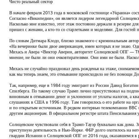
Чисто реальный сектор
В начале февраля 2013 года в московской гостинице «Украина» сос
Согласно «Википедии», он является лидером легендарной Солнцевск
Насколько мне известно, этот этаж постоянно держали в резерве д
пришел с женами, а кто-то со старлетками и моделями. Для гостей 
По словам Дитмара Клодо, близко знакомого с криминальным автор
«На вечеринке были двое американцев, имен которых я не знаю. Одн
Михась и Авера <Виктор Аверин, авторитет Солнцевской ОПГ — The
мнение, не были ли они очковтирателями. Они ими не были. Наскол
Михась не случайно праздновал день рожденья на этаже, снимаемо
как мы теперь знаем, это отмывание происходило не без помощи До
Так, например, еще в 1984 году эмигрант из России Давид Богати
Спилберга. По такому случаю Трамп лично присутствовал на подпи
виновным в отмывании денег и уклонении от уплаты налогов, а ква
слушаниях в США в 1996 году. Там говорилось о его работе на ор
и по открытым источникам. В редком интервью телекомпании BBC 
другим акционерам. В официальном регистре штата Пенсильвания у
Солнцевские чувствовали себя в Трамп-Тауэр буквально как дома. З
преступную деятельность в Нью-Йорке. ФБР долго охотилось на него,
гвардии Испании о Солнцевской ОПГ от 2016 года, оказавшемся в 