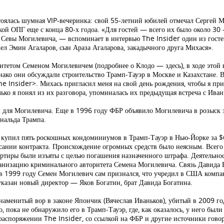
тоялась шумная VIP-вечеринка: свой 55-летний юбилей отмечал Сергей 
ой ОПГ еще с конца 80-х годоа. «Для гостей — всего их было около 30
ля Севы Могилевича, — вспоминает в интервью The Insider один из гост
пел Эмин Агаларов, сын Араза Агаларова, закадычного друга Михася».
итетом Семеном Могилевичем (подробнее о Клодо — здесь), в ходе этой
ако они обсуждали строительство Трамп-Тауэр в Москве и Казахстане. В 
 Insider>. Михась пригласил меня на свой день рождения, чтобы я при
ько я понял из их разговора, упоминалась их предыдущая встреча с Иван
м для Могилевича. Еще в 1996 году ФБР объявило Могилевича в розыск 
нальда Трампа.
н купил пять роскошных кондоминиумов в Трамп-Тауэр в Нью-Йорке за $
сании контракта. Происхождение огромных средств было неясным. Всего 
ртиры были изъяты с целью погашения назначенного штрафа. Деятельност
ганизацию криминального авторитета Семена Могилевича. Связь Давида
в 1999 году Семен Могилевич сам признался, что учредил в США комп
казан новый директор — Яков Богатин, брат Давида Богатина.
наменитый вор в законе Япончик (Вячеслав Иваньков), убитый в 2009 го
 пока не обнаружило его в Трамп-Тауэр, где, как оказалось, у него был
распоряжении The Insider, со ссылкой на ФБР и другие источники говор