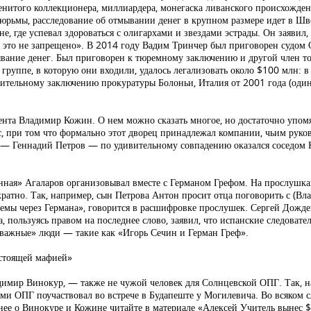
нитого коллекционера, миллиардера, монегаска ливанского происхожде
рьмы, расследование об отмывании денег в крупном размере идет в Шв
е, где успевал здороваться с олигархами и звездами эстрады. Он заявил
и это не запрещено». В 2014 году Вадим Тринчер был приговорен судом 
мывание денег. Был приговорен к тюремному заключению и другой член 
руппе, в которую они входили, удалось легализовать около $100 млн: в
нительному заключению прокуратуры Болоньи, Италия от 2001 года (оди
ента Владимир Кожин. О нем можно сказать многое, но достаточно упомя
с, при том что формально этот дворец принадлежал компании, чьим рук
 — Геннадий Петров — по удивительному совпадению оказался соседом
ная» Агаларов организовывал вместе с Германом Грефом. На прослушка
кратно. Так, например, сын Петрова Антон просит отца поговорить с (Вл
емы через Германа», говорится в расшифровке прослушек. Сергей Дожде
 пользуясь правом на последнее слово, заявил, что испанские следовате
 важные» люди — такие как «Игорь Сечин и Герман Греф».
стоящей мафией»
димир Винокур, — также не чужой человек для Солнцевской ОПГ. Так, н
 ОПГ поучаствовал во встрече в Будапеште у Могилевича. Во всяком сл
нее о Винокуре и Кожине читайте в материале «Алексей Учитель вынес 