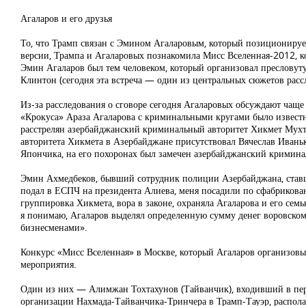
Агаларов и его друзья
То, что Трамп связан с Эмином Агаларовым, который позиционирует
версии, Трампа и Агаларовых познакомила Мисс Вселенная-2012, ко
Эмин Агаларов был тем человеком, который организовал пресловут
Клинтон (сегодня эта встреча — один из центральных сюжетов расс
Из-за расследования о сговоре сегодня Агаларовых обсуждают чаще 
«Крокуса» Араза Агаларова с криминальными кругами было известно
расстрелян азербайджанский криминальный авторитет Хикмет Мухта
авторитета Хикмета в Азербайджане присутствовал Вячеслав Иванько
Япончика, на его похоронах был замечен азербайджанский кримин
Эмин Ахмедбеков, бывший сотрудник полиции Азербайджана, ставши
подал в ЕСПЧ на президента Алиева, меня посадили по сфабрикован
группировка Хикмета, вора в законе, охраняла Агаларова и его се
я понимаю, Агаларов выделял определенную сумму денег воровскому 
бизнесменами».
Конкурс «Мисс Вселенная» в Москве, который Агаларов организовыв
мероприятия.
Один из них — Алимжан Тохтахунов (Тайванчик), входивший в пе
организации Нахмада-Тайванчика-Тринчера в Трамп-Тауэр, распол