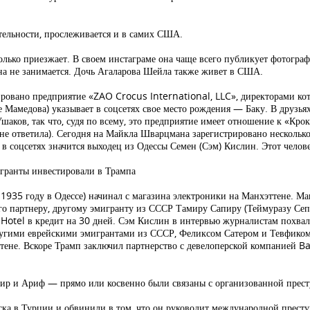
тельности, прослеживается и в самих США.
олько приезжает. В своем инстаграме она чаще всего публикует фотогр
на не занимается. Дочь Агаларова Шейла также живет в США.
рировано предприятие «ZAO Crocus International, LLC», директорами 
е Мамедова) указывает в соцсетях свое место рождения — Баку. В друз
шаков, так что, судя по всему, это предприятие имеет отношение к «Кро
е ответила). Сегодня на Майкла Шварцмана зарегистрировано несколько
 соцсетях значится выходец из Одессы Семен (Сэм) Кислин. Этот челове
игранты инвестировали в Трампа
935 году в Одессе) начинал с магазина электроники на Манхэттене. М
го партнеру, другому эмигранту из СССР Тамиру Сапиру (Теймуразу Сеп
otel в кредит на 30 дней. Сэм Кислин в интервью журналистам похвал
ругими еврейскими эмигрантами из СССР, Феликсом Сатером и Тевфиком
ене. Вскоре Трамп заключил партнерство с девелоперской компанией Bay
пир и Ариф — прямо или косвенно были связаны с организованной прес
ка в Турции и обвинили в том, что он руководит международной престу