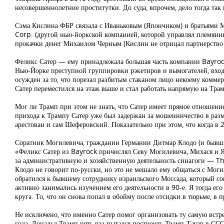
несовершеннолетние проститутки. До суда, впрочем, дело тогда так
Сэма Кислина ФБР связала с Иваньковым (Япончиком) и братьям
Corp. (другой нью-йоркской компанией, которой управлял племянн
прокачки денег Михаилом Черным (Кислин не отрицал партнерство 
Феликс Сатер — ему принадлежала большая часть компании Bayroc
Нью-Йорке преступной группировки рэкетиров и вымогателей, входя
осужден за то, что порезал разбитым стаканом лицо некоему комм
Сатер переместился на этаж выше и стал работать напрямую на Тр
Мог ли Трамп при этом не знать, что Сатер имеет прямое отношение 
прихода к Трампу Сатер уже был задержан за мошенничество в разм
арестован и сам Шеферовский. Показательно при этом, что когда в 
Соратник Могилевича, гражданин Германии Дитмар Клодо (и бывший
«Феликс Сатер из Bayrock причислял Севу Могилевича, Михася и Я
за административную и хозяйственную деятельность синагоги — T
Клодо не говорит по-русски, но это не мешало ему общаться с Мог
обратился к бывшему сотруднику израильского Моссада, который с
активно занимались изучением его деятельности в 90-е. Я тогда ег
круга. То, что он снова попал в обойму после отсидки в тюрьме, в
Не исключено, что именно Сатер помог организовать ту самую вст
года, Дональд Трамп пять раз пытался построить Трамп-Тауэр в ССС