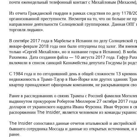
почти еженедельный телефонный контакт с Михайловым (Михасем),
Из отчета Гражданской гвардии в рамках следствия по делу 1178
организованной преступности. Несмотря на то, что он больше не п
направление деятельности Солнцевской группировки. Данная ОПГ п
торговля людьми».
В сентябре 2017 года в Марбелье в Испании по делу Солнцевской 
январе-феврале 2018 года они были отпущены под залог. Им вменяе
только «Сергей Михайлов», но и название горы в Испании). В моби
Рахимова. Дата создания файла — 10 августа 2017 года. Гафур Ра
включили в список санкций Казначейства депутата Госдумы (и род
С 1984 года и по сегодняшний день в общей сложности 13 кримин
недвижимость в Трамп-Тауэр в Нью-Йорке или других зданиях Тра
квартир принадлежит офшорным компаниям, не раскрывающим свои
Ранее в расследованиях о связях Трампа с Россией фамилия Могил
выдвинутом прокурором Робертом Мюллером 27 октября 2017 года,
долларов от украинского нардепа Ивана Фурсина. Иван Фурсин в с
распоряжении The Insider, является человеком из команды украин
The Insider сопоставил данные отчетов итальянской и австрийской
бывшего сотрудника Моссада и данные из открытых источников, и 
ранее.