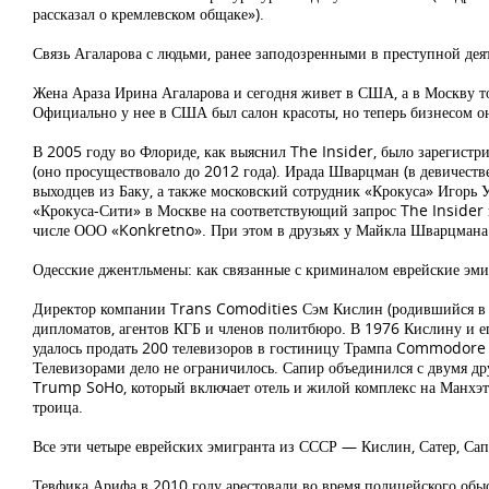
рассказал о кремлевском общаке»).
Связь Агаларова с людьми, ранее заподозренными в преступной дея
Жена Араза Ирина Агаларова и сегодня живет в США, а в Москву т
Официально у нее в США был салон красоты, но теперь бизнесом о
В 2005 году во Флориде, как выяснил The Insider, было зарегист
(оно просуществовало до 2012 года). Ирада Шварцман (в девичеств
выходцев из Баку, а также московский сотрудник «Крокуса» Игорь У
«Крокуса-Сити» в Москве на соответствующий запрос The Insider н
числе ООО «Konkretno». При этом в друзьях у Майкла Шварцмана в
Одесские джентльмены: как связанные с криминалом еврейские эм
Директор компании Trans Comodities Сэм Кислин (родившийся в 1
дипломатов, агентов КГБ и членов политбюро. В 1976 Кислину и е
удалось продать 200 телевизоров в гостиницу Трампа Commodore H
Телевизорами дело не ограничилось. Сапир объединился с двумя д
Trump SoHo, который включает отель и жилой комплекс на Манхэтт
троица.
Все эти четыре еврейских эмигранта из СССР — Кислин, Сатер, Са
Тевфика Арифа в 2010 году арестовали во время полицейского обыс