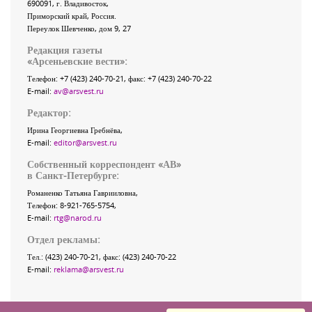
690091
, г.
Владивосток
,
Приморский край
,
Россия
.
Переулок Шевченко
, дом 9, 27
Редакция газеты
«
Арсеньевские вести
»:
Телефон:
+7 (423) 240-70-21
, факс:
+7 (423) 240-70-22
E-mail:
av@arsvest.ru
Редактор:
Ирина Георгиевна Гребнёва,
E-mail:
editor@arsvest.ru
Собственный корреспондент «АВ»
в Санкт-Петербурге:
Романенко Татьяна Гаврииловна,
Телефон: 8-921-765-5754,
E-mail:
rtg@narod.ru
Отдел рекламы:
Тел.: (423) 240-70-21, факс: (423) 240-70-22
E-mail:
reklama@arsvest.ru