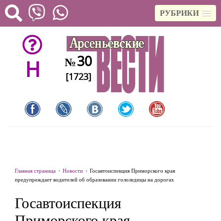
РУБРИКИ
30
№
H
[1723]
Главная страница
Новости
Госавтоиспекция Приморского края
предупреждает водителей об образовании гололедицы на дорогах
Госавтоиспекция
Приморского края