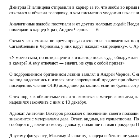
Дмитрия Пчелинцева отправили в карцер за то, что якобы во врем
отказался и объявил голодовку, о чем письменно уведомил началь
Аналогичные жалобы поступали и от других молодых людей: Неодно
помещали в карцер 5 раз, Андрея Чернова — 6.
Схема у всех схожая: во время прогулки кто-то из заключенных по 
Сагынбаевым и Черновым, у них вдруг находят «запрещенку». С Арм
«У моего сына, по возвращении в изолятор после суда, обнаружили
в камере? А ему отвечают — значит, из суда с собой привез».
О подброшенном бритвенном лезвии заявлял и Андрей Чернов. С ег
же под видеозапись и извлек этот запрещенный предмет при обыск
посещениях членов ОНК) доходчиво разъяснил: если не будешь сотр
С тех пор, как обвиняемые стали знакомиться с материалами дела, 
нацелился закончить с ним к 10 декабря.
Адвокат Анатолий Вахтеров рассказал о посещении своего подзащи
знакомится с материалами дела. Ответ, видимо, не удовлетворил. П
сообщил о давлении своему адвокату, поданное на имя прокурора П
Другому фигуранту, Максиму Иванкину, карцера избежать не удало