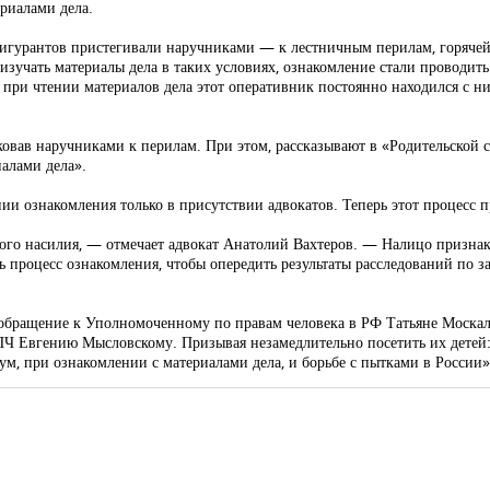
ериалами дела.
гурантов пристегивали наручниками — к лестничным перилам, горячей ба
 изучать материалы дела в таких условиях, ознакомление стали проводит
в, при чтении материалов дела этот оперативник постоянно находился с 
ковав наручниками к перилам. При этом, рассказывают в «Родительской 
иалами дела».
нии ознакомления только в присутствии адвокатов. Теперь этот процесс 
кого насилия, — отмечает адвокат Анатолий Вахтеров. — Налицо признак
ь процесс ознакомления, чтобы опередить результаты расследований по з
обращение к Уполномоченному по правам человека в РФ Татьяне Москал
ПЧ Евгению Мысловскому. Призывая незамедлительно посетить их детей:
м, при ознакомлении с материалами дела, и борьбе с пытками в России»