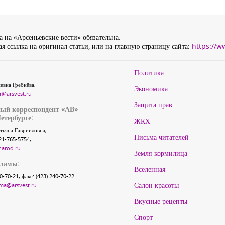
 на «Арсеньевские вести» обязательна.
я ссылка на оригинал статьи, или на главную страницу сайта:
https://w
Политика
евна Гребнёва,
Экономика
r@arsvest.ru
Защита прав
ый корреспондент «АВ»
етербурге:
ЖКХ
тьяна Гаврииловна,
Письма читателей
21-765-5754,
narod.ru
Земля-кормилица
кламы:
Вселенная
40-70-21, факс: (423) 240-70-22
Салон красоты
ma@arsvest.ru
Вкусные рецепты
Спорт