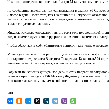
Исханова, интересовавшегося, как быстро Максим знакомится с мат
По сообщению адвокатов, при ознакомлении в здании УФСБ всех фи
8 часов в день. После того, как Пчелинцев и Шакурский отказались
что участвовал в их пытках, как утверждают обвиняемые. С их сло
коллегами угрожал насилием.
Михаила Кулькова определили читать тома дела под лестницей, при
видео, комментируя: «вот террористы из «Сети» знакомятся с матер
Чтобы обезопасить себя, обвиняемые написали заявление о проведе
«Очевидно, что все эти меры — метод психологического и физичес
со старшим следователем Валерием Токаревым. Какая цель? Ускорит
запугать ребят. А они борются, как могут в этих условиях».
Родители пензенских фигурантов дела «Сети» направили открытое 
человека при президенте РФ Михаилу Федотову и его коллеге по С
ваш визит может помочь нам в соблюдении наших прав, как миниму
Теги: