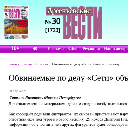
30
№
[1723]
16+
Реклама
ЗаКон
Редакция
Наши автор
Главная страница
Новости
Обвиняемые по делу «Сети» объявили голодовку
Обвиняемые по делу «Сети» объ
03.12.2018
Татьяна Лиханова, «Новая в Петербурге»
Для ознакомления с материалами дела им создали «избу-пытальню»
Как сообщают родители фигурантов, их сыновей пристегивают наруч
оперативников под угрозы нового насилия. 29 ноября Дмитрия Пчел
информация об участии в ней других фигурантов будет обнародова