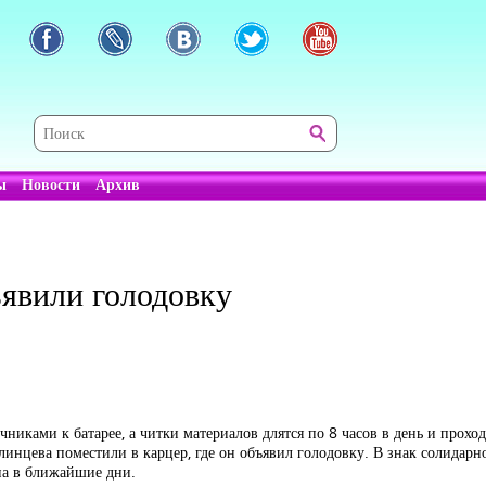
ы
Новости
Архив
явили голодовку
никами к батарее, а читки материалов длятся по 8 часов в день и прохо
инцева поместили в карцер, где он объявил голодовку. В знак солидарн
на в ближайшие дни.