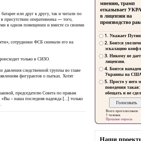
мнению, трамп
отказывает УКР
тарее или друг к другу, так и читали по
в лицензии на
ь в присутствии оперативника — того,
производство рак
ними в одном помещении и вместе со своими
1. Уважает Путин
сети», сотрудники ФСБ снимали его на
2. Боится увелич
эскалацию конфл
3. Никому не дает
происходит только в СИЗО.
лицензии.
4. Боится нападе
и давления следственной группы во главе
Украины на СШ
аявлениям фигурантов о пытках. Хотят
5. Просто у него 
поведения такая:
ьковой, председателю Совета по правам
обещать и не сдел
 «Вы – наша последняя надежда […] только
.
Всего проголосовало
1 человек
Прошлые опросы
Наши проект