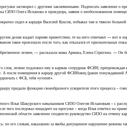
я прогулки заговорил с другими заключенными. Подписать заявление о 
ника СИЗО Олега Исханова и прокурора, заявив о необоснованном помеще
кратно сидел в карцере Василий Куксов, побывал там и тяжело больно
другим делам кидает парням приветствие, те на него отвечают — вот и н
аном такое произошло после того, как отказался от признательных пока
 бритвенное лезвие, — рассказала мама Армана, Елена Стригина. — Он бы
о слов, лезвие подложил ему в карман сотрудник ФСИН, препровождая в
е. А после помещения в карцер другой ФСИНовец (ранее понуждавший Ан
удничать с ФСБ, тебя «утопят».
карцеру придали функцию своеобразного ускорителя этого процесса – гов
тного Ильи Шакурского начальником СИЗО Олегом Исхановым – с расспро
осле чего последовал инцидент на прогулке – когда Илья ответил на при
ензенской области заявление сподвигло руководство СИЗО на отмену кар
сь: по его словам, наказанию за якобы допущенное нарушение режима т