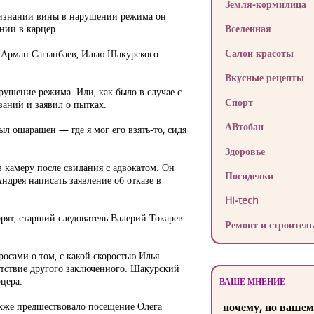
Земля-кормилица
признании вины в нарушении режима он
нии в карцер.
Вселенная
Салон красоты
й Арман Сагынбаев, Илью Шакурского
Вкусные рецепты
арушение режима. Или, как было в случае с
Спорт
заний и заявил о пытках.
АВтобан
л ошарашен — где я мог его взять-то, сидя
Здоровье
 камеру после свидания с адвокатом. Он
Посиделки
дрея написать заявление об отказе в
Hi-tech
орят, старший следователь Валерий Токарев
Ремонт и строитель
сами о том, с какой скоростью Илья
ветствие другого заключенного. Шакурский
цера.
ВАШЕ МНЕНИЕ
акже предшествовало посещение Олега
почему, по вашем