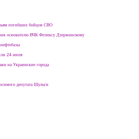
мьям погибших бойцов СВО
тник основателю ВЧК Феликсу Дзержинскому
 нефтебазы
или 24 июля
таки на Украинские города
висимого депутата Шульги