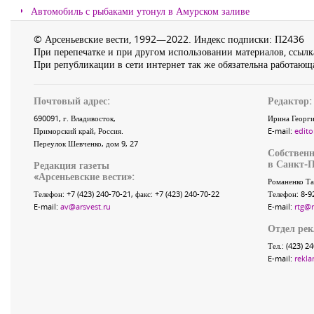
Автомобиль с рыбаками утонул в Амурском заливе
© Арсеньевские вести, 1992—2022. Индекс подписки: П2436
При перепечатке и при другом использовании материалов, ссылка
При републикации в сети интернет так же обязательна работающа
Почтовый адрес:
Редактор:
690091
, г.
Владивосток
,
Ирина Георги
Приморский край
,
Россия
.
E-mail:
edito
Переулок Шевченко
, дом 9, 27
Собственн
в Санкт-П
Редакция газеты
«
Арсеньевские вести
»:
Романенко Та
Телефон:
+7 (423) 240-70-21
, факс:
+7 (423) 240-70-22
Телефон: 8-9
E-mail:
av@arsvest.ru
E-mail:
rtg@
Отдел ре
Тел.: (423) 2
E-mail:
rekla