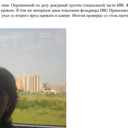
с ним. Опрошенный по делу дежурный группы специальной части ИВС Жу
 о кровать. В том же материале даны показания фельдшера ИВС Привалово
 упал со второго яруса кровати в камере. Итогом проверки со столь про