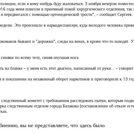
полиции, если я кому-нибудь буду жаловаться. 3 ноября вечером помести
16 года меня повезли в приемный покой хирургического отделения, так 
а я передвигался с помощью ортопедической трости", – сообщает Сергеев.
неделю. Это произошло в наркодиспансере, куда молодого человека приве
аркоманов бывают и "дорожки", следы на венах, в крови что-то находят. 
, синяки по всему телу, синяя опухшая нога.
 на бланке – у меня есть этот диагноз, написанный от руки... – говорит
в покушении на незаконный оборот наркотиков и приговорили к 13 год
в следственный комитет с требованием расследовать пытки, которым подве
рка следственным отделом города Балакова (постановление об отказе ест
тках.
биению, вы не представляете, что здесь было