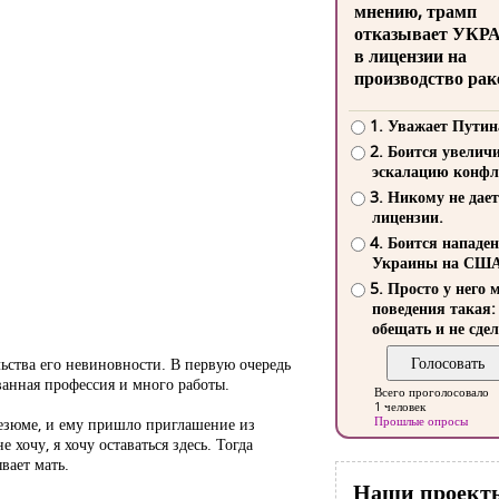
мнению, трамп
отказывает УКР
в лицензии на
производство рак
1. Уважает Путин
2. Боится увелич
эскалацию конфл
3. Никому не дает
лицензии.
4. Боится нападе
Украины на СШ
5. Просто у него 
поведения такая:
обещать и не сдел
ельства его невиновности. В первую очередь
ванная профессия и много работы.
Всего проголосовало
1 человек
Прошлые опросы
резюме, и ему пришло приглашение из
хочу, я хочу оставаться здесь. Тогда
вает мать.
Наши проект