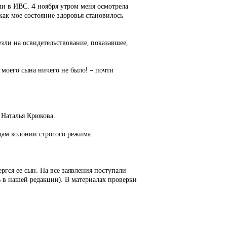
ли в ИВС. 4 ноября утром меня осмотрела
как мое состояние здоровья становилось
зли на освидетельствование, показавшее,
У моего сына ничего не было! – почти
 Наталья Крюкова.
ам колонии строгого режима.
ргся ее сын. На все заявления поступали
ь в нашей редакции). В материалах проверки