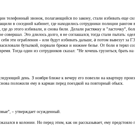
ин телефонный звонок, полагающийся по закону, стали избивать еще сил
, втащили в соседний кабинет, где находились сотрудники полиции рангом
 где до этого избивали, и снова били. Делали растяжку и "ласточку", боль
е совершал. Это длилось долго, я не соглашался, тогда стали пытать: од
 себя эти ограбления – или будут избивать дальше, a потом вывезут за ГЭ
 насиловали бутылкой, порвали брюки и нижнее белье. От боли я терял с
ремя. Тогда один из сотрудников сказал: "Не хочешь грузиться, брать на 
следующий день. 3 ноября ближе к вечеру его повезли на квартиру произ
 снова положили ему в карман перед поездкой на повторный обыск.
рвые", – утверждает осужденный.
азался в колонии. Но перед этим, как он рассказывает, ему предстояло 