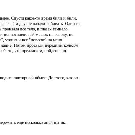
ьнее. Спустя какое-то время били и били,
 выше. Там другие начали избивать. Один из
 пронзала все тело, в глазах темнело.
ели полиэтиленовый мешок на голову, не
С, утопят и все "повесят" на меня
ознание. Потом проехали передним колесом
себя то, что предлагаем, пойдешь по
водить повторный обыск. До этого, как он
пережить еще несколько дней пыток.