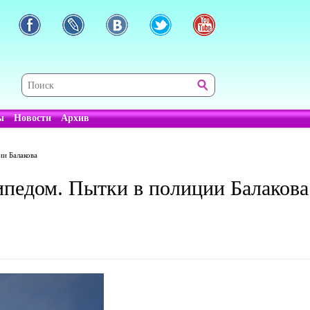
ы
Новости
Архив
ии Балакова
сипедом. Пытки в полиции Балакова