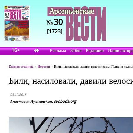
30
№
[1723]
16+
Реклама
ЗаКон
Редакция
Наши автор
Главная страница
Новости
Били, насиловали, давили велосипедом. Пытки в полиц
Били, насиловали, давили вело
03.12.2018
Анастасия Лухминская, svoboda.org