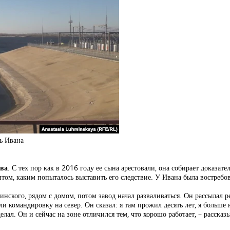
ь Ивана
ва
. С тех пор как в 2016 году ее сына арестовали, она собирает доказат
нтом, каким попыталось выставить его следствие. У Ивана была востребо
инского, рядом с домом, потом завод начал разваливаться. Он рассылал 
командировку на север. Он сказал: я там прожил десять лет, я больше не 
лал. Он и сейчас на зоне отличился тем, что хорошо работает, – рассказы