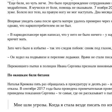
"Еще били, но чуть легче. Это было предупреждение сотрудниками 
медработник. Я мучился от боли, помощь не оказывали. 7 ноября 20
хуже. Болело все тело, на правую ногу не мог наступать. Два месяц
Впервые увидеть сына после ареста матери удалось примерно через 
однако, что наркопотребителем он не был.
– В наркодиспансере врач написал, что у него не было ничего – у н
кричит мать.
Зато чего было в избытке – так это следов побоев: синяк под глазом
– Он ходил на подвывихе и переломе лодыжки. Врачи не стали писать
Пережившего пытки в полиции Ивана Сергеева признали виновным 
По окошкам били битами
Наталья Крюкова пять раз обращалась в прокуратуру и десять раз – 
отказы. В сентябре 2017 года была проведена примечательная прове
приведены показания Сергеева – те самые, где он рассказывает о пы
Мне шли угрозы. Когда я стала везде писать по из