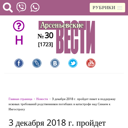
РУБРИКИ
30
№
H
[1723]
Главная страница
Новости
3 декабря 2018 г. пройдет пикет в поддержку
исковых требований родственников погибших в катастрофе над Синаем к
Ингостраху
3 декабря 2018 г. пройдет