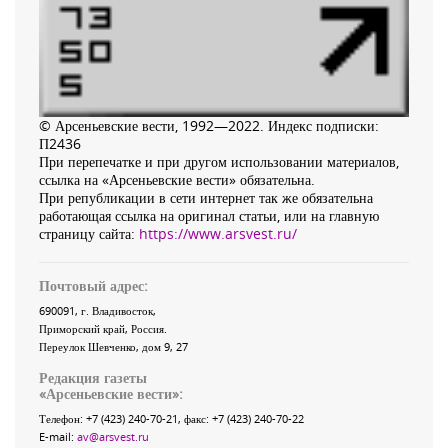
© Арсеньевские вести, 1992—2022. Индекс подписки:
П2436
При перепечатке и при другом использовании материалов,
ссылка на «Арсеньевские вести» обязательна.
При републикации в сети интернет так же обязательна
работающая ссылка на оригинал статьи, или на главную
страницу сайта:
https://www.arsvest.ru/
Почтовый адрес:
690091
, г.
Владивосток
,
Приморский край
,
Россия
.
Переулок Шевченко
, дом 9, 27
Редакция газеты
«
Арсеньевские вести
»:
Телефон:
+7 (423) 240-70-21
, факс:
+7 (423) 240-70-22
E-mail:
av@arsvest.ru