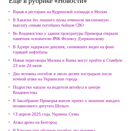
Еще в рубрике «Новости»
Взрыв в ресторане на Кудринской площади в Москве
В Хакасии без лишнего шума отменили миллионную
выплату семьям погибших бойцов СВО
Во Владивостоке у здания прокуратуры Приморья открыли
памятник основателю ВЧК Феликсу Дзержинскому
В Адлере задержали девушек, снимавших видео на фоне
горящей нефтебазы
Новые переговоры Москвы и Киева могут пройти в Стамбуле
23 или 24 июля
Два человека погибли и около десяти пострадали после
ночной атаки на Украинские города
Подростки напали на водителя автобуса в центре
Владивостока
В Заксобрание Приморья внесен проект о лишении мандата
независимого депутата Шульги
13 апреля 2025 года, Украина, Сумы.
Атака дрона на Белгород
В Херсоне при обстреле погибли два человека