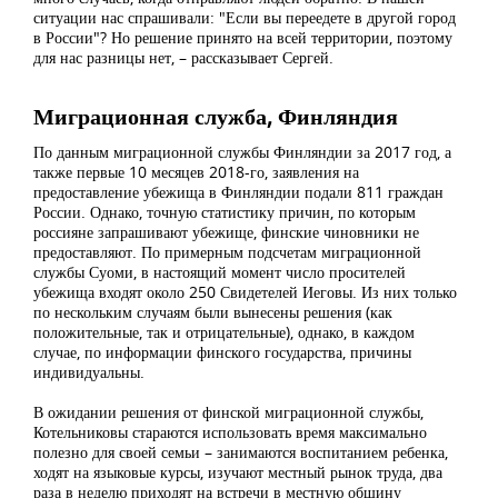
ситуации нас спрашивали: "Если вы переедете в другой город
в России"? Но решение принято на всей территории, поэтому
для нас разницы нет, – рассказывает Сергей.
Миграционная служба, Финляндия
По данным миграционной службы Финляндии за 2017 год, а
также первые 10 месяцев 2018-го, заявления на
предоставление убежища в Финляндии подали 811 граждан
России. Однако, точную статистику причин, по которым
россияне запрашивают убежище, финские чиновники не
предоставляют. По примерным подсчетам миграционной
службы Суоми, в настоящий момент число просителей
убежища входят около 250 Свидетелей Иеговы. Из них только
по нескольким случаям были вынесены решения (как
положительные, так и отрицательные), однако, в каждом
случае, по информации финского государства, причины
индивидуальны.
В ожидании решения от финской миграционной службы,
Котельниковы стараются использовать время максимально
полезно для своей семьи – занимаются воспитанием ребенка,
ходят на языковые курсы, изучают местный рынок труда, два
раза в неделю приходят на встречи в местную общину