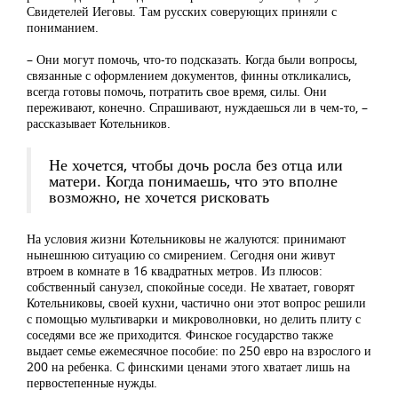
Свидетелей Иеговы. Там русских соверующих приняли с
пониманием.
– Они могут помочь, что-то подсказать. Когда были вопросы,
связанные с оформлением документов, финны откликались,
всегда готовы помочь, потратить свое время, силы. Они
переживают, конечно. Спрашивают, нуждаешься ли в чем-то, –
рассказывает Котельников.
Не хочется, чтобы дочь росла без отца или
матери. Когда понимаешь, что это вполне
возможно, не хочется рисковать
На условия жизни Котельниковы не жалуются: принимают
нынешнюю ситуацию со смирением. Сегодня они живут
втроем в комнате в 16 квадратных метров. Из плюсов:
собственный санузел, спокойные соседи. Не хватает, говорят
Котельниковы, своей кухни, частично они этот вопрос решили
с помощью мультиварки и микроволновки, но делить плиту с
соседями все же приходится. Финское государство также
выдает семье ежемесячное пособие: по 250 евро на взрослого и
200 на ребенка. С финскими ценами этого хватает лишь на
первостепенные нужды.