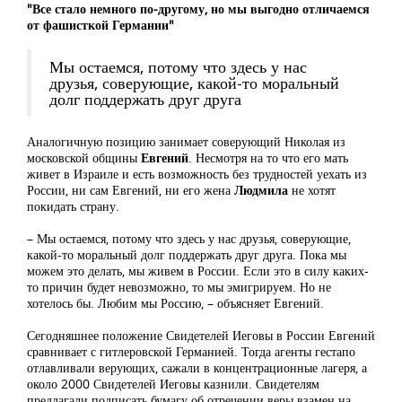
"Все стало немного по-другому, но мы выгодно отличаемся
от фашисткой Германии"
Мы остаемся, потому что здесь у нас
друзья, соверующие, какой-то моральный
долг поддержать друг друга
Аналогичную позицию занимает соверующий Николая из
московской общины
Евгений
. Несмотря на то что его мать
живет в Израиле и есть возможность без трудностей уехать из
России, ни сам Евгений, ни его жена
Людмила
не хотят
покидать страну.
– Мы остаемся, потому что здесь у нас друзья, соверующие,
какой-то моральный долг поддержать друг друга. Пока мы
можем это делать, мы живем в России. Если это в силу каких-
то причин будет невозможно, то мы эмигрируем. Но не
хотелось бы. Любим мы Россию, – объясняет Евгений.
Сегодняшнее положение Свидетелей Иеговы в России Евгений
сравнивает с гитлеровской Германией. Тогда агенты гестапо
отлавливали верующих, сажали в концентрационные лагеря, а
около 2000 Свидетелей Иеговы казнили. Свидетелям
предлагали подписать бумагу об отречении веры взамен на