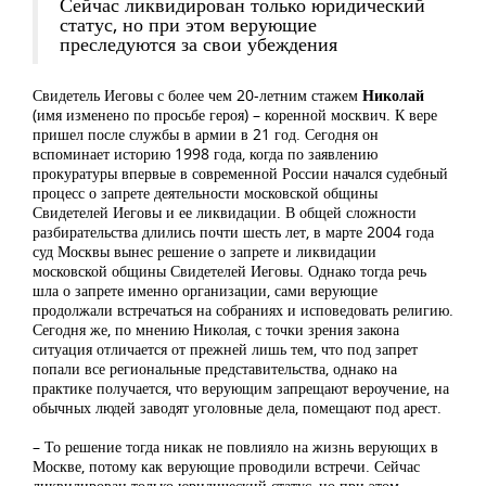
Сейчас ликвидирован только юридический
статус, но при этом верующие
преследуются за свои убеждения
Свидетель Иеговы с более чем 20-летним стажем
Николай
(имя изменено по просьбе героя) – коренной москвич. К вере
пришел после службы в армии в 21 год. Сегодня он
вспоминает историю 1998 года, когда по заявлению
прокуратуры впервые в современной России начался судебный
процесс о запрете деятельности московской общины
Свидетелей Иеговы и ее ликвидации. В общей сложности
разбирательства длились почти шесть лет, в марте 2004 года
суд Москвы вынес решение о запрете и ликвидации
московской общины Свидетелей Иеговы. Однако тогда речь
шла о запрете именно организации, сами верующие
продолжали встречаться на собраниях и исповедовать религию.
Сегодня же, по мнению Николая, с точки зрения закона
ситуация отличается от прежней лишь тем, что под запрет
попали все региональные представительства, однако на
практике получается, что верующим запрещают вероучение, на
обычных людей заводят уголовные дела, помещают под арест.
– То решение тогда никак не повлияло на жизнь верующих в
Москве, потому как верующие проводили встречи. Сейчас
ликвидирован только юридический статус, но при этом