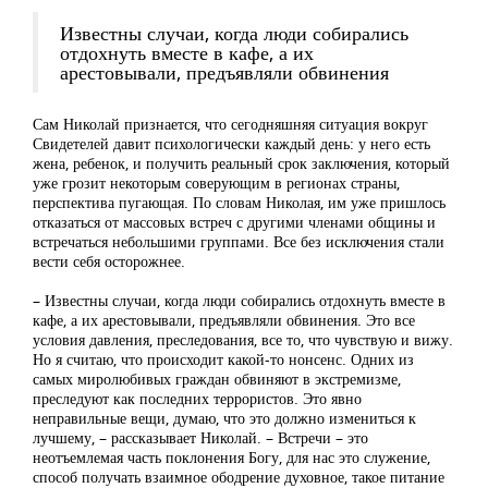
Известны случаи, когда люди собирались
отдохнуть вместе в кафе, а их
арестовывали, предъявляли обвинения
Сам Николай признается, что сегодняшняя ситуация вокруг
Свидетелей давит психологически каждый день: у него есть
жена, ребенок, и получить реальный срок заключения, который
уже грозит некоторым соверующим в регионах страны,
перспектива пугающая. По словам Николая, им уже пришлось
отказаться от массовых встреч с другими членами общины и
встречаться небольшими группами. Все без исключения стали
вести себя осторожнее.
– Известны случаи, когда люди собирались отдохнуть вместе в
кафе, а их арестовывали, предъявляли обвинения. Это все
условия давления, преследования, все то, что чувствую и вижу.
Но я считаю, что происходит какой-то нонсенс. Одних из
самых миролюбивых граждан обвиняют в экстремизме,
преследуют как последних террористов. Это явно
неправильные вещи, думаю, что это должно измениться к
лучшему, – рассказывает Николай. – Встречи – это
неотъемлемая часть поклонения Богу, для нас это служение,
способ получать взаимное ободрение духовное, такое питание