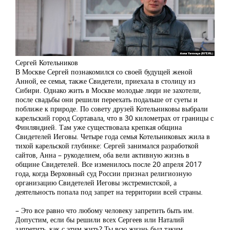
Сергей Котельников
В Москве Сергей познакомился со своей будущей женой
Анной, ее семья, также Свидетели, приехала в столицу из
Сибири. Однако жить в Москве молодые люди не захотели,
после свадьбы они решили переехать подальше от суеты и
поближе к природе. По совету друзей Котельниковы выбрали
карельский город Сортавала, что в 30 километрах от границы с
Финляндией. Там уже существовала крепкая община
Свидетелей Иеговы. Четыре года семья Котельниковых жила в
тихой карельской глубинке: Сергей занимался разработкой
сайтов, Анна – рукоделием, оба вели активную жизнь в
общине Свидетелей. Все изменилось после 20 апреля 2017
года, когда Верховный суд России признал религиозную
организацию Свидетелей Иеговы экстремистской, а
деятельность попала под запрет на территории всей страны.
– Это все равно что любому человеку запретить быть им.
Допустим, если бы решили всех Сергеев или Наталий
запретить, как с этим жить? Ты всю жизнь был таким