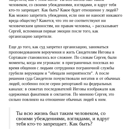
человеком, со своими убеждениями, взглядами, и вдруг тебя
кто-то запрещает. Как быть? Какое будет отношение у людей?
Как можно запретить убеждения, если они не наносят никакого
вреда обществу? Кажется, что это не соответствуют ни
человеческим ценностям, ни правам человека, – рассказывает
Сергей, вспоминая первые эмоции после того, как
организацию запретили.
Еще до того, как суд запретил организацию, заниматься
проповедованием вероучения и жить Свидетелям Иеговы в
Сортавале становилось все сложнее. По словам Сергея, были
моменты, когда им угрожали: в приграничных поселках во
время общения с людьми сотрудники пограничной службы
грубили верующим и "обещали неприятности". А после
решения суда Свидетели почувствовали негатив и от обычных
людей, особенно после серии репортажей на федеральных
каналах: в сюжетах последователей Иеговы изображали как
одержимых фанатиков и сектантов. По мнению Сергея, это
сильно повлияло на отношение обычных людей к ним.
Ты всю жизнь был таким человеком, со
своими убеждениями, взглядами, и вдруг
тебя кто-то запрещает. Как быть?