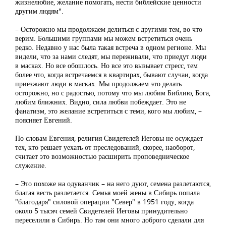
жизнелюбие, желание помогать, нести библейские ценности
другим людям".
– Осторожно мы продолжаем делиться с другими тем, во что
верим. Большими группами мы можем встретиться очень
редко. Недавно у нас была такая встреча в одном регионе. Мы
видели, что за нами следят, мы переживали, что приедут люди
в масках. Но все обошлось. Но все это вызывает стресс, тем
более что, когда встречаемся в квартирах, бывают случаи, когда
приезжают люди в масках. Мы продолжаем это делать
осторожно, но с радостью, потому что мы любим Библию, Бога,
любим ближних. Видно, сила любви побеждает. Это не
фанатизм, это желание встретиться с теми, кого мы любим, –
поясняет Евгений.
По словам Евгения, религия Свидетелей Иеговы не осуждает
тех, кто решает уехать от преследований, скорее, наоборот,
считает это возможностью расширить проповедническое
служение.
– Это похоже на одуванчик – на него дуют, семена разлетаются,
благая весть разлетается. Семья моей жены в Сибирь попала
"благодаря" силовой операции "Север" в 1951 году, когда
около 5 тысяч семей Свидетелей Иеговы принудительно
переселили в Сибирь. Но там они много доброго сделали для