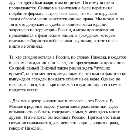
друг от друга благодаря этим встречам. Поэтому встречи
продолжаются. Сейчас мы вынуждены были перейти на
подобные форматы встреч, осознавая, что мы не нарушаем
таким образом наши конституционные права. Мы исходим из
того, что допускается судебная ошибка, когда юрлицо
запрещено на территории России, а меры преследования
применяются к физическим лицам, к гражданам, которые
отдельно собираются небольшими группами, и этого права
никто не отнимал.
Те, кто сегодня остался в России, по словам Николая, находятся
в режиме ожидания: они верят, что преследования прекратятся.
Со своей семьей Николай также решил ждать "лучших
времен", он считает несправедливым то, что власти фактически
вынуждают граждан покидать страну из-за веры. Однако не
исключает того, что в критической ситуации ему и его семье
придется уехать.
– Для меня центр жизненных интересов – это Россия. В
Москве я родился, вырос, у меня здесь родственники, здесь
возможность работать, содержать семью, у меня здесь много
друзей. И я не хотел бы покидать Россию. Притом что такая
ситуация складывается, для меня это родина, родная страна, –
говорит Николай.