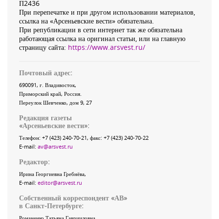
П2436
При перепечатке и при другом использовании материалов,
ссылка на «Арсеньевские вести» обязательна.
При републикации в сети интернет так же обязательна
работающая ссылка на оригинал статьи, или на главную
страницу сайта:
https://www.arsvest.ru/
Почтовый адрес:
690091
, г.
Владивосток
,
Приморский край
,
Россия
.
Переулок Шевченко
, дом 9, 27
Редакция газеты
«
Арсеньевские вести
»:
Телефон:
+7 (423) 240-70-21
, факс:
+7 (423) 240-70-22
E-mail:
av@arsvest.ru
Редактор:
Ирина Георгиевна Гребнёва,
E-mail:
editor@arsvest.ru
Собственный корреспондент «АВ»
в Санкт-Петербурге:
Романенко Татьяна Гаврииловна,