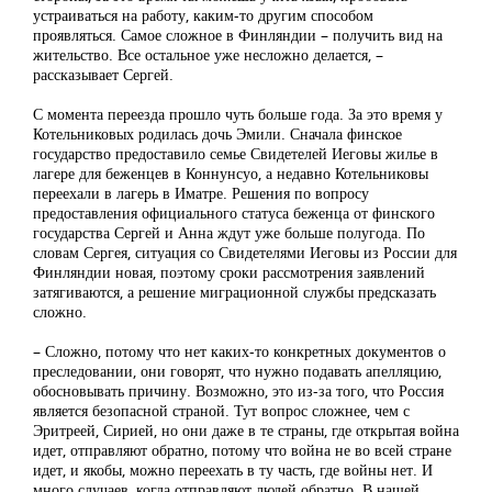
устраиваться на работу, каким-то другим способом
проявляться. Самое сложное в Финляндии – получить вид на
жительство. Все остальное уже несложно делается, –
рассказывает Сергей.
С момента переезда прошло чуть больше года. За это время у
Котельниковых родилась дочь Эмили. Сначала финское
государство предоставило семье Свидетелей Иеговы жилье в
лагере для беженцев в Коннунсуо, а недавно Котельниковы
переехали в лагерь в Иматре. Решения по вопросу
предоставления официального статуса беженца от финского
государства Сергей и Анна ждут уже больше полугода. По
словам Сергея, ситуация со Свидетелями Иеговы из России для
Финляндии новая, поэтому сроки рассмотрения заявлений
затягиваются, а решение миграционной службы предсказать
сложно.
– Сложно, потому что нет каких-то конкретных документов о
преследовании, они говорят, что нужно подавать апелляцию,
обосновывать причину. Возможно, это из-за того, что Россия
является безопасной страной. Тут вопрос сложнее, чем с
Эритреей, Сирией, но они даже в те страны, где открытая война
идет, отправляют обратно, потому что война не во всей стране
идет, и якобы, можно переехать в ту часть, где войны нет. И
много случаев, когда отправляют людей обратно. В нашей