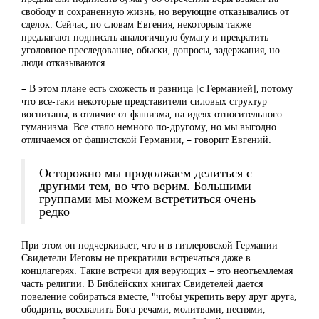
свободу и сохраненную жизнь, но верующие отказывались от
сделок. Сейчас, по словам Евгения, некоторым также
предлагают подписать аналогичную бумагу и прекратить
уголовное преследование, обыски, допросы, задержания, но
люди отказываются.
– В этом плане есть схожесть и разница [с Германией], потому
что все-таки некоторые представители силовых структур
воспитаны, в отличие от фашизма, на идеях относительного
гуманизма. Все стало немного по-другому, но мы выгодно
отличаемся от фашистской Германии, – говорит Евгений.
Осторожно мы продолжаем делиться с
другими тем, во что верим. Большими
группами мы можем встретиться очень
редко
При этом он подчеркивает, что и в гитлеровской Германии
Свидетели Иеговы не прекратили встречаться даже в
концлагерях. Такие встречи для верующих – это неотъемлемая
часть религии. В Библейских книгах Свидетелей дается
повеление собираться вместе, "чтобы укрепить веру друг друга,
ободрить, восхвалить Бога речами, молитвами, песнями,