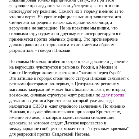
верующие преследуются за свои убеждения, за то, что они
исповедуют эту религию. Сажают их в тюрьму именно за то,
что они верят. На уровне официальных лиц заявляется, что
Свидетели запрещены только как юридическое лицо, а
вероучение не запрещено. Но на практике мы видим, что
силовыми структурами по-другому все интерпретируется и
применяется против обычных физлиц. Это противоречие
должно рано или поздно каким-то логическим образом
разрешиться, – говорит Николай.
По словам Николая, особенно остро преследование и давление
на верующих чувствуется в регионах России, а Москва и
Санкт-Петербург живут в состоянии "затишья перед бурей".
Это затишье в городах столичного статуса Николай связывает с
разными факторами: во-первых, в Центральном регионе у
массовых задержаний может быть больше огласки, во-вторых,
возможно, силовые структуры ждут решения по
делу против
датчанина Денниса Кристенсена, который уже два года
находится в СИЗО и ждет судебного заключения. По мнению
Николая, в случае обвинительного приговора Кристенсену,
именно это дело, в котором задействованы сильнейшие
адвокаты, за которым следит Датское королевство и
международное сообщество, может стать "спусковым крючком"
для репрессий против Свидетелей Иеговы.