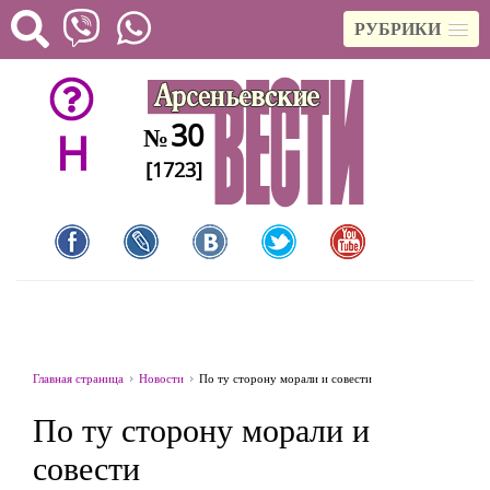
РУБРИКИ
30
№
H
[1723]
Главная страница
Новости
По ту сторону морали и совести
По ту сторону морали и
совести