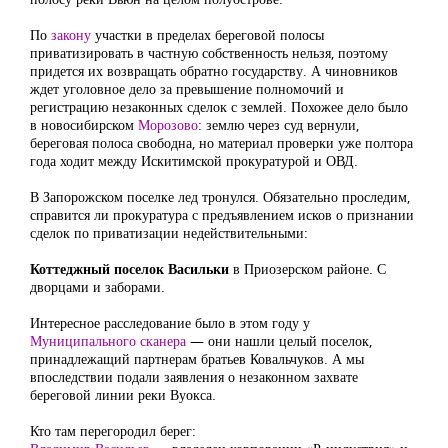
По
закону
участки в пределах береговой полосы
приватизировать в частную собственность нельзя, поэтому
придется их возвращать обратно государству. А чиновников
ждет уголовное дело за превышение полномочий и
регистрацию незаконных сделок с землей. Похожее дело было
в новосибирском
Морозово
: землю через суд вернули,
береговая полоса свободна, но материал проверки уже полтора
года ходит между Искитимской прокуратурой и ОВД.
В Запорожском поселке лед тронулся. Обязательно проследим,
справится ли прокуратура с предъявлением исков о признании
сделок по приватизации недействительными:
Коттеджный поселок Васильки
в Приозерском районе. С
дворцами и заборами.
Интересное расследование было в этом году у
Муниципального сканера
— они нашли целый поселок,
принадлежащий партнерам братьев Ковальчуков. А мы
впоследствии подали заявления о незаконном захвате
береговой линии реки Вуокса.
Кто там перегородил берег: