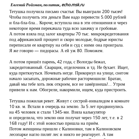
Евгений Ройзман, политик, echo.msk.ru
Тетушка получила письмо счастья: Вы выиграли 200 тысяч!
Чтобы получить эти деньги Вам надо перевести 5.000 рублей
и бла-бла-бла… Короче, вступила она в эти отношения и через
некоторое время перекачала туда всю заначку и гробовые.
А потом взяла под залог квартиры 70 тыс. микрокредитования
под африканский процент и скоро молодые, бодрые юристы
переписали ее квартиру на себя и суд с ними она проиграла.
Я же говорю — пидорасы. А ей уж 80. Поможем.
А потом пришёл парень, 42 года, с Вологды бежал,
закредитованный. Сварщик, отделочник и тд. Не бухает. Ищет,
куда приткнуться. Ночевать негде. Прикорнул на улице, снегом
начало засыпать, дорожные рабочие растормошили: Братан,
давай мы тебе хоть люк откроем, все не замёрзнешь!... Утром
привели к нам. Обогрели, накормили, ищем, куда пристроить.
Тетушка пожилая ревет. Живут с сестрой-инвалидом в комнате
10 кв. м. Встали в очередь на землю. За 5 лет продвинулись
на 45 человек и стали 1345-ми. Взяла калькулятор
и определила, что землю они получат через 150 лет, т.е. в 2
168 году! И с этой новостью пришла на приём.
Потом женщины пришли с Калиновки, там в Калиновском
лесопарке нагло пилят лес и никто не реагирует. А там