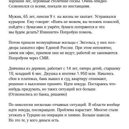
хороший лес, огромные столетние сосны. Очень обидно.
Созвонился со всеми, поехали по инстанциям.
Мужик, 65 лет, пенсия 9 т. на жизнь не хватает. Устраивался
курьером. Ему говорят: «Взять не можем, вы человек пожилой,
пойдёте с бумагами и умрёте, бумаги потеряются и что
мы будем делать? Извините» Попробую помочь.
Потом пришли возмущённые жильцы с Энгельса, у них пол-
двора захватил офис Единой России. При этом непонятно,
зачем им офис, приемов они не ведут, работой не занимаются.
Попробуем через СМИ.
Девчонка из деревни, работает с 14 лет, пятеро детей, старшему
10, младшей 6 мес. Двушка в ипотеке 1.950 млн. Начались
сбои в платежах, банк вышел в суд, квартиру отнимают,
решение о выселение принято. Идти некуда. Постараюсь что-
нибудь придумать, но таких ситуаций все больше.
(Отзвонились из банка, решаемо)
По онкологии несколько отчаяных ситуаций. В области вообще
идти некуда, посокращали. Проблема нарастает. Многие стали
уезжать в Турцию на операции и химию. Больше шансов.
Но это те, у кого деньги есть.