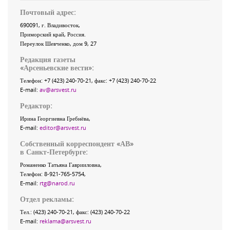
Почтовый адрес:
690091
, г.
Владивосток
,
Приморский край
,
Россия
.
Переулок Шевченко
, дом 9, 27
Редакция газеты
«
Арсеньевские вести
»:
Телефон:
+7 (423) 240-70-21
, факс:
+7 (423) 240-70-22
E-mail:
av@arsvest.ru
Редактор:
Ирина Георгиевна Гребнёва,
E-mail:
editor@arsvest.ru
Собственный корреспондент «АВ»
в Санкт-Петербурге:
Романенко Татьяна Гаврииловна,
Телефон: 8-921-765-5754,
E-mail:
rtg@narod.ru
Отдел рекламы:
Тел.: (423) 240-70-21, факс: (423) 240-70-22
E-mail:
reklama@arsvest.ru