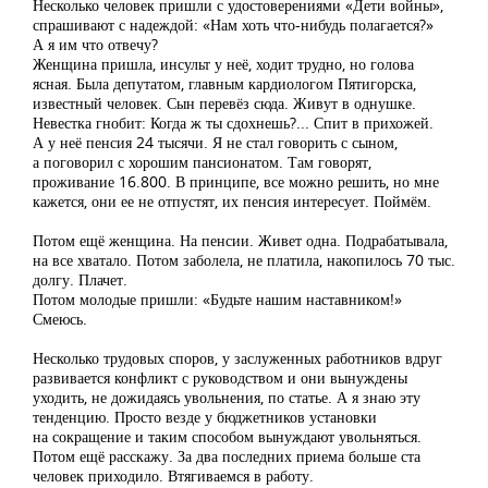
Несколько человек пришли с удостоверениями «Дети войны»,
спрашивают с надеждой: «Нам хоть что-нибудь полагается?»
А я им что отвечу?
Женщина пришла, инсульт у неё, ходит трудно, но голова
ясная. Была депутатом, главным кардиологом Пятигорска,
известный человек. Сын перевёз сюда. Живут в однушке.
Невестка гнобит: Когда ж ты сдохнешь?... Спит в прихожей.
А у неё пенсия 24 тысячи. Я не стал говорить с сыном,
а поговорил с хорошим пансионатом. Там говорят,
проживание 16.800. В принципе, все можно решить, но мне
кажется, они ее не отпустят, их пенсия интересует. Поймём.
Потом ещё женщина. На пенсии. Живет одна. Подрабатывала,
на все хватало. Потом заболела, не платила, накопилось 70 тыс.
долгу. Плачет.
Потом молодые пришли: «Будьте нашим наставником!»
Смеюсь.
Несколько трудовых споров, у заслуженных работников вдруг
развивается конфликт с руководством и они вынуждены
уходить, не дожидаясь увольнения, по статье. А я знаю эту
тенденцию. Просто везде у бюджетников установки
на сокращение и таким способом вынуждают увольняться.
Потом ещё расскажу. За два последних приема больше ста
человек приходило. Втягиваемся в работу.