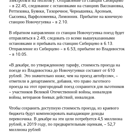
электротяги на теплотягу. Отправление со станции Сибирцево
– в 22.45, следование с остановками на станциях Вассиановка,
Реттиховка, Буянки, Тихоречное, Чернышевка, Арсеньев,
Сысоевка, Варфоломеевка, Лимонник. Прибытие на конечную
станцию Новочугуевка – в 2.10.
В обратном направлении со станции Новочугуевка поезд будет
отправляться в 2.49, следовать со всеми вышеуказанными
остановками и прибывать на станцию Сибирцево в 6.13.
Отправление из Сибирцево – в 6.53, прибытие во Владивосток
– в 10.05.
«
В декабре, по утвержденному тарифу, стоимость проезда на
поезде из Владивостока до Новочугуевки составит от 610
рублей. Это значительно ниже, чем на проезд автобусом», –
отметили в департаменте, добавив, что право льготного
проезда на этот пригородный поезд сохранится для льготников
– участников Великой Отечественной войны, инвалидов
войны, ветеранов боевых действий, инвалидов.
Чтобы сохранить доступную стоимость проезда, из краевого
бюджета будут компенсировать выпадающие доходы
перевозчика. В декабре на эти цели потребуется 4,5 миллиона
рублей, в 2019 году, по предварительным оценкам, – 52,7
миллиона рублей