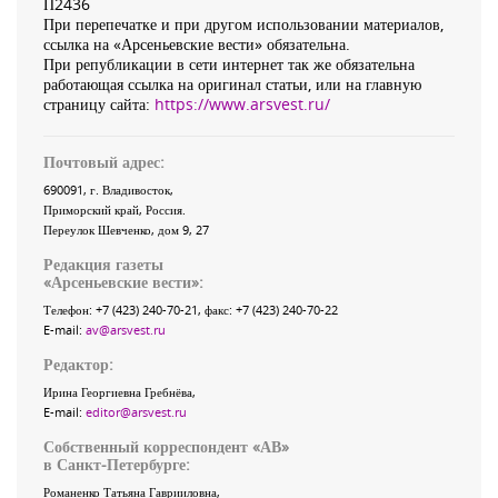
П2436
При перепечатке и при другом использовании материалов,
ссылка на «Арсеньевские вести» обязательна.
При републикации в сети интернет так же обязательна
работающая ссылка на оригинал статьи, или на главную
страницу сайта:
https://www.arsvest.ru/
Почтовый адрес:
690091
, г.
Владивосток
,
Приморский край
,
Россия
.
Переулок Шевченко
, дом 9, 27
Редакция газеты
«
Арсеньевские вести
»:
Телефон:
+7 (423) 240-70-21
, факс:
+7 (423) 240-70-22
E-mail:
av@arsvest.ru
Редактор:
Ирина Георгиевна Гребнёва,
E-mail:
editor@arsvest.ru
Собственный корреспондент «АВ»
в Санкт-Петербурге:
Романенко Татьяна Гаврииловна,