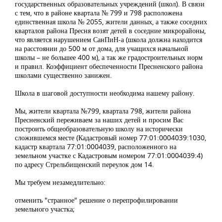
государственных образовательных учреждений (школ). В связи
с тем, что в районе квартала № 799 и 798 расположена
единственная школа № 2055, жители данных, а также соседних
кварталов района Пресня возят детей в соседние микрорайоны,
что является нарушением СанПиН-а (школа должна находится
на расстоянии до 500 м от дома, для учащихся начальной
школы – не большее 400 м), а так же градостроительных норм
и правил. Коэффициент обеспеченности Пресненского района
школами существенно занижен.
Школа в шаговой доступности необходима нашему району.
Мы, жители квартала №799, квартала 798, жители района
Пресненский переживаем за наших детей и просим Вас
построить общеобразовательную школу на исторически
сложившемся месте (Кадастровый номер 77:01:0004039:1030,
кадастр квартала 77:01:0004039, расположенного на
земельном участке с Кадастровым номером 77:01:0004039:4)
по адресу Стрельбищенский переулок дом 14.
Мы требуем незамедлительно:
отменить "странное" решение о перепрофилировании
земельного участка;