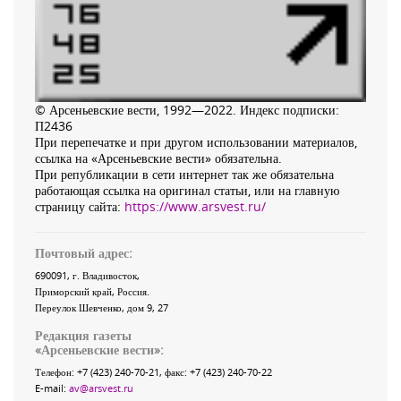
© Арсеньевские вести, 1992—2022. Индекс подписки:
П2436
При перепечатке и при другом использовании материалов,
ссылка на «Арсеньевские вести» обязательна.
При републикации в сети интернет так же обязательна
работающая ссылка на оригинал статьи, или на главную
страницу сайта:
https://www.arsvest.ru/
Почтовый адрес:
690091
, г.
Владивосток
,
Приморский край
,
Россия
.
Переулок Шевченко
, дом 9, 27
Редакция газеты
«
Арсеньевские вести
»:
Телефон:
+7 (423) 240-70-21
, факс:
+7 (423) 240-70-22
E-mail:
av@arsvest.ru