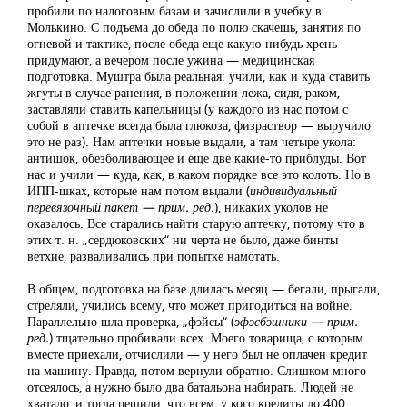
пробили по налоговым базам и зачислили в учебку в
Молькино. С подъема до обеда по полю скачешь, занятия по
огневой и тактике, после обеда еще какую-нибудь хрень
придумают, а вечером после ужина — медицинская
подготовка. Муштра была реальная: учили, как и куда ставить
жгуты в случае ранения, в положении лежа, сидя, раком,
заставляли ставить капельницы (у каждого из нас потом с
собой в аптечке всегда была глюкоза, физраствор — выручило
это не раз). Нам аптечки новые выдали, а там четыре укола:
антишок, обезболивающее и еще две какие-то приблуды. Вот
нас и учили — куда, как, в каком порядке все это колоть. Но в
ИПП-шках, которые нам потом выдали (
индивидуальный
перевязочный пакет — прим. ред.
), никаких уколов не
оказалось. Все старались найти старую аптечку, потому что в
этих т. н. „сердюковских“ ни черта не было, даже бинты
ветхие, разваливались при попытке намотать.
В общем, подготовка на базе длилась месяц — бегали, прыгали,
стреляли, учились всему, что может пригодиться на войне.
Параллельно шла проверка, „фэйсы“ (
эфэсбэшники — прим.
ред.
) тщательно пробивали всех. Моего товарища, с которым
вместе приехали, отчислили — у него был не оплачен кредит
на машину. Правда, потом вернули обратно. Слишком много
отсеялось, а нужно было два батальона набирать. Людей не
хватало, и тогда решили, что всем, у кого кредиты до 400