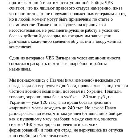
противозаконной и антиконституционной. Бойцы ЧВК
считают, что их лишают правового статуса намеренно, из-за
чего они не только не получают положенных ветеранам льгот,
но в любой момент могут быть привлечены по статье о
наемничестве. Также они жалуются на юридически
несостоятельные, не регламентирующие работу в условиях
боевых действий договоры, по которым им запрещено
разглашать какие-либо сведения об участии в вооруженных
конфликтах.
Один из ветеранов ЧВК Вагнера на условиях анонимности
согласился раскрыть некоторые подробности работы
наемником.
Мы познакомились с Павлом (имя изменено) несколько лет
назад, когда он вернулся с Донбасса, прошел лагерь подготовки
частной военной компании, повоевал на Украине. Платили,
говорит, хорошо: пока был в учебке — 80 тыс. руб., на
Украине — уже 120 тыс., а во время боевых действий
«зарплаты» могли доходить до 240 тыс. Но вскоре Павел
разочаровался во всем, что там увидел (отношение к бойцам
как к пушечному мясу, разборки между своими, зачистка
силами ЧВК командиров ополчения и казачьих
формирований), и покинул отряд, не вернувшись из отпуска
«по семейным обстоятельствам».