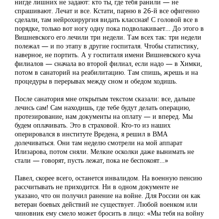
нигде лишних не задают: кто ты, где тебя ранили — не
спрашивают. Лечат и все. Кстати, парню в 26-й все офигенно
сделали, там нейрохирургия видать классная! С головой все в
порядке, только вот ногу одну пока подволакивает… До этого в
Вишневского его лечили три недели. Там всех так: три недели
полежал — и по этапу в другие госпиталя. Чтобы статистику,
наверное, не портить. А у госпиталя имени Вишневского куча
филиалов — сначала во второй филиал, если надо — в Химки,
потом в санаторий на реабилитацию. Там спишь, жрешь и на
процедуры в перерывах между сном и обедом ходишь.
После санатория мне открытым текстом сказали: все, дальше
лечись сам! Сам находишь, где тебе будут делать операцию,
протезирование, нам документы на оплату — и вперед. Мы
будем оплачивать. Это в страховой. Кто-то из наших
оперировался в институте Вредена, я решил в ВМА
долечиваться. Они там неделю смотрели на мой аппарат
Илизарова, потом сняли. Мелкие осколки даже вынимать не
стали — говорят, пусть лежат, пока не беспокоят…»
Павел, скорее всего, останется инвалидом. На военную пенсию
рассчитывать не приходится. Ни в одном документе не
указано, что он получил ранение на войне. Для России он как
ветеран боевых действий не существует. Любой военком или
чиновник ему смело может бросить в лицо: «Мы тебя на войну