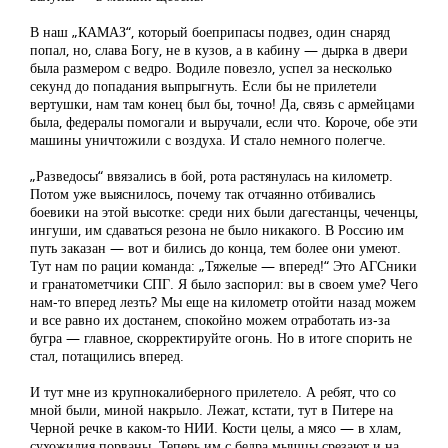
В наш „КАМАЗ“, который боеприпасы подвез, один снаряд
попал, но, слава Богу, не в кузов, а в кабину — дырка в двери
была размером с ведро. Водиле повезло, успел за несколько
секунд до попадания выпрыгнуть. Если бы не прилетели
вертушки, нам там конец был бы, точно! Да, связь с армейцами
была, федералы помогали и выручали, если что. Короче, обе эти
машины уничтожили с воздуха. И стало немного полегче.
„Разведосы“ ввязались в бой, рота растянулась на километр.
Потом уже выяснилось, почему так отчаянно отбивались
боевики на этой высотке: среди них были дагестанцы, чеченцы,
ингуши, им сдаваться резона не было никакого. В Россию им
путь заказан — вот и бились до конца, тем более они умеют.
Тут нам по рации команда: „Тяжелые — вперед!“ Это АГСники
и гранатометчики СПГ. Я было заспорил: вы в своем уме? Чего
нам-то вперед лезть? Мы еще на километр отойти назад можем
и все равно их достанем, спокойно можем отработать из-за
бугра — главное, скорректируйте огонь. Но в итоге спорить не
стал, потащились вперед.
И тут мне из крупнокалиберного прилетело. А ребят, что со
мной были, миной накрыло. Лежат, кстати, тут в Питере на
Черной речке в каком-то НИИ. Кости целы, а мясо — в хлам,
сухожилия порваны. Теперь им с бедра мышцы срезают и на