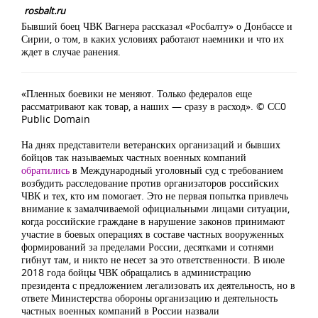
rosbalt.ru
Бывший боец ЧВК Вагнера рассказал «Росбалту» о Донбассе и
Сирии, о том, в каких условиях работают наемники и что их
ждет в случае ранения.
«Пленных боевики не меняют. Только федералов еще
рассматривают как товар, а наших — сразу в расход».
© СС0
Public Domain
На днях представители ветеранских организаций и бывших
бойцов так называемых частных военных компаний
обратились
в Международный уголовный суд с требованием
возбудить расследование против организаторов российских
ЧВК и тех, кто им помогает. Это не первая попытка привлечь
внимание к замалчиваемой официальными лицами ситуации,
когда российские граждане в нарушение законов принимают
участие в боевых операциях в составе частных вооруженных
формирований за пределами России, десятками и сотнями
гибнут там, и никто не несет за это ответственности. В июле
2018 года бойцы ЧВК обращались в администрацию
президента с предложением легализовать их деятельность, но в
ответе Министерства обороны организацию и деятельность
частных военных компаний в России назвали