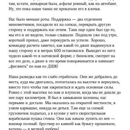
там, кстати, шикарная была, асфальт ровный, как на автобане.
Ну, это пока наши танки не прокатали его в клочья.
Нас было меньше роты. Поддержка — два отделения
минометчиков, посадили их на сопках, перекрыть другую
сторону и поддержать нас огнем. Танк еще один был где-то,
мы его и не видели, только слышали. Подошли уже под утро,
короткий привал, даже перекурить не успели. Хорошо,
командир расчета заметил, как какой-то джип выдвинулся в
нашу сторону и в метрах 600 остановился. Выходит из него
чудило какой-то в натовской форме, с биноклем, смотрит на
все это дело, а джип в это время поворачивается и начинает
„фигачить“ по нам из ДШК!
Наша разведка как-то слабо отработала. Они же добрались до
места, куда мы двигались, потопталась на высотке и вернулись,
вместо того чтобы там закрепиться и ждать основные силы.
Ровно с этой высотки по нам и влупили, когда мы не дошли до
нее пару километров. Я был в замыкании колонны, нас
первыми и достали. Мы оказались на открытой местности, в
узком кармашке, никуда не деться. Там еще за сопкой
грузовичок подъехал, а в кузове у него скорострельная
корабельная пушка стояла. Они как начали лупить из нее —
кошмар полный: бруствер из камней как бумагу прошивало,
валуны — в мелкий щебень!