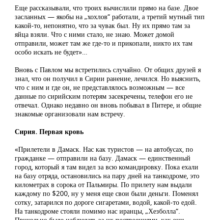
Еще рассказывали, что троих вычислили прямо на базе. Двое
засланных — якобы на „хохлов“ работали, а третий мутный тип
какой-то, непонятно, что за чувак был. Ну их прямо там за
яйца взяли. Что с ними стало, не знаю. Может домой
отправили, может там же где-то и прикопали, никто их там
особо искать не будет»…
Вновь с Павлом мы встретились случайно. От общих друзей я
знал, что он получил в Сирии ранение, лечился. Но выяснить,
что с ним и где он, не представлялось возможным — все
данные по сирийским потерям засекречены, телефон его не
отвечал. Однако недавно он вновь побывал в Питере, и общие
знакомые организовали нам встречу.
Сирия. Первая кровь
«Прилетели в Дамаск. Нас как туристов — на автобусах, по
гражданке — отправили на базу. Дамаск — единственный
город, который я там видел за всю командировку. Пока ехали
на базу отряда, остановились на пару дней на танкодроме, это
километрах в сорока от Пальмиры. По прилету нам выдали
каждому по $200, ну у меня еще свои были деньги. Поменял
сотку, затарился по дороге сигаретами, водой, какой-то едой.
На танкодроме стояли помимо нас иранцы, „Хезболла“.
Прикольно было наблюдать за их построениями, как они