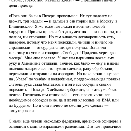
цели приезда.
«Пока они были в Питере, проведывал. Их тут подолгу не
держат, три недели — и дальше в санаторий или в Москву, в
Вишневского. Я же тоже там лежал в военно-полевой
хирургии. Причем приехал без документов — ни паспорта, ни
полиса, ни страховки. Но там какая-то договоренность есть,
наверное, потому что меня положили, лечили и ничего не
спрашивали — откуда ранение, где получил. Вставили
железяку в сустав и говорят: „Свободен! Придешь через два
месяца“. Мне еще повезло. У нас там парнишка лежал, ему
руку в Хмеймиме оттяпали. Точнее, как было — ему в нашем
полевом лазарете все что нужно сделали, рану обработали,
перевязали и отправили на аэродром. Но пока везли в кузове
на „Урале“ по ухабам и колдобинам, поддерживающая повязка
слетела, рука стала болтаться, в итоге все сосуды и связки
порвались… Пока до Хмеймима добрались, спасать уже было
нечего. Госпиталь там отличный — есть практически все
необходимое оборудование, да и врачи классные, из ВМА или
из Бурденко. Но и они ничего не смогли уже сделать —
ампутировали.
С нами еще летели несколько федералов, армейские офицеры, в
основном с минно-взрывными ранениями. Это там привычное