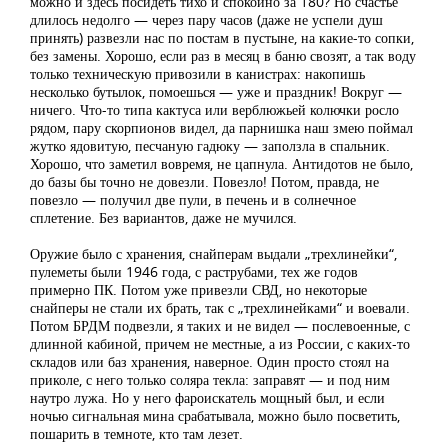
можно и здесь посидеть тихо и спокойно за 180? Но счастье
длилось недолго — через пару часов (даже не успели душ
принять) развезли нас по постам в пустыне, на какие-то сопки,
без замены. Хорошо, если раз в месяц в баню свозят, а так воду
только техническую привозили в канистрах: накопишь
несколько бутылок, помоешься — уже и праздник! Вокруг —
ничего. Что-то типа кактуса или верблюжьей колючки росло
рядом, пару скорпионов видел, да парнишка наш змею поймал
жутко ядовитую, песчаную гадюку — заползла в спальник.
Хорошо, что заметил вовремя, не цапнула. Антидотов не было,
до базы бы точно не довезли. Повезло! Потом, правда, не
повезло — получил две пули, в печень и в солнечное
сплетение. Без вариантов, даже не мучился.
Оружие было с хранения, снайперам выдали „трехлинейки“,
пулеметы были 1946 года, с раструбами, тех же годов
примерно ПК. Потом уже привезли СВД, но некоторые
снайперы не стали их брать, так с „трехлинейками“ и воевали.
Потом БРДМ подвезли, я таких и не видел — послевоенные, с
длинной кабиной, причем не местные, а из России, с каких-то
складов или баз хранения, наверное. Один просто стоял на
приколе, с него только соляра текла: заправят — и под ним
наутро лужа. Но у него фароискатель мощный был, и если
ночью сигнальная мина срабатывала, можно было посветить,
пошарить в темноте, кто там лезет.