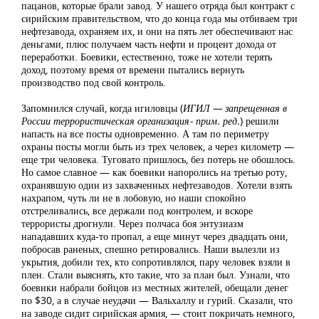
пацанов, которые брали завод. У нашего отряда был контракт с
сирийским правительством, что до конца года мы отбиваем три
нефтезавода, охраняем их, и они на пять лет обеспечивают нас
деньгами, плюс получаем часть нефти и процент дохода от
переработки. Боевики, естественно, тоже не хотели терять
доход, поэтому время от времени пытались вернуть
производство под свой контроль.
Запомнился случай, когда игиловцы (
ИГИЛ — запрещенная в
России террористическая организация- прим. ред.
) решили
напасть на все посты одновременно. А там по периметру
охраны посты могли быть из трех человек, а через километр —
еще три человека. Туговато пришлось, без потерь не обошлось.
Но самое славное — как боевики напоролись на третью роту,
охранявшую один из захваченных нефтезаводов. Хотели взять
нахрапом, чуть ли не в лобовую, но наши спокойно
отстреливались, все держали под контролем, и вскоре
террористы дрогнули. Через полчаса боя энтузиазм
нападавших куда-то пропал, а еще минут через двадцать они,
побросав раненых, спешно ретировались. Наши вылезли из
укрытия, добили тех, кто сопротивлялся, пару человек взяли в
плен. Стали выяснять, кто такие, что за план был. Узнали, что
боевики набрали бойцов из местных жителей, обещали денег
по $30, а в случае неудачи — Вальхаллу и гурий. Сказали, что
на заводе сидит сирийская армия, — стоит покричать немного,