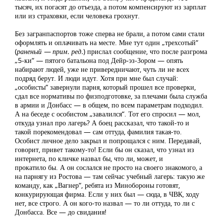
тысяч, их погасят до отъезда, а потом компенсируют из зарплат
или из страховки, если человека грохнут.
Без загранпаспортов тоже сперва не брали, а потом сами стали
оформлять и оплачивать на месте. Мне тут один „трехсотый“
(
раненый — прим. ред.
) прислал сообщение, что после разгрома
„5-ки“ — пятого батальона под Дейр-эз-Зором — опять
набирают людей, уже не привередничают, чуть ли не всех
подряд берут. И люди идут. Хотя при мне был случай:
„особисты“ завернули парня, который прошел все проверки,
сдал все нормативы по физподготовке, за плечами была служба
в армии и Донбасс — в общем, по всем параметрам подходил.
А на беседе с особистом „завалился“. Тот его спросил — мол,
откуда узнал про лагерь? А боец рассказал, что такой-то и
такой порекомендовал — сам оттуда, фамилия такая-то.
Особист личное дело закрыл и попрощался с ним. Передавай,
говорит, привет такому-то! Если бы он сказал, что узнал из
интернета, по кличке назвал бы, что ли, может, и
прокатило бы. А он сослался не просто на своего знакомого, а
на парнягу из Ростова — там сейчас учебный лагерь: такую же
команду, как „Вагнер“, ребята из Минобороны готовят,
конкурирующая фирма. Если у них был — сюда, в ЧВК, ходу
нет, все строго. А он кого-то назвал — то ли оттуда, то ли с
Донбасса. Все — до свидания!