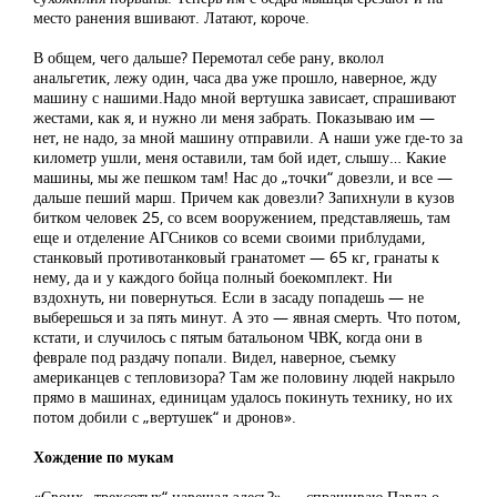
место ранения вшивают. Латают, короче.
В общем, чего дальше? Перемотал себе рану, вколол
анальгетик, лежу один, часа два уже прошло, наверное, жду
машину с нашими.Надо мной вертушка зависает, спрашивают
жестами, как я, и нужно ли меня забрать. Показываю им —
нет, не надо, за мной машину отправили. А наши уже где-то за
километр ушли, меня оставили, там бой идет, слышу… Какие
машины, мы же пешком там! Нас до „точки“ довезли, и все —
дальше пеший марш. Причем как довезли? Запихнули в кузов
битком человек 25, со всем вооружением, представляешь, там
еще и отделение АГСников со всеми своими приблудами,
станковый противотанковый гранатомет — 65 кг, гранаты к
нему, да и у каждого бойца полный боекомплект. Ни
вздохнуть, ни повернуться. Если в засаду попадешь — не
выберешься и за пять минут. А это — явная смерть. Что потом,
кстати, и случилось с пятым батальоном ЧВК, когда они в
феврале под раздачу попали. Видел, наверное, съемку
американцев с тепловизора? Там же половину людей накрыло
прямо в машинах, единицам удалось покинуть технику, но их
потом добили с „вертушек“ и дронов».
Хождение по мукам
«Своих „трехсотых“ навещал здесь?» — спрашиваю Павла о