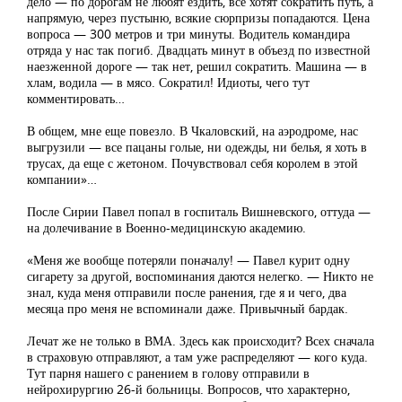
дело — по дорогам не любят ездить, все хотят сократить путь, а
напрямую, через пустыню, всякие сюрпризы попадаются. Цена
вопроса — 300 метров и три минуты. Водитель командира
отряда у нас так погиб. Двадцать минут в объезд по известной
наезженной дороге — так нет, решил сократить. Машина — в
хлам, водила — в мясо. Сократил! Идиоты, чего тут
комментировать…
В общем, мне еще повезло. В Чкаловский, на аэродроме, нас
выгрузили — все пацаны голые, ни одежды, ни белья, я хоть в
трусах, да еще с жетоном. Почувствовал себя королем в этой
компании»…
После Сирии Павел попал в госпиталь Вишневского, оттуда —
на долечивание в Военно-медицинскую академию.
«Меня же вообще потеряли поначалу! — Павел курит одну
сигарету за другой, воспоминания даются нелегко. — Никто не
знал, куда меня отправили после ранения, где я и чего, два
месяца про меня не вспоминали даже. Привычный бардак.
Лечат же не только в ВМА. Здесь как происходит? Всех сначала
в страховую отправляют, а там уже распределяют — кого куда.
Тут парня нашего с ранением в голову отправили в
нейрохирургию 26-й больницы. Вопросов, что характерно,