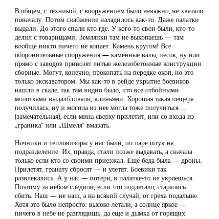
В общем, с техникой, с вооружением было неважно, не хватало
поначалу. Потом снабжение наладилось как-то. Даже палатки
выдали. До этого спали кто где. У кого-то свои были, кто-то
делил с товарищами. Землянки там не выкопаешь — там
вообще никто ничего не копает. Камень кругом! Все
оборонительные сооружения — каменные валы, песок, ну или
прямо с заводов привозят литые железобетонные конструкции
сборные. Могут, конечно, прокопать на передке окоп, но это
только экскаватором. Мы как-то в рейде укрытие боевиков
нашли в скале, так там видно было, что все отбойными
молотками выдалбливали, клиньями. Хорошая такая пещера
получилась, ну и могила из нее могла тоже получиться …
(замечательная), если мина сверху прилетит, или со входа из
„граника“ или „Шмеля“ вмазать.
Ночники и тепловизоры у нас были, по паре штук на
подразделение. Их, правда, стали позже выдавать, а сначала
только если кто со своими приезжал. Еще беда была — дроны.
Прилетят, гранату сбросят — и улетят. Боевики так
развлекались. А у нас — потери, в палатке-то не укроешься.
Поэтому за небом следили, если что подлетало, старались
сбить. Наш — не наш, а на всякий случай, от греха подальше.
Хотя это было непросто: высоко летали, а солнце яркое —
ничего в небе не разглядишь, да еще и дымка от горящих