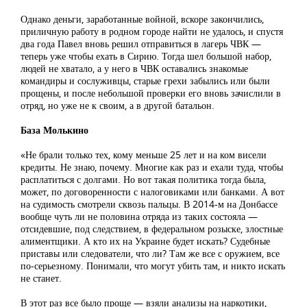
Однако деньги, заработанные войной, вскоре закончились,
приличную работу в родном городе найти не удалось, и спустя
два года Павел вновь решил отправиться в лагерь ЧВК —
теперь уже чтобы ехать в Сирию. Тогда шел большой набор,
людей не хватало, а у него в ЧВК оставались знакомые
командиры и сослуживцы, старые грехи забылись или были
прощены, и после небольшой проверки его вновь зачислили в
отряд, но уже не к своим, а в другой батальон.
База Молькино
«Не брали только тех, кому меньше 25 лет и на ком висели
кредиты. Не знаю, почему. Многие как раз и ехали туда, чтобы
расплатиться с долгами. Но вот такая политика тогда была,
может, по договоренности с налоговиками или банками. А вот
на судимость смотрели сквозь пальцы. В 2014-м на Донбассе
вообще чуть ли не половина отряда из таких состояла —
отсидевшие, под следствием, в федеральном розыске, злостные
алиментщики. А кто их на Украине будет искать? Судебные
приставы или следователи, что ли? Там же все с оружием, все
по-серьезному. Понимали, что могут убить там, и никто искать
не станет.
В этот раз все было проще — взяли анализы на наркотики,