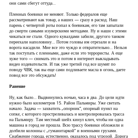
они сами сбегут оттуда…
Пленных боевики не меняют. Только федералов еще
рассматривают как товар, а наших — сразу в расход. Наш
парень с четвертой роты попал к боевикам, его там запытали
до смерти самыми изуверскими методами. Ну и наши с этими
чикаться не стали. Одного кувалдами забили, другого танком
переехали наполовину… Потом головы им отрезали и на
ворота насадили. Мне все это чуждо и отвратительно… Нельзя
так поступать с пленными, даже если это террористы. А еще
хуже того — снимать это и потом в интернет выкладывать
видео издевательств. И так уже третий год все шумят по
поводу ЧВК, так вы еще сами подливаете масла в огонь, даете
повод все это обсуждать!
Ранение
Ну, как было… Выдвинулись ночью, часа в два. До цели идти
нужно было километров 15. Район Пальмиры. Уже светать
начало. Задача — захватить „опорник“, опорный пункт на
сопке, с которого простреливалась и контролировалась трасса
на Пальмиру. Там местный шейх кинул клич, чтобы ни одна
машина в город не прошла. Всю трассу боевики обложили и
долбили колонны с „гуманитаркой“ и военными грузами.
Снабжение города, естественно, оказалось под угрозой. Дорога