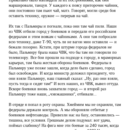
маршировали, танцуя. У каждого к поясу приторочен чайник,
они постоянно там пьют чай, матэ. Говорят, могли среди боя
оставить технику, оружие — перерыв на чай.
Их так с Пальмиры и погнали, пока они там чай пили. Наши
из ЧВК отбили город у боевиков и передали его российским
федералам и этим воякам с чайниками. А они там побросали
всю технику, даже Т-90, чуть ли не вагон мин оставили — и
бежали позорно. Кстати, при штурме города федералов не
было, Пальмиру брала наша ЧВК, что бы там ни говорили по
телевизору. Все бои прошли на подходе к городу, в мраморных
карьерах, там была жесткая оборона боевиков. Федералы в
Пальмиру уже позже зашли, когда дело было сделано, город
был освобожден. И когда министр доложил президенту, что
они взяли Пальмиру, наш главный сказал: „Ну, раз они взяли,
пусть тогда и сидят там!“ И всех наших, из ЧВК, вывел оттуда.
Вскоре боевики вновь захватили город — и второй раз
Пальмиру тоже наши, „чэвэкашники“, отбивали…
В отряде я попал в роту охраны. Хмеймим мы не охраняли, там
федералы держали контроль. А мы обороняли отбитые у
боевиков нефтезаводы. Привезли нас на базу, остановились —
тишина, все условия. Грешным делом подумал: вот удача,
поймал слабинку! На фига мне эти боевые за 240 тысяч, когда