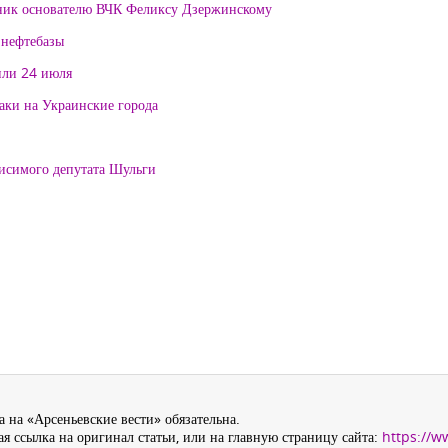
тник основателю ВЧК Феликсу Дзержинскому
 нефтебазы
или 24 июля
таки на Украинские города
висимого депутата Шульги
 на «Арсеньевские вести» обязательна.
я ссылка на оригинал статьи, или на главную страницу сайта:
https://w