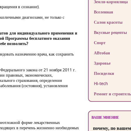
Земля-кормилица
звращения в сознание).
Вселенная
различными диагнозами, не только с
Салон красоты
Вкусные рецепты
ратов для индивидуального применения и
ной Программы бесплатного оказания
Спорт
себе позволить?
АВтобан
едовать назначению врача, как сохранить
Здоровье
Федерального закона от 21 ноября 2011 г.
Посиделки
ции правовых, экономических,
иального страхования, определения
Hi-tech
аболевания (состояния), установления
Ремонт и строитель
ВАШЕ МНЕНИЕ
 неотложной форме лекарственных
входящих в перечень жизненно необходимых
почему, по вашем