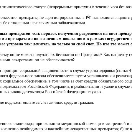
т эпилептического статуса (непрерывные приступы в течение часа без во
всеместно: препараты, не зарегистрированные в РФ назначаются людям с 
орьбе с тяжелыми неизлечимыми заболеваниями.
нных препаратов, есть порядок получения разрешения на ввоз препа
анными препаратами по жизненным показаниям в рамках государствен
 устроена так: лечитесь, но только за свой счет. Но кто это может 
чему он не может получать их бесплатно по Программе? Как пациенту сл
жными лекарствами он не обеспечивается?
принцип социальной защищенности в случае утраты здоровья (статья 4 
ного федерального закона обеспечивается путем установления и реализа
оциальное обеспечение, в том числе за счет средств обязательного соц
нодательством Российской Федерации, в реабилитации и уходе в случае з
ленных законодательством Российской Федерации случаях.
е подлежат оплате за счет личных средств граждан:
дневного стационара, при оказании медицинской помощи в экстренной и
ь жизненно необходимых и важнейших лекарственных препаратов; б) не 