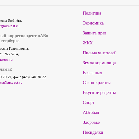
Политика
евна Гребнёва,
Экономика
r@arsvest.ru
Защита прав
ый корреспондент «АВ»
етербурге:
ЖКХ
тьяна Гаврииловна,
Письма читателей
21-765-5754,
narod.ru
Земля-кормилица
кламы:
Вселенная
40-70-21, факс: (423) 240-70-22
Салон красоты
ma@arsvest.ru
Вкусные рецепты
Спорт
АВтобан
Здоровье
Посиделки