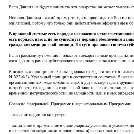
Если Даниил не будет принимать эти лекарства, он может умереть о
История Даниила - яркий пример того, что происходит в России по
эпилепсией, потому что только они действительно эффективны в б
В правовой системе есть порядок назначения незарегистрирова
есть порядок ввоза, но не существует порядка обеспечения д
гражданам медицинской помощи. По сути правовая система сейчас
Если гражданину помогают только эти лекарственные препараты, по
жизнь, если в рамках действующего законодательства жизненно ва
К основным принципам охраны здоровья граждан относится также и 
N 323-ФЗ). Указанный принцип в соответствии со статьей 8 назван
организационных, медико-социальных и других мер, гарантирующих с
потребности гражданина в социальной защите в соответствии с зако
временной нетрудоспособности, инвалидности или в иных опреде
Согласно федеральной Программе и территориальным Программам, н
- оказание медицинских услуг;
- назначение и применение в стационарных условиях, в условиях 
препаратов по медицинским показаниям: а) включенных в перечен