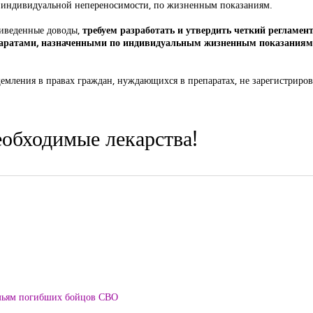
за индивидуальной непереносимости, по жизненным показаниям.
риведенные доводы,
требуем разработать и утвердить четкий регламен
паратами, назначенными по индивидуальным жизненным показаниям
щемления в правах граждан, нуждающихся в препаратах, не зарегистриро
обходимые лекарства!
мьям погибших бойцов СВО