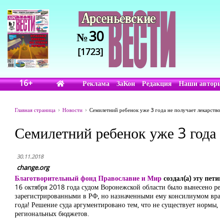
30
№
[1723]
16+
Реклама
ЗаКон
Редакция
Наши автор
Главная страница
Новости
Семилетний ребенок уже 3 года не получает лекарств
Семилетний ребенок уже 3 года 
30.11.2018
change.org
Благотворительный фонд Православие и Мир
создал(а) эту пет
16 октября 2018 года судом Воронежской области было вынесено р
зарегистрированными в РФ, но назначенными ему консилиумом вра
года! Решение суда аргументировано тем, что не существует нормы,
региональных бюджетов.