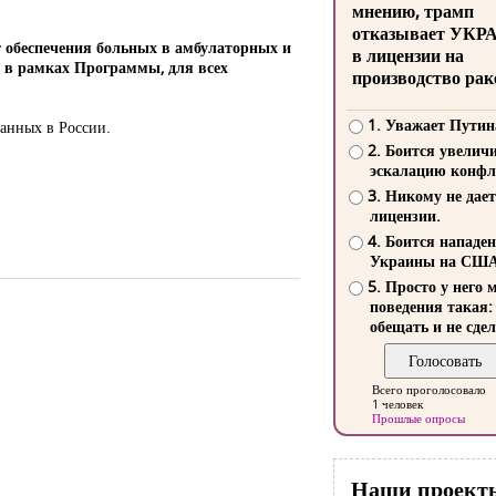
мнению, трамп
отказывает УКР
т обеспечения больных в амбулаторных и
в лицензии на
 в рамках Программы, для всех
производство рак
1. Уважает Путин
ванных в России.
2. Боится увелич
эскалацию конфл
3. Никому не дает
лицензии.
4. Боится нападе
Украины на СШ
5. Просто у него 
поведения такая:
обещать и не сдел
Всего проголосовало
1 человек
Прошлые опросы
Наши проект