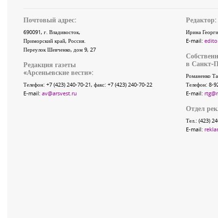
Почтовый адрес:
Редактор:
690091
, г.
Владивосток
,
Ирина Георги
Приморский край
,
Россия
.
E-mail:
edito
Переулок Шевченко
, дом 9, 27
Собственн
в Санкт-П
Редакция газеты
«
Арсеньевские вести
»:
Романенко Та
Телефон:
+7 (423) 240-70-21
, факс:
+7 (423) 240-70-22
Телефон: 8-9
E-mail:
av@arsvest.ru
E-mail:
rtg@
Отдел ре
Тел.: (423) 2
E-mail:
rekla