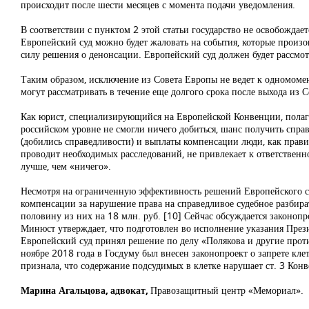
происходит после шести месяцев с момента подачи уведомления.
В соответствии с пунктом 2 этой статьи государство не освобождает
Европейский суд можно будет жаловать на события, которые произо
силу решения о денонсации. Европейский суд должен будет рассмот
Таким образом, исключение из Совета Европы не ведет к одномомен
могут рассматривать в течение еще долгого срока после выхода из 
Как юрист, специализирующийся на Европейской Конвенции, полага
российском уровне не смогли ничего добиться, шанс получить спра
(добились справедливости) и выплаты компенсации люди, как правил
проводит необходимых расследований, не привлекает к ответствен
лучше, чем «ничего».
Несмотря на ограниченную эффективность решений Европейского су
компенсации за нарушение права на справедливое судебное разбира
половину из них на 18 млн. руб.
[10] Сейчас обсуждается законоп
Минюст утверждает, что подготовлен во исполнение указания През
Европейский суд принял решение по делу «Полякова и другие прот
ноябре 2018 года в Госдуму был внесен законопроект о запрете кле
признала, что содержание подсудимых в клетке нарушает ст. 3 Кон
Марина Агальцова, адвокат,
Правозащитный центр «Мемориал».