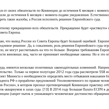
ся от своих обязательств по Конвенции до истечения 6 месяцев с момента
шли до истечения 6 месяцев с момента подачи уведомления. Естественно
реть такие жалобы, а Россия исполнить решение Европейского суда.
тному прекращению всех обязательств. Прекращение будет «растянуто» 
Совета Европы.
ю, что выход России из Совета Европы будет большой ошибкой. Европей
ведливое решение. Да, к сожалению, роль решения Европейского суда ог
о, не могут рассчитывать на что-то больше. Вопреки требованиям Европе
ности виновных лиц, часто не принимает необходимые законы. Но и это
да, имеются несколько позитивных законодательных изменений. Наприме
тельство. Только за первое полугодие 2012 года суды рассмотрели 558 и
роект Минюста о необходимости определять место отбывания наказания б
идента РФ о проработке предложений Уполномоченного по правам челов
ив России», в котором признал противоречащей Конвенции практику отб
ток-аквариумов в залах суда.
[13] В 2014 году Большая Палата ЕСПЧ в д
венции (запрет пыток и унижающего человеческое достоинство обращение