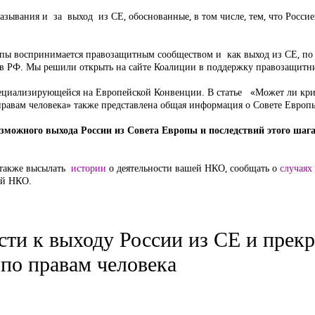
казывания и за выход из СЕ, обоснованные, в том числе, тем, что Рос
опы воспринимается правозащитным сообществом и как выход из СЕ, п
а в РФ. Мы решили открыть на сайте Коалиции в поддержку правозащитн
пециализирующейся на Европейской Конвенции. В статье «Может ли кри
авам человека» также представлена общая информация о Совете Европы 
зможного выхода России из Совета Европы и последствий этого шаг
 также высылать
истории
о деятельности вашей НКО, сообщать о
случаях
ой НКО.
ти к выходу России из СЕ и прек
по правам человека