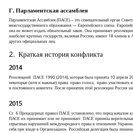
Г. Парламентская ассамблея
Парламентская Ассамблея (ПАСЕ) – это совещательный орган Совет
межгосударственного образования — Европейского союза. Европей
она не может издать обязательный закон. Она принимает резолюции 
наиболее крупных государств, включая Россию, имеют 18 членов в 
других официальных лиц.
2. Краткая история конфликта
2014
Резолюцией ПАСЕ 1990 (2014), которая была принята 10 апреля 201
некоторые (хотя и важные) права: право голоса, право участвовать
и постоянного комитета. После принятия этой резолюции Россия за
2015
Ст. 6 Процедурных правил ПАСЕ установлено, что перед началом ка
ПАСЕ их принимает или не принимает. ПАСЕ приняла верительные 
серьезных нарушений международного права в отношении Украины с
себя при входе в Организацию». Российская делегация была лишен