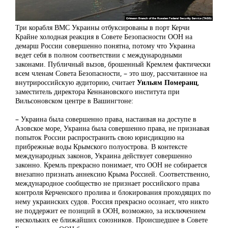
Три корабля ВМС Украины отбуксированы в порт Керчи
Крайне холодная реакция в Совете Безопасности ООН на
демарш России совершенно понятна, потому что Украина
ведет себя в полном соответствии с международными
законами. Публичный вызов, брошенный Кремлем фактически
всем членам Совета Безопасности, – это шоу, рассчитанное на
внутрироссийскую аудиторию, считает
Уильям Померанц
,
заместитель директора Кеннановского института при
Вильсоновском центре в Вашингтоне:
– Украина была совершенно права, настаивая на доступе в
Азовское море, Украина была совершенно права, не признавая
попыток России распространить свою юрисдикцию на
прибрежные воды Крымского полуострова. В контексте
международных законов, Украина действует совершенно
законно. Кремль прекрасно понимает, что ООН не собирается
внезапно признать аннексию Крыма Россией. Соответственно,
международное сообщество не признает российского права
контроля Керченского пролива и блокирования проходящих по
нему украинских судов. Россия прекрасно осознает, что никто
не поддержит ее позиций в ООН, возможно, за исключением
нескольких ее ближайших союзников. Происшедшее в Совете