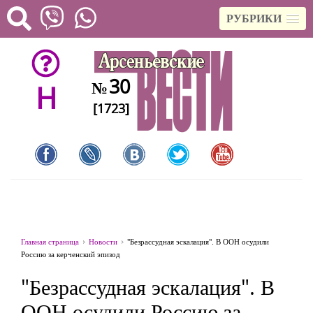
РУБРИКИ
30
№
H
[1723]
Главная страница
Новости
"Безрассудная эскалация". В ООН осудили
Россию за керченский эпизод
"Безрассудная эскалация". В
ООН осудили Россию за