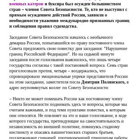
военных катеров
и буксира был осужден большинством
стран – членов Совета Безопасности. Те, кто не выступил с
прямым осуждением действий России, заявили о
необходимости уважения международно признанных границ
и соблюдения правил судоходства.
Заседание Совета Безопасности началось с необычного
демарша России, попытавшейся по праву постоянного члена
Совета предложить свою повестку дня заседания: "Нарушение
границ Российской Федерации". Но на седьмой минуте
заседания после голосования выяснилось, что лишь четыре
государства согласны с такой постановкой вопроса. Семь стран
проголосовали против, четыре – воздержались, что
спровоцировало эмоциональные упреки представителя России
на этом заседании, заместителя посла
Дмитрия Полянского,
в
адрес неупомянутых коллег по Совету Безопасности:
– Никто не может помешать России как постоянному члену
Совета Безопасности поднимать здесь те вопросы, которые мы
считаем важными, и под теми пунктами повестки, к которым
они относятся. Не повлияет на это и ваше голосование, в ходе
которого государства, претендующие на самостоятельность и
независимость во внешней политике, повинуясь стадному
инстинкту и опасаясь вашингтонских старших братьев,
поддерживают сценарий, противоречащий принципам работы