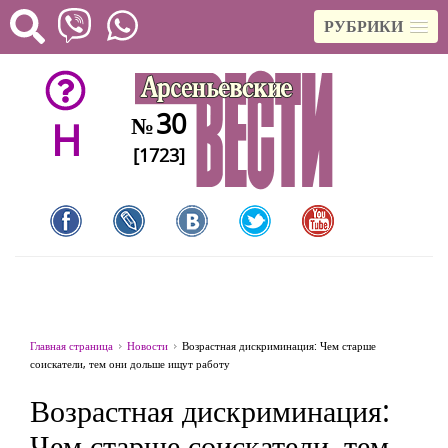
РУБРИКИ
30
№
H
[1723]
Главная страница
Новости
Возрастная дискриминация: Чем старше
соискатели, тем они дольше ищут работу
Возрастная дискриминация:
Чем старше соискатели, тем