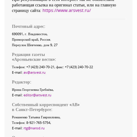
работающая ссылка на оригинал статьи, или на главную
страницу сайта:
https://www.arsvest.ru/
Почтовый адрес:
690091
, г.
Владивосток
,
Приморский край
,
Россия
.
Переулок Шевченко
, дом 9, 27
Редакция газеты
«
Арсеньевские вести
»:
Телефон:
+7 (423) 240-70-21
, факс:
+7 (423) 240-70-22
E-mail:
av@arsvest.ru
Редактор:
Ирина Георгиевна Гребнёва,
E-mail:
editor@arsvest.ru
Собственный корреспондент «АВ»
в Санкт-Петербурге:
Романенко Татьяна Гаврииловна,
Телефон: 8-921-765-5754,
E-mail:
rtg@narod.ru