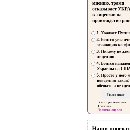
мнению, трамп
отказывает УКР
в лицензии на
производство рак
1. Уважает Путин
2. Боится увелич
эскалацию конфл
3. Никому не дает
лицензии.
4. Боится нападе
Украины на СШ
5. Просто у него 
поведения такая:
обещать и не сдел
Всего проголосовало
1 человек
Прошлые опросы
Наши проект