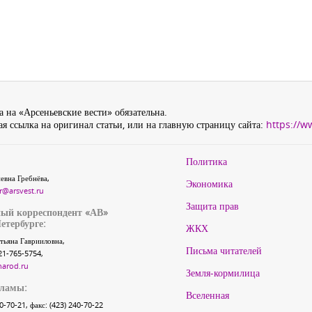
 на «Арсеньевские вести» обязательна.
я ссылка на оригинал статьи, или на главную страницу сайта:
https://w
Политика
евна Гребнёва,
Экономика
r@arsvest.ru
Защита прав
ый корреспондент «АВ»
етербурге:
ЖКХ
тьяна Гаврииловна,
Письма читателей
21-765-5754,
narod.ru
Земля-кормилица
кламы:
Вселенная
40-70-21, факс: (423) 240-70-22