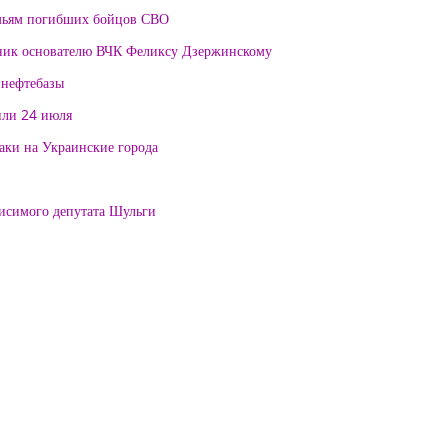
мьям погибших бойцов СВО
тник основателю ВЧК Феликсу Дзержинскому
 нефтебазы
или 24 июля
таки на Украинские города
висимого депутата Шульги