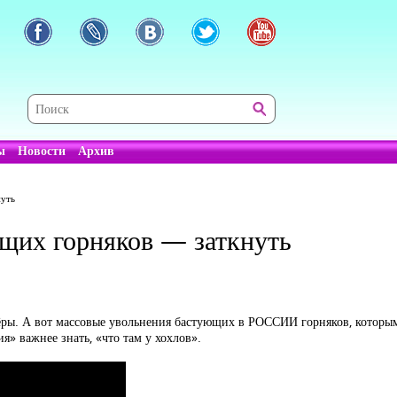
ы
Новости
Архив
нуть
щих горняков — заткнуть
ёры. А вот массовые увольнения бастующих в РОССИИ горняков, которым 
я» важнее знать, «что там у хохлов».