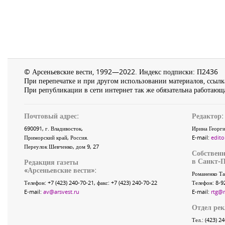
© Арсеньевские вести, 1992—2022. Индекс подписки: П2436
При перепечатке и при другом использовании материалов, ссылка
При републикации в сети интернет так же обязательна работающа
Почтовый адрес:
Редактор:
690091
, г.
Владивосток
,
Ирина Георги
Приморский край
,
Россия
.
E-mail:
edito
Переулок Шевченко
, дом 9, 27
Собственн
в Санкт-П
Редакция газеты
«
Арсеньевские вести
»:
Романенко Та
Телефон:
+7 (423) 240-70-21
, факс:
+7 (423) 240-70-22
Телефон: 8-9
E-mail:
av@arsvest.ru
E-mail:
rtg@
Отдел ре
Тел.: (423) 2