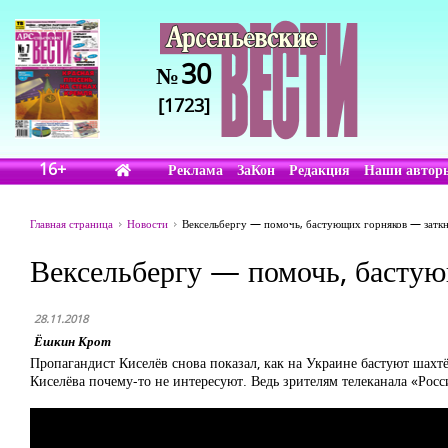
30
№
[1723]
16+
Реклама
ЗаКон
Редакция
Наши автор
Главная страница
Новости
Вексельбергу — помочь, бастующих горняков — затк
Вексельбергу — помочь, бастую
28.11.2018
Ёшкин Крот
Пропагандист Киселёв снова показал, как на Украине бастуют шахт
Киселёва почему-то не интересуют. Ведь зрителям телеканала «Росси