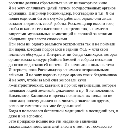
россияне должны сбрасываться на их низкосортное кино.
Я не хочу оплачивать целый легион государственных органов
служащих. Например Роскомнадзор, Росгвардию и т.п. Я бы
понял еще, если бы эти службы работали, однако они лишь
создают видимость своей работы. Роскомнадзор вместо того,
чтобы искать в сети настоящих экстремистов, занимается
запретами музыкальных композиций и слежкой за всякими
обидными для власти словечками.
При этом ни одного реального экстремиста так и не поймали.
Ни парня, который подорвался в здании ФСБ – хотя свои
планы он обсуждал в Интернете; ни банды скинхедов, которая
организовала конкурс убийств бомжей и собрала несколько
десятков видеозаписей по теме. Их вычислили пользователи
Интернета, пока Роскомнадзор занимался неправильными
лайками. Я не хочу кормить целую армию таких бездельников.
Я не хочу, чтобы за мой счет жировали кучи
лжепатриотических, казачьих и прочих организаций, которые
поливают людей зеленкой, фекалиями и пр. Я не поклонник
Навального, Касьянова и прочих политиков их толка, но не
понимаю, почему должен оплачивать развлечения других,
равно не симпатичных мне бездельников!
Когда я пользовался бесплатной медициной в последний раз, я
даже и не вспомню.
Зато прекрасно помню все эти недавние заявления
зажравшихся представителей власти о том, что государство