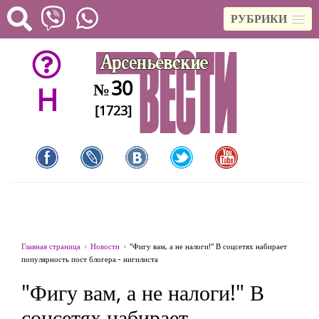
РУБРИКИ
30
№
H
[1723]
Главная страница
Новости
"Фигу вам, а не налоги!" В соцсетях набирает
популярность пост блогера - нигилиста
"Фигу вам, а не налоги!" В
соцсетях набирает