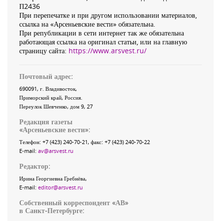
П2436
При перепечатке и при другом использовании материалов,
ссылка на «Арсеньевские вести» обязательна.
При републикации в сети интернет так же обязательна
работающая ссылка на оригинал статьи, или на главную
страницу сайта:
https://www.arsvest.ru/
Почтовый адрес:
690091
, г.
Владивосток
,
Приморский край
,
Россия
.
Переулок Шевченко
, дом 9, 27
Редакция газеты
«
Арсеньевские вести
»:
Телефон:
+7 (423) 240-70-21
, факс:
+7 (423) 240-70-22
E-mail:
av@arsvest.ru
Редактор:
Ирина Георгиевна Гребнёва,
E-mail:
editor@arsvest.ru
Собственный корреспондент «АВ»
в Санкт-Петербурге: