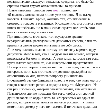
нерационально расходует денежные средства, что было бы
странно своим трудом оплачивать чьи-то прихоти.
Новые известия приводят этот
пост
полностью:
«Я являюсь самозанятым лицом уже лет пять. Я не плачу
налогов. Никаких. Кроме, конечно, тех, что включены в
стоимость товаров в магазинах. К сожалению, этого налога мне
никак не избежать, но в моих силах сделать все, чтобы этот
налог оставался единственным.
Причина проста: я считаю, что государство грешит
нерациональным расходованием денежных средств, а чьи-то
прихоти я своим трудом оплачивать не собираюсь.
Я не хочу платить налоги, потому что не хочу кормить орду
депутатов. Дело в том, что в Госдуме нет ни одного, который
представлял бы мои интересы. А депутатам, которые там есть,
пусть платят зарплаты те, чьи интересы они представляют.
Посторонним людям, которые не просто не представляют моих
интересов, но и, как я считаю, откровенно враждебны по
отношению ко мне, платить попросту унизительно.
В очередной раз опубликована новость о том, что глава одного
северо-кавказского региона подарил кому-то «Мерседес». На
сей раз школьнику, который отжался больше, чем остальные.
Практически дня не проходит без того, чтобы этот светлой
души человек не одарил кого-то. «Мерседесы» он дарит на
деньги, которые вычитаются из налогов россиян, т.к. иных
источников дохода у него не имеется. Я не считаю должным