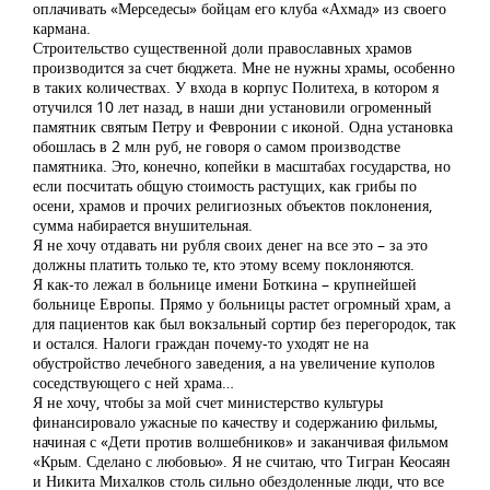
оплачивать «Мерседесы» бойцам его клуба «Ахмад» из своего
кармана.
Строительство существенной доли православных храмов
производится за счет бюджета. Мне не нужны храмы, особенно
в таких количествах. У входа в корпус Политеха, в котором я
отучился 10 лет назад, в наши дни установили огроменный
памятник святым Петру и Февронии с иконой. Одна установка
обошлась в 2 млн руб, не говоря о самом производстве
памятника. Это, конечно, копейки в масштабах государства, но
если посчитать общую стоимость растущих, как грибы по
осени, храмов и прочих религиозных объектов поклонения,
сумма набирается внушительная.
Я не хочу отдавать ни рубля своих денег на все это – за это
должны платить только те, кто этому всему поклоняются.
Я как-то лежал в больнице имени Боткина – крупнейшей
больнице Европы. Прямо у больницы растет огромный храм, а
для пациентов как был вокзальный сортир без перегородок, так
и остался. Налоги граждан почему-то уходят не на
обустройство лечебного заведения, а на увеличение куполов
соседствующего с ней храма…
Я не хочу, чтобы за мой счет министерство культуры
финансировало ужасные по качеству и содержанию фильмы,
начиная с «Дети против волшебников» и заканчивая фильмом
«Крым. Сделано с любовью». Я не считаю, что Тигран Кеосаян
и Никита Михалков столь сильно обездоленные люди, что все