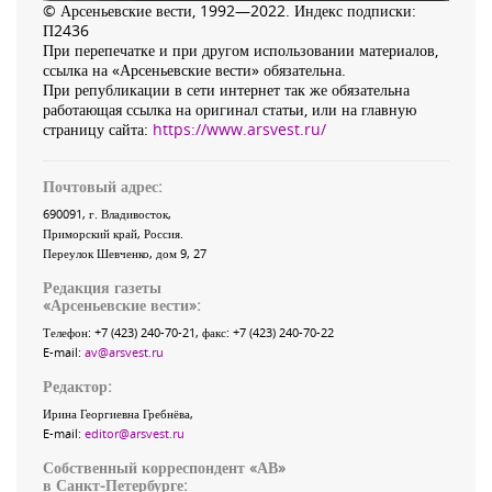
© Арсеньевские вести, 1992—2022. Индекс подписки:
П2436
При перепечатке и при другом использовании материалов,
ссылка на «Арсеньевские вести» обязательна.
При републикации в сети интернет так же обязательна
работающая ссылка на оригинал статьи, или на главную
страницу сайта:
https://www.arsvest.ru/
Почтовый адрес:
690091
, г.
Владивосток
,
Приморский край
,
Россия
.
Переулок Шевченко
, дом 9, 27
Редакция газеты
«
Арсеньевские вести
»:
Телефон:
+7 (423) 240-70-21
, факс:
+7 (423) 240-70-22
E-mail:
av@arsvest.ru
Редактор:
Ирина Георгиевна Гребнёва,
E-mail:
editor@arsvest.ru
Собственный корреспондент «АВ»
в Санкт-Петербурге: