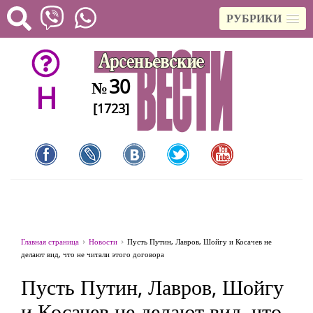
РУБРИКИ
30
№
H
[1723]
Главная страница
Новости
Пусть Путин, Лавров, Шойгу и Косачев не
делают вид, что не читали этого договора
Пусть Путин, Лавров, Шойгу
и Косачев не делают вид, что