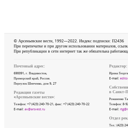
© Арсеньевские вести, 1992—2022. Индекс подписки: П2436
При перепечатке и при другом использовании материалов, ссылка
При републикации в сети интернет так же обязательна работающа
Почтовый адрес:
Редактор:
690091
, г.
Владивосток
,
Ирина Георги
Приморский край
,
Россия
.
E-mail:
edito
Переулок Шевченко
, дом 9, 27
Собственн
в Санкт-П
Редакция газеты
«
Арсеньевские вести
»:
Романенко Та
Телефон:
+7 (423) 240-70-21
, факс:
+7 (423) 240-70-22
Телефон: 8-9
E-mail:
av@arsvest.ru
E-mail:
rtg@
Отдел ре
Тел.: (423) 2