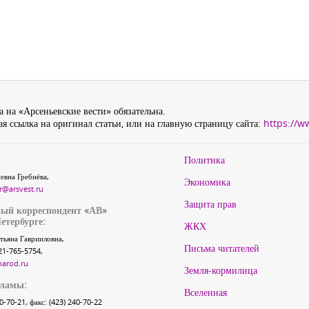
 на «Арсеньевские вести» обязательна.
я ссылка на оригинал статьи, или на главную страницу сайта:
https://w
Политика
евна Гребнёва,
Экономика
r@arsvest.ru
Защита прав
ый корреспондент «АВ»
етербурге:
ЖКХ
тьяна Гаврииловна,
Письма читателей
21-765-5754,
narod.ru
Земля-кормилица
кламы:
Вселенная
40-70-21, факс: (423) 240-70-22