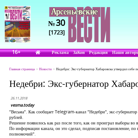
30
№
[1723]
16+
Реклама
ЗаКон
Редакция
Наши автор
Главная страница
Новости
Недебри: Экс-губернатор Хабаровска утвердил себе п
Недебри: Экс-губернатор Хабаро
26.11.2018
vesma.today
"Весьма". Как сообщает Telegram-канал "Недебри", экс-губернатор
рублей.
Решение появилось как раз после того, как он проиграл выборы во 
По информации канала, он это сделал, подписав постановление, по 
полномочий".