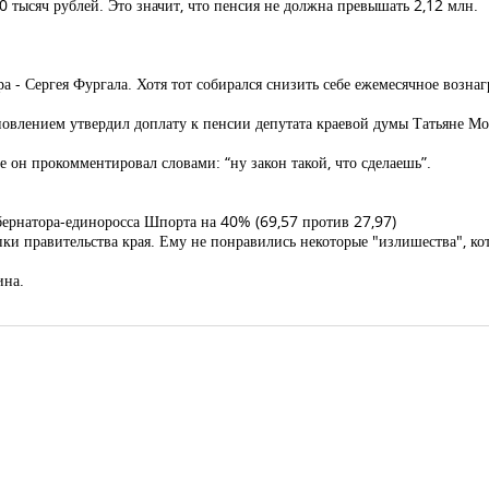
80 тысяч рублей. Это значит, что пенсия не должна превышать 2,12 млн.
а - Сергея Фургала. Хотя тот собирался снизить себе ежемесячное вознагр
новлением утвердил доплату к пенсии депутата краевой думы Татьяне Мо
е он прокомментировал словами: “ну закон такой, что сделаешь”.
бернатора-единоросса Шпорта на 40% (69,57 против 27,97)
ки правительства края. Ему не понравились некоторые "излишества", ко
ина.