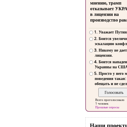
мнению, трамп
отказывает УКР
в лицензии на
производство рак
1. Уважает Путин
2. Боится увелич
эскалацию конфл
3. Никому не дает
лицензии.
4. Боится нападе
Украины на СШ
5. Просто у него 
поведения такая:
обещать и не сдел
Всего проголосовало
1 человек
Прошлые опросы
Наши проект