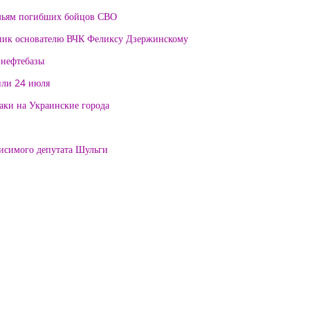
мьям погибших бойцов СВО
тник основателю ВЧК Феликсу Дзержинскому
 нефтебазы
или 24 июля
таки на Украинские города
висимого депутата Шульги