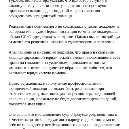
Руководство изолятора указало, что приговор вступил в
законную силу, в связи с чем у защитницы отсутствуют
правовые основания для свиданий в целях оказания
осужденному юридической помощи.
Родственница обвиняемого не согласилась с таким подходом и
оспорила его в суде. Первая инстанция ее мнение поддержала,
обязав СИЗО предоставить свидание. Однако вышестоящий суд
отменил это решение и отказал в удовлетворении заявления.
Апелляционная инстанция пояснила, что право на оказание
квалифицированной юридической помощи, включающее в себя
право на свидание с осужденным, принадлежит лицам,
имеющим высшее юридическое образование, либо тем, кто
оказывает юридическую помощь.
Право осужденных на получение профессиональной
юридической помощи не может быть реализовано при
отсутствии у лиц, оказывающих такую помощь, надлежащей
квалификации, поскольку не будет достигнута цель свиданий,
посчитала апелляция.
Она сочла, что постановление суда о допуске родственницы в
качестве защитника подсудимого наряду с адвокатом само по
себе не порождает у нее безусловного права на предоставление