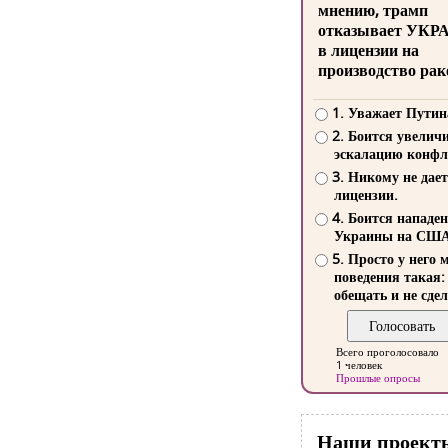
мнению, трамп
отказывает УКР
в лицензии на
производство рак
1. Уважает Путин
2. Боится увелич
эскалацию конфл
3. Никому не дает
лицензии.
4. Боится нападе
Украины на СШ
5. Просто у него 
поведения такая:
обещать и не сдел
Всего проголосовало
1 человек
Прошлые опросы
Наши проект