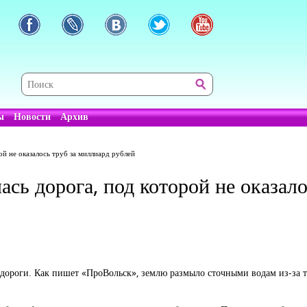
ы
Новости
Архив
ой не оказалось труб за миллиард рублей
ась дорога, под которой не оказал
 дороги. Как пишет «ПроВольск», землю размыло сточными водам из-за т