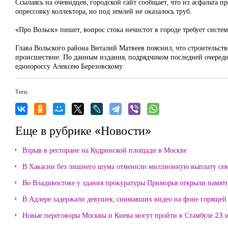
Ссылаясь на очевидцев, городской сайт сообщает, что из асфальта п
опрессовку коллектора, но под землей не оказалось труб.
«Про Вольск» пишет, вопрос стока нечистот в городе требует систе
Глава Вольского района Виталий Матвеев пояснил, что строительств
происшествие. По данным издания, подрядчиком последней очереди
единороссу Алексею Березовскому.
Теги:
Еще в рубрике «Новости»
Взрыв в ресторане на Кудринской площади в Москве
В Хакасии без лишнего шума отменили миллионную выплату се
Во Владивостоке у здания прокуратуры Приморья открыли памя
В Адлере задержали девушек, снимавших видео на фоне горящей
Новые переговоры Москвы и Киева могут пройти в Стамбуле 23 