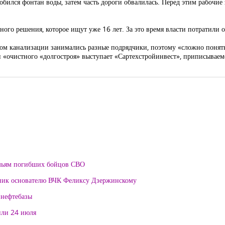
робился фонтан воды, затем часть дороги обвалилась. Перед этим рабочие
много решения, которое ищут уже 16 лет. За это время власти потратили 
ом канализации занимались разные подрядчики, поэтому «сложно понять»
 «очистного «долгостроя» выступает «Сартехстройинвест», приписываем
мьям погибших бойцов СВО
тник основателю ВЧК Феликсу Дзержинскому
 нефтебазы
или 24 июля