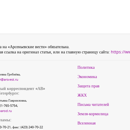
 на «Арсеньевские вести» обязательна.
я ссылка на оригинал статьи, или на главную страницу сайта:
https://w
Политика
евна Гребнёва,
Экономика
r@arsvest.ru
Защита прав
ый корреспондент «АВ»
етербурге:
ЖКХ
тьяна Гаврииловна,
Письма читателей
21-765-5754,
narod.ru
Земля-кормилица
кламы:
Вселенная
40-70-21, факс: (423) 240-70-22