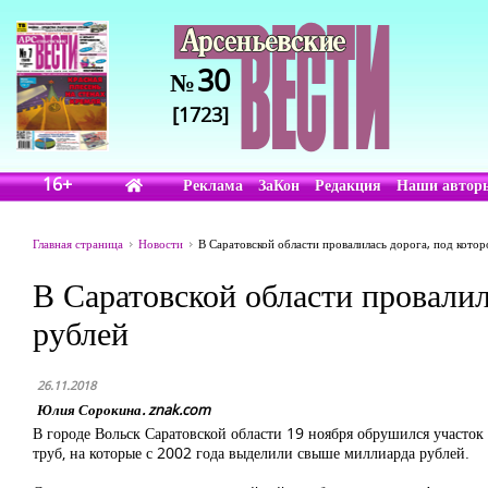
30
№
[1723]
16+
Реклама
ЗаКон
Редакция
Наши автор
Главная страница
Новости
В Саратовской области провалилась дорога, под котор
В Саратовской области провалил
рублей
26.11.2018
Юлия Сорокина. znak.com
В городе Вольск Саратовской области 19 ноября обрушился участок
труб, на которые с 2002 года выделили свыше миллиарда рублей.