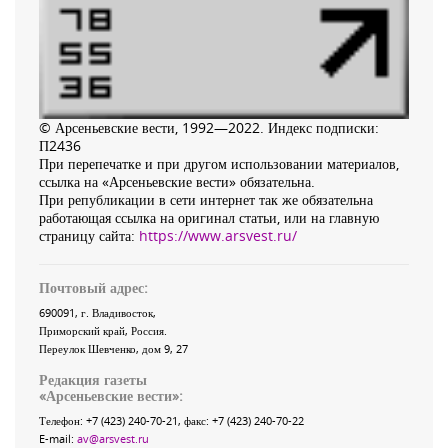
© Арсеньевские вести, 1992—2022. Индекс подписки:
П2436
При перепечатке и при другом использовании материалов,
ссылка на «Арсеньевские вести» обязательна.
При републикации в сети интернет так же обязательна
работающая ссылка на оригинал статьи, или на главную
страницу сайта:
https://www.arsvest.ru/
Почтовый адрес:
690091
, г.
Владивосток
,
Приморский край
,
Россия
.
Переулок Шевченко
, дом 9, 27
Редакция газеты
«
Арсеньевские вести
»:
Телефон:
+7 (423) 240-70-21
, факс:
+7 (423) 240-70-22
E-mail:
av@arsvest.ru