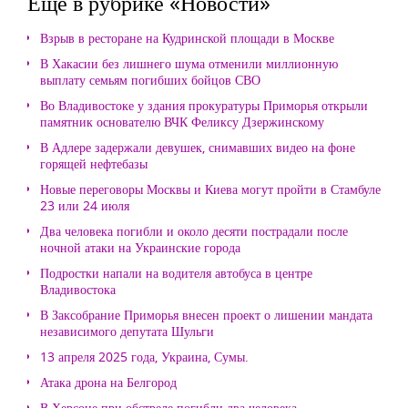
Еще в рубрике «Новости»
Взрыв в ресторане на Кудринской площади в Москве
В Хакасии без лишнего шума отменили миллионную
выплату семьям погибших бойцов СВО
Во Владивостоке у здания прокуратуры Приморья открыли
памятник основателю ВЧК Феликсу Дзержинскому
В Адлере задержали девушек, снимавших видео на фоне
горящей нефтебазы
Новые переговоры Москвы и Киева могут пройти в Стамбуле
23 или 24 июля
Два человека погибли и около десяти пострадали после
ночной атаки на Украинские города
Подростки напали на водителя автобуса в центре
Владивостока
В Заксобрание Приморья внесен проект о лишении мандата
независимого депутата Шульги
13 апреля 2025 года, Украина, Сумы.
Атака дрона на Белгород
В Херсоне при обстреле погибли два человека