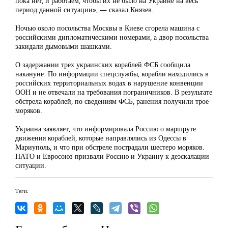
пока нет, и работаем, чтобы их не было на Украине на весь
период данной ситуации», — сказал Князев.
Ночью около посольства Москвы в Киеве сгорела машина с
российскими дипломатическими номерами, а двор посольства
закидали дымовыми шашками.
О задержании трех украинских кораблей ФСБ сообщила
накануне. По информации спецслужбы, корабли находились в
российских территориальных водах в нарушение конвенции
ООН и не отвечали на требования пограничников. В результате
обстрела кораблей, по сведениям ФСБ, ранения получили трое
моряков.
Украина заявляет, что информировала Россию о маршруте
движения кораблей, которые направлялись из Одессы в
Мариуполь, и что при обстреле пострадали шестеро моряков.
НАТО и Евросоюз призвали Россию и Украину к деэскалации
ситуации.
Теги: