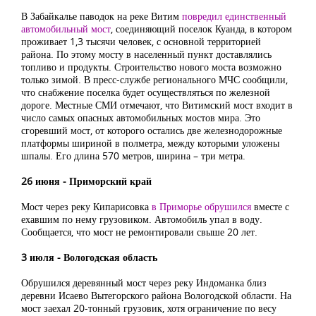
В Забайкалье паводок на реке Витим
повредил единственный
автомобильный мост
, соединяющий поселок Куанда, в котором
проживает 1,3 тысячи человек, с основной территорией
района. По этому мосту в населенный пункт доставлялись
топливо и продукты. Строительство нового моста возможно
только зимой. В пресс-службе регионального МЧС сообщили,
что снабжение поселка будет осуществляться по железной
дороге. Местные СМИ отмечают, что Витимский мост входит в
число самых опасных автомобильных мостов мира. Это
сгоревший мост, от которого остались две железнодорожные
платформы шириной в полметра, между которыми уложены
шпалы. Его длина 570 метров, ширина – три метра.
26 июня ‒ Приморский край
Мост через реку Кипарисовка
в Приморье обрушился
вместе с
ехавшим по нему грузовиком. Автомобиль упал в воду.
Сообщается, что мост не ремонтировали свыше 20 лет.
3 июля ‒ Вологодская область
Обрушился деревянный мост через реку Индоманка близ
деревни Исаево Вытегорского района Вологодской области. На
мост заехал 20-тонный грузовик, хотя ограничение по весу