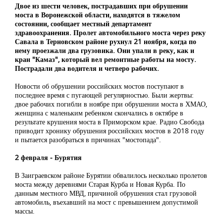
Двое из шести человек, пострадавших при обрушении
моста в Воронежской области, находятся в тяжелом
состоянии, сообщает местный департамент
здравоохранения. Пролет автомобильного моста через реку
Савала в Терновском районе рухнул 21 ноября, когда по
нему проезжали два грузовика. Они упали в реку, как и
кран "Камаз", который вел ремонтные работы на мосту.
Пострадали два водителя и четверо рабочих.
Новости об обрушении российских мостов поступают в
последнее время с пугающей регулярностью. Были жертвы:
двое рабочих погибли в ноябре при обрушении моста в ХМАО,
женщина с маленьким ребенком скончались в октябре в
результате крушения моста в Приморском крае. Радио Свобода
приводит хронику обрушения российских мостов в 2018 году
и пытается разобраться в причинах "мостопада".
2 февраля ‒ Бурятия
В Заиграевском районе Бурятии обвалилось несколько пролетов
моста между деревнями Старая Курба и Новая Курба. По
данным местного МВД, причиной обрушения стал грузовой
автомобиль, въехавший на мост с превышением допустимой
массы.