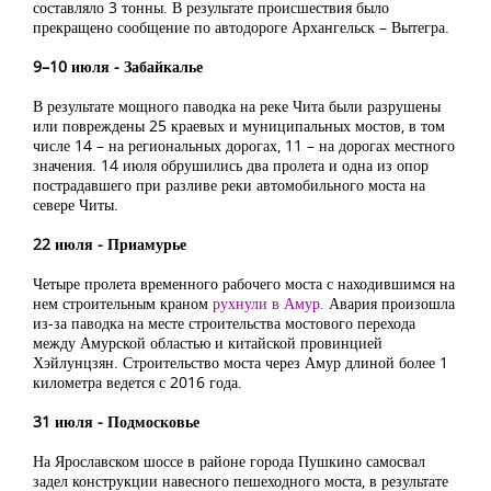
составляло 3 тонны. В результате происшествия было
прекращено сообщение по автодороге Архангельск – Вытегра.
9–10 июля ‒ Забайкалье
В результате мощного паводка на реке Чита были разрушены
или повреждены 25 краевых и муниципальных мостов, в том
числе 14 – на региональных дорогах, 11 – на дорогах местного
значения. 14 июля обрушились два пролета и одна из опор
пострадавшего при разливе реки автомобильного моста на
севере Читы.
22 июля ‒ Приамурье
Четыре пролета временного рабочего моста с находившимся на
нем строительным краном
рухнули в Амур.
Авария произошла
из-за паводка на месте строительства мостового перехода
между Амурской областью и китайской провинцией
Хэйлунцзян. Строительство моста через Амур длиной более 1
километра ведется с 2016 года.
31 июля ‒ Подмосковье
На Ярославском шоссе в районе города Пушкино самосвал
задел конструкции навесного пешеходного моста, в результате