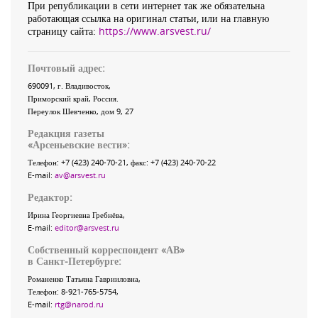
При републикации в сети интернет так же обязательна
работающая ссылка на оригинал статьи, или на главную
страницу сайта:
https://www.arsvest.ru/
Почтовый адрес:
690091
, г.
Владивосток
,
Приморский край
,
Россия
.
Переулок Шевченко
, дом 9, 27
Редакция газеты
«
Арсеньевские вести
»:
Телефон:
+7 (423) 240-70-21
, факс:
+7 (423) 240-70-22
E-mail:
av@arsvest.ru
Редактор:
Ирина Георгиевна Гребнёва,
E-mail:
editor@arsvest.ru
Собственный корреспондент «АВ»
в Санкт-Петербурге:
Романенко Татьяна Гаврииловна,
Телефон: 8-921-765-5754,
E-mail:
rtg@narod.ru