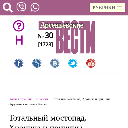
РУБРИКИ
30
№
H
[1723]
Главная страница
Новости
Тотальный мостопад. Хроника и причины
обрушения мостов в России
Тотальный мостопад.
Хроника и причины