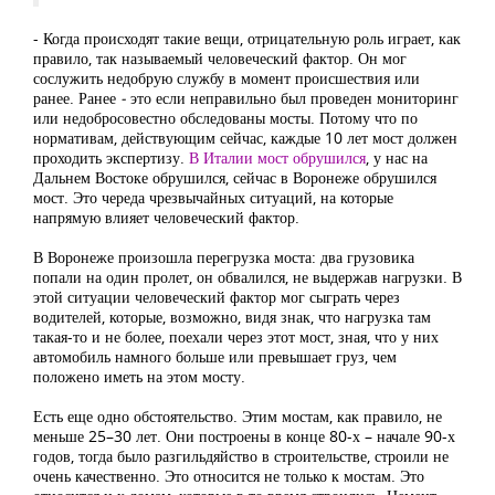
‒ Когда происходят такие вещи, отрицательную роль играет, как
правило, так называемый человеческий фактор. Он мог
сослужить недобрую службу в момент происшествия или
ранее. Ранее
‒
это если неправильно был проведен мониторинг
или недобросовестно обследованы мосты. Потому что по
нормативам, действующим сейчас, каждые 10 лет мост должен
проходить экспертизу.
В Италии мост обрушился
, у нас на
Дальнем Востоке обрушился, сейчас в Воронеже обрушился
мост. Это череда чрезвычайных ситуаций, на которые
напрямую влияет человеческий фактор.
В Воронеже произошла перегрузка моста: два грузовика
попали на один пролет, он обвалился, не выдержав нагрузки. В
этой ситуации человеческий фактор мог сыграть через
водителей, которые, возможно, видя знак, что нагрузка там
такая-то и не более, поехали через этот мост, зная, что у них
автомобиль намного больше или превышает груз, чем
положено иметь на этом мосту.
Есть еще одно обстоятельство. Этим мостам, как правило, не
меньше 25–30 лет. Они построены в конце 80-х – начале 90-х
годов, тогда было разгильдяйство в строительстве, строили не
очень качественно. Это относится не только к мостам. Это