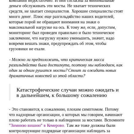
компаний недостаточно. И они согласны за минимальные
деньги обслуживать эти мосты. Не хватает технических
средств, не хватает специалистов. Хорошие специалисты стоят
много денег. Плюс еще разгильдяйство наших водителей,
которые порой не обращают внимания на знаки о
максимальной нагрузке на ось. К тому же, если, допустим,
мониторинг был проведен правильно и было техническое
заключение, что нагрузку нужно уменьшить, значит, надо
вовремя вешать знаки, предупреждать об этом, чтобы
грузовики не ехали.
‒ Можно ли предположить, что критическая масса
разгильдяйства была достигнута, поэтому мы наблюдаем, как
один за одним рушатся мосты? Стоит ли ожидать новых
драматичных новостей из этой области?
Катастрофические случаи можно ожидать и
в дальнейшем, к большому сожалению
‒ Это становится, к сожалению, плохим симптомом. Потому
что надзорные организации, о которых мы говорим, начинают
плохо работать не только в наблюдении за мостами. Вспомните
"Зимнюю вишню" в Кемерово.
Там же тоже должны были
контролирующие подрядные организации наблюдать за