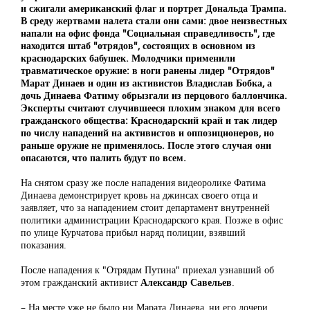
и сжигали американский флаг и портрет Дональда Трампа.
В среду жертвами налета стали они сами: двое неизвестных
напали на офис фонда "Социальная справедливость", где
находится штаб "отрядов", состоящих в основном из
краснодарских бабушек. Молодчики применили
травматическое оружие: в ноги ранены лидер "Отрядов"
Марат Динаев и один из активистов Владислав Бобка, а
дочь Динаева Фатиму обрызгали из перцового баллончика.
Эксперты считают случившееся плохим знаком для всего
гражданского общества: Краснодарский край и так лидер
по числу нападений на активистов и оппозиционеров, но
раньше оружие не применялось. После этого случая они
опасаются, что палить будут по всем.
На снятом сразу же после нападения видеоролике Фатима
Динаева демонстрирует кровь на джинсах своего отца и
заявляет, что за нападением стоит департамент внутренней
политики администрации Краснодарского края. Позже в офис
по улице Курчатова прибыл наряд полиции, взявший
показания.
После нападения к "Отрядам Путина" приехал узнавший об
этом гражданский активист
Александр Савельев
.
– На месте уже не было ни Марата Динаева, ни его дочери