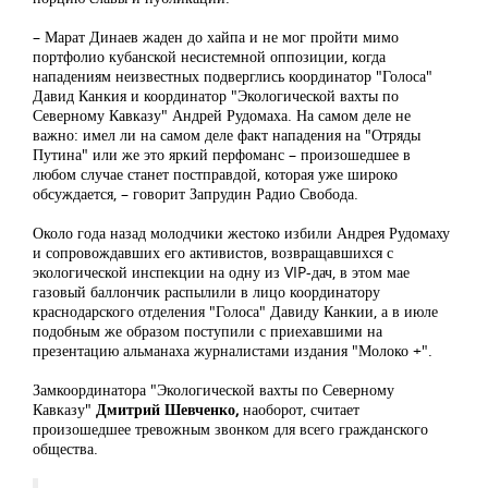
– Марат Динаев жаден до хайпа и не мог пройти мимо
портфолио кубанской несистемной оппозиции, когда
нападениям неизвестных подверглись координатор "Голоса"
Давид Канкия и координатор "Экологической вахты по
Северному Кавказу" Андрей Рудомаха. На самом деле не
важно: имел ли на самом деле факт нападения на "Отряды
Путина" или же это яркий перфоманс – произошедшее в
любом случае станет постправдой, которая уже широко
обсуждается, – говорит Запрудин Радио Свобода.
Около года назад молодчики жестоко избили Андрея Рудомаху
и сопровождавших его активистов, возвращавшихся с
экологической инспекции на одну из VIP-дач, в этом мае
газовый баллончик распылили в лицо координатору
краснодарского отделения "Голоса" Давиду Канкии, а в июле
подобным же образом поступили с приехавшими на
презентацию альманаха журналистами издания "Молоко +".
Замкоординатора "Экологической вахты по Северному
Кавказу"
Дмитрий Шевченко,
наоборот, считает
произошедшее тревожным звонком для всего гражданского
общества.