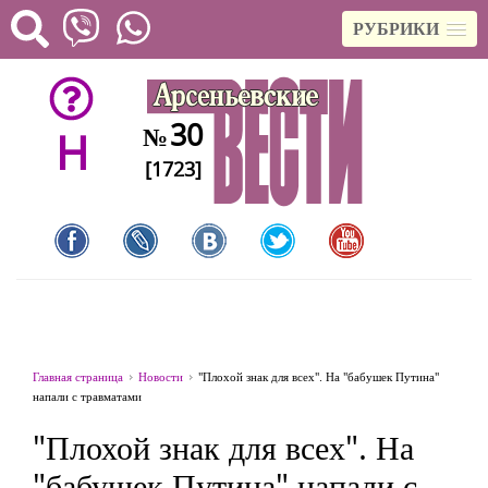
РУБРИКИ
30
№
H
[1723]
Главная страница
Новости
"Плохой знак для всех". На "бабушек Путина"
напали с травматами
"Плохой знак для всех". На
"бабушек Путина" напали с