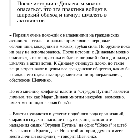
После истории с Динаевым можно
опасаться, что эта практика войдет в
широкий обиход и начнут шмалять в
активистов
– Поразил очень похожий с нападениями на гражданских
активистов стиль – и раньше применялись перцовые
баллончики, молодчики в масках, грубая сила. Но оружие пока
ни разу не использовалось. После истории с Динаевым можно
опасаться, что эта практика войдет в широкий обиход и начнут
шмалять в активистов. К Динаеву отношусь плохо, но такие
вещи затрагивают в целом все гражданское общество, каких бы
взглядов его отдельные представители ни придерживались, –
обеспокоен Шевченко.
По его мнению, конфликт власти и "Отрядов Путина" является
личным, так как Марат Динаев многим неудобен, возможно,
имеет место подковерная борьба.
– Власти нуждаются в услугах подобного рода организаций,
стараются спускать насилие на аутсорсинг, вспомните
нападения самих "Отрядов Путина" на офис "Яблока" и штаб
Навального в Краснодаре. Но в этой истории, думаю, имеет
место личный конфликт, – говорит Шевченко.