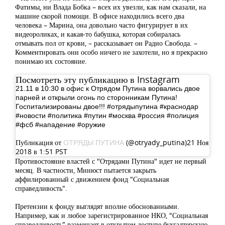
Фатимы, ни Влада Бобка – всех их увезли, как нам сказали, на
машине скорой помощи. В офисе находились всего два
человека – Марина, она довольно часто фигурирует в их
видеороликах, и какая-то бабушка, которая собиралась
отмывать пол от крови, – рассказывает он Радио Свобода. –
Комментировать они особо ничего не захотели, но я прекрасно
понимаю их состояние.
Посмотреть эту публикацию в Instagram
21.11 в 10:30 в офис к Отрядом Путина ворвались двое
парней и открыли огонь по сторонникам Путина!
Госпитализированы двое!!! #отрядыпутина #краснодар
#новости #политика #путин #москва #россия #полиция
#фсб #нападение #оружие
Публикация от
(@otryady_putina)21 Ноя
ОТРЯДЫ ПУТИНА
2018 в 1:51 PST
Противостояние властей с "Отрядами Путина" идет не первый
месяц. В частности, Минюст пытается закрыть
аффилированный с движением фонд "Социальная
справедливость".
Претензии к фонду выглядят вполне обоснованными.
Например, как и любое зарегистрированное НКО, "Социальная
справедливость" размещает в открытом доступе бухгалтерскую