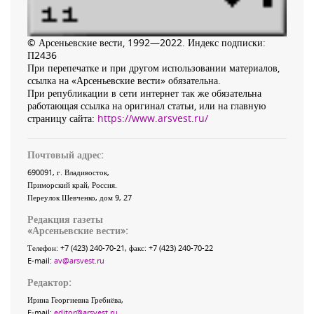
© Арсеньевские вести, 1992—2022. Индекс подписки:
П2436
При перепечатке и при другом использовании материалов,
ссылка на «Арсеньевские вести» обязательна.
При републикации в сети интернет так же обязательна
работающая ссылка на оригинал статьи, или на главную
страницу сайта:
https://www.arsvest.ru/
Почтовый адрес:
690091
, г.
Владивосток
,
Приморский край
,
Россия
.
Переулок Шевченко
, дом 9, 27
Редакция газеты
«
Арсеньевские вести
»:
Телефон:
+7 (423) 240-70-21
, факс:
+7 (423) 240-70-22
E-mail:
av@arsvest.ru
Редактор:
Ирина Георгиевна Гребнёва,
E-mail:
editor@arsvest.ru