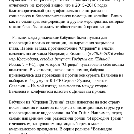
отчетность, из которой видно, что в 2015–2016 годах
благотворительный фонд официально не потратил на
социальную и благотворительную помощь ни копейки. Равно
как на семинары, конференции и другие мероприятия, которые
можно было бы ожидать от общественной организации.
– Раньше, когда динаевские бабушки были нужны для
провокаций против оппозиции, на нарушения закрывали
глаза. На мой взгляд, противостояние "Отрядов" и власти
началось после ухода Владимира Евланова (
в 2005–2016 годах
мэр Краснодара, сегодня депутат Госдумы от "Единой
России". – РС
), при котором "Отряды" чувствовали себя весьма
вольготно. В частности, насколько я помню, бабушки
привлекались для провокаций против конкурента Евланова на
выборах в Госдуму от КПРФ Сергея Обухова, – считает
Савельев. – На мой взгляд, взаимосвязь между уходом
Евланова и конфликтом властей с Динаевым прямая.
Бабушки из "Отрядов Путина" стали известны на всю страну
после пикетов и налетов на офисы оппозиционных структур и
провокационные видеоролики на YouTube. Например, перед
самым нападением они разместили ролик "Я крокодил Трамп"
с человеком, танцующим под модный трек в маске
американского президента. В серии роликов "Возмездие