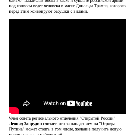
близко" Владислав Бобка в каске и бушлате российской армии
под конвоем ведет человека в маске Дональда Трампа, которого
перед этим конвоируют бабушки с вилами.
Член совета регионального отделения "Открытой России"
Леонид Запрудин
считает, что за нападением на "Отряды
Путина" может стоять, в том числе, желание получить новую
порцию славы и публикаций.