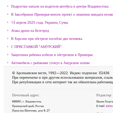
Подростки напали на водителя автобуса в центре Владивостока
В Заксобрание Приморья внесен проект о лишении мандата неза
13 апреля 2025 года, Украина, Сумы.
Атака дрона на Белгород
В Херсоне при обстреле погибли два человека
С ПРИСТАВКОЙ "АМУРСКИЙ"
Защитника ребенка избили и обстреляли в Приморье
Автомобиль с рыбаками утонул в Амурском заливе
© Арсеньевские вести, 1992—2022. Индекс подписки: П2436
При перепечатке и при другом использовании материалов, ссылка
При републикации в сети интернет так же обязательна работающа
Почтовый адрес:
Редактор:
690091
, г.
Владивосток
,
Ирина Георги
Приморский край
,
Россия
.
E-mail:
edito
Переулок Шевченко
, дом 9, 27