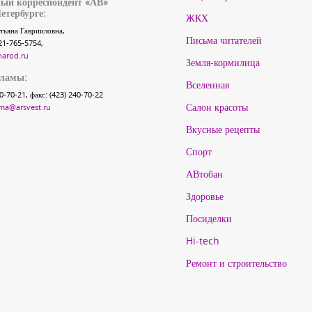
ый корреспондент «АВ»
етербурге:
ЖКХ
тьяна Гаврииловна,
Письма читателей
21-765-5754,
narod.ru
Земля-кормилица
кламы:
Вселенная
40-70-21, факс: (423) 240-70-22
Салон красоты
ma@arsvest.ru
Вкусные рецепты
Спорт
АВтобан
Здоровье
Посиделки
Hi-tech
Ремонт и строительство