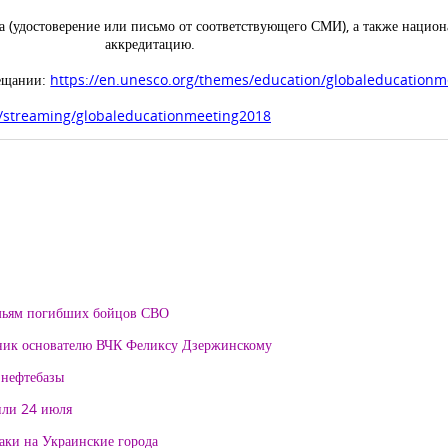
 (удостоверение или письмо от соответствующего СМИ), а также национа
аккредитацию.
вещании:
https://en.unesco.org/themes/education/globaleducation
m/streaming/globaleducationmeeting2018
мьям погибших бойцов СВО
тник основателю ВЧК Феликсу Дзержинскому
 нефтебазы
или 24 июля
таки на Украинские города