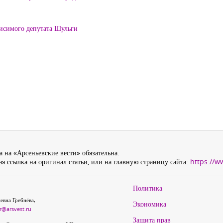
висимого депутата Шульги
 на «Арсеньевские вести» обязательна.
я ссылка на оригинал статьи, или на главную страницу сайта:
https://w
Политика
евна Гребнёва,
Экономика
r@arsvest.ru
Защита прав