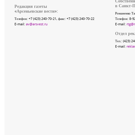
Собственн
в Санкт-П
Редакция газеты
«
Арсеньевские вести
»:
Романенко Та
Телефон:
+7 (423) 240-70-21
, факс:
+7 (423) 240-70-22
Телефон: 8-9
E-mail:
av@arsvest.ru
E-mail:
rtg@
Отдел ре
Тел.: (423) 2
E-mail:
rekla