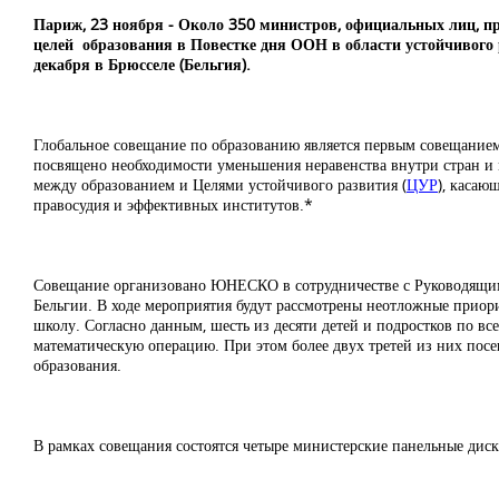
Париж, 23 ноября - Около 350 министров, официальных лиц, пре
целей образования в Повестке дня ООН в области устойчивого р
декабря в Брюсселе (Бельгия).
Глобальное совещание по образованию является первым совещанием
посвящено необходимости уменьшения неравенства внутри стран и м
между образованием и Целями устойчивого развития (
ЦУР
), касаю
правосудия и эффективных институтов.
*
Совещание организовано ЮНЕСКО в сотрудничестве с Руководящим 
Бельгии. В ходе мероприятия будут рассмотрены неотложные приор
школу. Согласно данным
,
шесть из десяти детей и подростков по в
математическую операцию. При этом более двух третей из них посе
образования.
В рамках совещания состоятся четыре министерские панельные диск