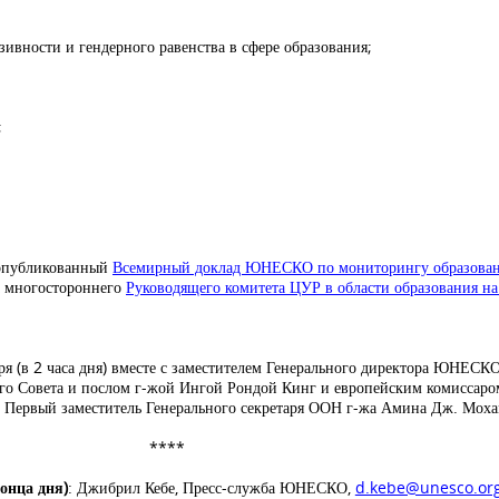
ивности и гендерного равенства в сфере образования;
;
 опубликованный
Всемирный доклад ЮНЕСКО по мониторингу образовани
та многостороннего
Руководящего комитета ЦУР в области образования на
я (в 2 часа дня) вместе с заместителем Генерального директора ЮНЕСК
о Совета и послом г-жой Ингой Рондой Кинг и европейским комиссаром
 Первый заместитель Генерального секретаря ООН г-жа Амина Дж. Моха
****
конца дня)
: Джибрил Кебе, Пресс-служба ЮНЕСКО,
d.kebe@unesco.or