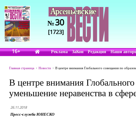
30
№
[1723]
16+
Реклама
ЗаКон
Редакция
Наши автор
Главная страница
Новости
В центре внимания Глобального совещания по образо
В центре внимания Глобального
уменьшение неравенства в сфер
26.11.2018
Пресс-служба ЮНЕСКО