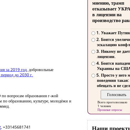
мнению, трамп
отказывает УКР
в лицензии на
производство рак
1. Уважает Путин
2. Боится увелич
эскалацию конфл
3. Никому не дает
лицензии.
4. Боится нападе
Украины на СШ
я за 2019 год
, добровольные
 период до 2030 г.
5. Просто у него 
поведения такая:
обещать и не сдел
О по вопросам образования г-жой
 по образованию, культуре, молодёжи и
Всего проголосовало
ммед.
1 человек
Прошлые опросы
g
, +33145681741
Наши проект