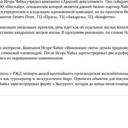
ра Игорь Чайка учредил компанию «Архплей девелопмент». Она собираетс
ООО «Инспайр», основателем которой является давний бизнес-партнер Ча
я учредителем и владельцем одноименной компании, но на проспекте Вер
ментов Seven Floor, ТЦ «Прага», ТЦ «Акварель», ТЦ «Конфетти».
ализации нескольких проектов, речь идет как об отдельных жилых компле
ллиона квадратных метров жилья. В программе реновации, по словам Чай
с-интересов. Компания Игоря Чайки «Инновации света» делала предно
 сочинской олимпиадой. После Игорь Чайка зарегистрировал две агрофир
плекса по выращиванию шампиньонов.
купила у РЖД четверть акций крупнейшего производителя железобетонны
ть как туроператор и экскурсионное бюро. Одним из объектов для покупк
айка зарегистрировал фирму «Экогрупп», которая до конца июля планир