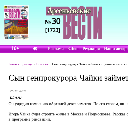
30
№
[1723]
16+
Реклама
ЗаКон
Редакция
Наши автор
Главная страница
Новости
Сын генпрокурора Чайки займется строительством жил
Сын генпрокурора Чайки займет
26.11.2018
bfm.ru
Он учредил компанию «Архплей девелопмент». По его словам, он н
Игорь Чайка будет строить жилье в Москве и Подмосковье. Рассказ 
в программе реновации.