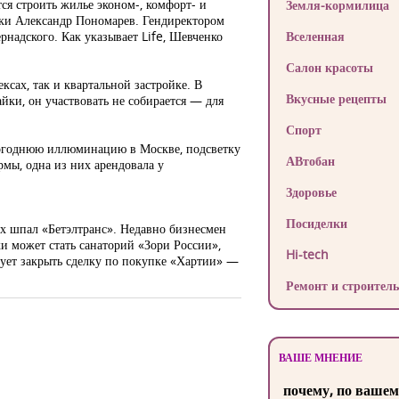
я строить жилье эконом-, комфорт- и
Земля-кормилица
йки Александр Пономарев. Гендиректором
надского. Как указывает Life, Шевченко
Вселенная
Салон красоты
ксах, так и квартальной застройке. В
Вкусные рецепты
ки, он участвовать не собирается — для
Спорт
вогоднюю иллюминацию в Москве, подсветку
АВтобан
мы, одна из них арендовала у
Здоровье
Посиделки
х шпал «Бетэлтранс». Недавно бизнесмен
и может стать санаторий «Зори России»,
Hi-tech
ует закрыть сделку по покупке «Хартии» —
Ремонт и строитель
ВАШЕ МНЕНИЕ
почему, по вашем