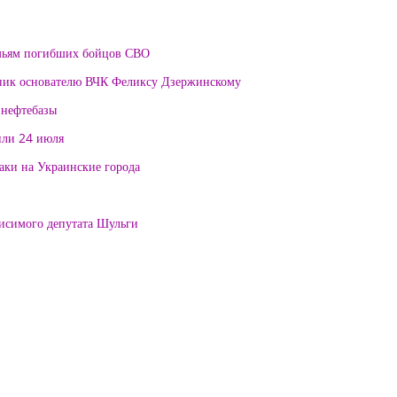
мьям погибших бойцов СВО
тник основателю ВЧК Феликсу Дзержинскому
 нефтебазы
или 24 июля
таки на Украинские города
висимого депутата Шульги