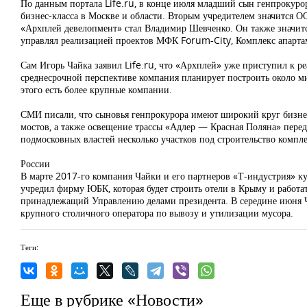
По данным портала Life.ru, в конце июля младший сын генпрокуро
бизнес-класса в Москве и области. Вторым учредителем значится 
«Архплей девелопмент» стал Владимир Шевченко. Он также значитс
управлял реализацией проектов МФК Forum-City, Комплекс апарта
Сам Игорь Чайка заявил Life.ru, что «Архплей» уже приступил к ре
среднесрочной перспективе компания планирует построить около ми
этого есть более крупные компании.
СМИ писали, что сыновья генпрокурора имеют широкий круг бизне
мостов, а также освещение трассы «Адлер — Красная Поляна» перед
подмосковных властей несколько участков под строительство ком
России
В марте 2017-го компания Чайки и его партнеров «Т-индустрия» 
учредил фирму ЮБК, которая будет строить отели в Крыму и работа
принадлежащий Управлению делами президента. В середине июня Ч
крупного столичного оператора по вывозу и утилизации мусора.
Теги:
Еще в рубрике «Новости»