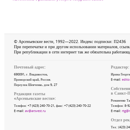
© Арсеньевские вести, 1992—2022. Индекс подписки: П2436
При перепечатке и при другом использовании материалов, ссылка
При републикации в сети интернет так же обязательна работающа
Почтовый адрес:
Редактор:
690091
, г.
Владивосток
,
Ирина Георги
Приморский край
,
Россия
.
E-mail:
edito
Переулок Шевченко
, дом 9, 27
Собственн
в Санкт-П
Редакция газеты
«
Арсеньевские вести
»:
Романенко Та
Телефон:
+7 (423) 240-70-21
, факс:
+7 (423) 240-70-22
Телефон: 8-9
E-mail:
av@arsvest.ru
E-mail:
rtg@
Отдел ре
Тел.: (423) 2