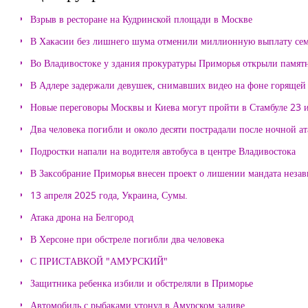
Взрыв в ресторане на Кудринской площади в Москве
В Хакасии без лишнего шума отменили миллионную выплату се
Во Владивостоке у здания прокуратуры Приморья открыли памя
В Адлере задержали девушек, снимавших видео на фоне горящей
Новые переговоры Москвы и Киева могут пройти в Стамбуле 23 
Два человека погибли и около десяти пострадали после ночной а
Подростки напали на водителя автобуса в центре Владивостока
В Заксобрание Приморья внесен проект о лишении мандата неза
13 апреля 2025 года, Украина, Сумы.
Атака дрона на Белгород
В Херсоне при обстреле погибли два человека
С ПРИСТАВКОЙ "АМУРСКИЙ"
Защитника ребенка избили и обстреляли в Приморье
Автомобиль с рыбаками утонул в Амурском заливе