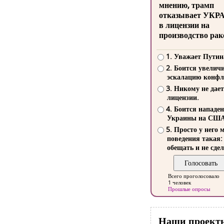
мнению, трамп
отказывает УКР
в лицензии на
производство рак
1. Уважает Путин
2. Боится увелич
эскалацию конфл
3. Никому не дает
лицензии.
4. Боится нападе
Украины на СШ
5. Просто у него 
поведения такая:
обещать и не сдел
Всего проголосовало
1 человек
Прошлые опросы
Наши проект