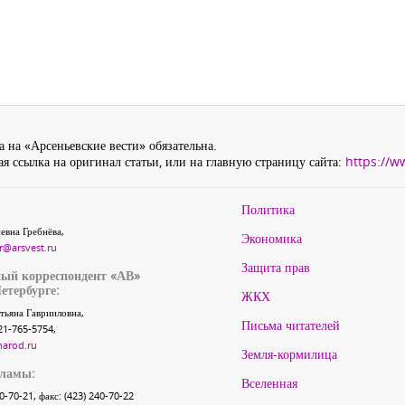
 на «Арсеньевские вести» обязательна.
я ссылка на оригинал статьи, или на главную страницу сайта:
https://w
Политика
евна Гребнёва,
Экономика
r@arsvest.ru
Защита прав
ый корреспондент «АВ»
етербурге:
ЖКХ
тьяна Гаврииловна,
Письма читателей
21-765-5754,
narod.ru
Земля-кормилица
кламы:
Вселенная
40-70-21, факс: (423) 240-70-22