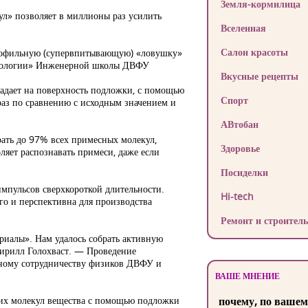
Земля-кормилица
ул» позволяет в миллионы раз усилить
Вселенная
Салон красоты
идрофильную (супервпитывающую) «ловушку»
ехнологии» Инженерной школы ДВФУ
Вкусные рецепты
падает на поверхность подложки, с помощью
Спорт
раз по сравнению с исходным значением и
АВтобан
ать до 97% всех примесных молекул,
Здоровье
ляет распознавать примеси, даже если
Посиделки
мпульсов сверхкороткой длительности.
Hi-tech
ого и перспективна для производства
Ремонт и строитель
риалы». Нам удалось собрать активную
Кирилл Голохваст. — Проведение
есному сотрудничеству физиков ДВФУ и
ВАШЕ МНЕНИЕ
ших молекул вещества с помощью подложки
почему, по вашем