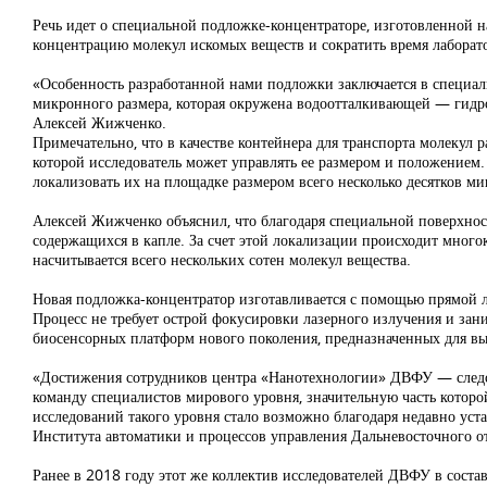
Речь идет о специальной подложке-концентраторе, изготовленной н
концентрацию молекул искомых веществ и сократить время лаборато
«Особенность разработанной нами подложки заключается в специа
микронного размера, которая окружена водоотталкивающей — ги
Алексей Жижченко.
Примечательно, что в качестве контейнера для транспорта молекул
которой исследователь может управлять ее размером и положением
локализовать их на площадке размером всего несколько десятков ми
Алексей Жижченко объяснил, что благодаря специальной поверхнос
содержащихся в капле. За счет этой локализации происходит многок
насчитывается всего нескольких сотен молекул вещества.
Новая подложка-концентратор изготавливается с помощью прямой л
Процесс не требует острой фокусировки лазерного излучения и зани
биосенсорных платформ нового поколения, предназначенных для вы
«Достижения сотрудников центра «Нанотехнологии» ДВФУ — следст
команду специалистов мирового уровня, значительную часть котор
исследований такого уровня стало возможно благодаря недавно ус
Института автоматики и процессов управления Дальневосточного о
Ранее в 2018 году этот же коллектив исследователей ДВФУ в сос