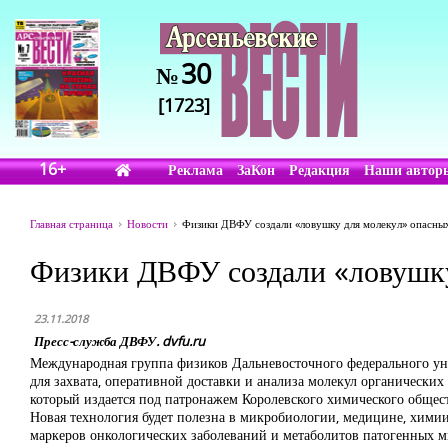
30
№
[1723]
16+
Реклама
ЗаКон
Редакция
Наши автор
Главная страница
Новости
Физики ДВФУ создали «ловушку для молекул» опасны
Физики ДВФУ создали «ловушку
23.11.2018
Пресс-служба ДВФУ. dvfu.ru
Международная группа физиков Дальневосточного федерального уни
для захвата, оперативной доставки и анализа молекул органически
который издается под патронажем Королевского химического общес
Новая технология будет полезна в микробиологии, медицине, химии
маркеров онкологических заболеваний и метаболитов патогенных 