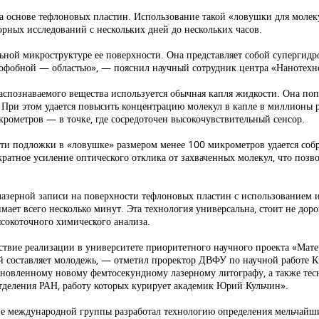
а основе тефлоновых пластин. Использование такой «ловушки для молек
рных исследований с нескольких дней до нескольких часов.
льной микроструктуре ее поверхности. Она представляет собой суперг
дрофобной — областью», — пояснил научный сотрудник центра «Нанот
 распознаваемого вещества используется обычная капля жидкости. Она по
. При этом удается повысить концентрацию молекул в капле в миллионы 
крометров — в точке, где сосредоточен высокочувствительный сенсор.
ти подложки в «ловушке» размером менее 100 микрометров удается собр
ратное усиление оптического отклика от захваченных молекул, что позво
азерной записи на поверхности тефлоновых пластин с использованием и
мает всего несколько минут. Эта технология универсальна, стоит не дор
сокоточного химического анализа.
вие реализации в университете приоритетного научного проекта «Мате
ой составляет молодежь, — отметил проректор ДВФУ по научной работе 
тановленному новому фемтосекундному лазерному литографу, а также т
тделения РАН, работу которых курирует академик Юрий Кульчин».
таве международной группы разработал технологию определения мельчай