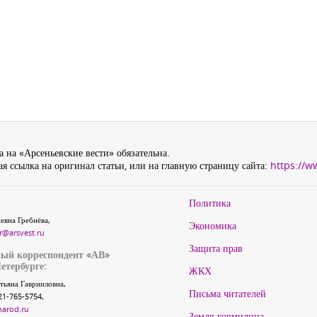
 на «Арсеньевские вести» обязательна.
я ссылка на оригинал статьи, или на главную страницу сайта:
https://w
Политика
евна Гребнёва,
Экономика
r@arsvest.ru
Защита прав
ый корреспондент «АВ»
етербурге:
ЖКХ
тьяна Гаврииловна,
Письма читателей
21-765-5754,
narod.ru
Земля-кормилица