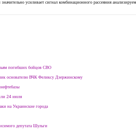
 значительно усиливает сигнал комбинационного рассеяния анализируем
мьям погибших бойцов СВО
тник основателю ВЧК Феликсу Дзержинскому
 нефтебазы
или 24 июля
таки на Украинские города
висимого депутата Шульги