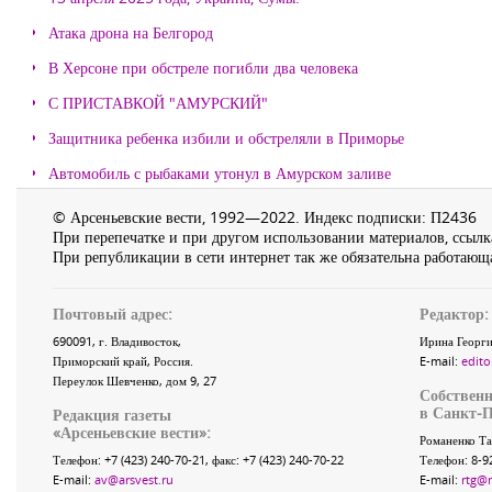
Атака дрона на Белгород
В Херсоне при обстреле погибли два человека
С ПРИСТАВКОЙ "АМУРСКИЙ"
Защитника ребенка избили и обстреляли в Приморье
Автомобиль с рыбаками утонул в Амурском заливе
© Арсеньевские вести, 1992—2022. Индекс подписки: П2436
При перепечатке и при другом использовании материалов, ссылка
При републикации в сети интернет так же обязательна работающа
Почтовый адрес:
Редактор:
690091
, г.
Владивосток
,
Ирина Георги
Приморский край
,
Россия
.
E-mail:
edito
Переулок Шевченко
, дом 9, 27
Собственн
в Санкт-П
Редакция газеты
«
Арсеньевские вести
»:
Романенко Та
Телефон:
+7 (423) 240-70-21
, факс:
+7 (423) 240-70-22
Телефон: 8-9
E-mail:
av@arsvest.ru
E-mail:
rtg@