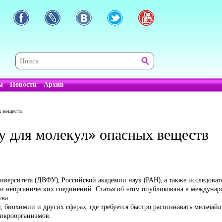
ы
Новости
Архив
х веществ
 для молекул» опасных веществ
верситета (ДВФУ), Российской академии наук (РАН), а также исследоват
х и неорганических соединений. Статья об этом опубликована в междун
тва.
, биохимии и других сферах, где требуется быстро распознавать мельчай
микроорганизмов.