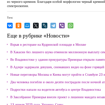
из черного кремния. Благодаря особой морфологии черный кремний
спектроскопии.
Теги:
Еще в рубрике «Новости»
Взрыв в ресторане на Кудринской площади в Москве
В Хакасии без лишнего шума отменили миллионную выплату се
Во Владивостоке у здания прокуратуры Приморья открыли памя
В Адлере задержали девушек, снимавших видео на фоне горящей
Новые переговоры Москвы и Киева могут пройти в Стамбуле 23 
Два человека погибли и около десяти пострадали после ночной а
Подростки напали на водителя автобуса в центре Владивостока
В Заксобрание Приморья внесен проект о лишении мандата неза
13 апреля 2025 года, Украина, Сумы.