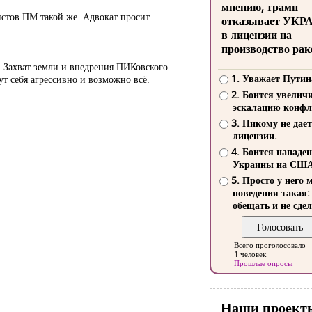
мнению, трамп
истов ПМ такой же. Адвокат просит
отказывает УКР
в лицензии на
производство рак
. Захват земли и внедрения ПИКовского
1. Уважает Путин
ут себя агрессивно и возможно всё.
2. Боится увелич
эскалацию конфл
3. Никому не дает
лицензии.
4. Боится нападе
Украины на СШ
5. Просто у него 
поведения такая:
обещать и не сдел
Всего проголосовало
1 человек
Прошлые опросы
Наши проект