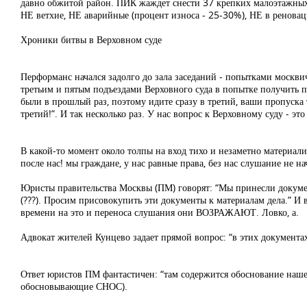
давно обжитой район. ПИК жаждет снести 37 крепких малоэтажных
НЕ ветхие, НЕ аварийные (процент износа - 25-30%), НЕ в реновац
Хроники битвы в Верховном суде
Перформанс начался задолго до зала заседаний - попытками москви
третьим и пятым подъездами Верховного суда в попытке получить п
были в прошлый раз, поэтому идите сразу в третий, ваши пропуска т
третий!”. И так несколько раз. У нас вопрос к Верховному суду - э
В какой-то момент около толпы на вход тихо и незаметно материали
после нас! мы граждане, у нас равные права, без нас слушание не н
Юристы правительства Москвы (ПМ) говорят: “Мы принесли документ
(???). Просим присовокупить эти документы к материалам дела.” И 
времени на это и переноса слушания они ВОЗРАЖАЮТ. Ловко, а.
Адвокат жителей Кунцево задает прямой вопрос: “в этих документа
Ответ юристов ПМ фантастичен: “там содержится обоснование наше
обосновывающие СНОС).