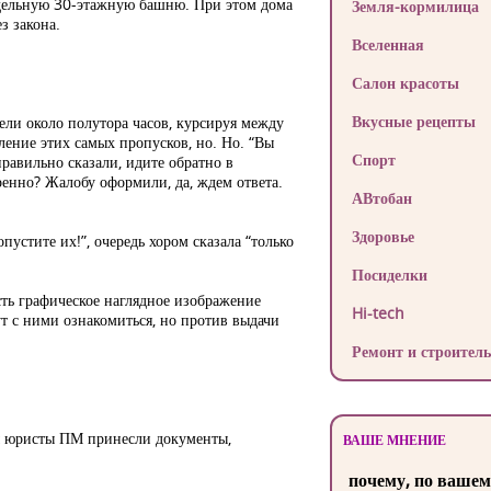
одельную 30-этажную башню. При этом дома
Земля-кормилица
з закона.
Вселенная
Салон красоты
Вкусные рецепты
ели около полутора часов, курсируя между
ение этих самых пропусков, но. Но. “Вы
Спорт
правильно сказали, идите обратно в
еренно? Жалобу оформили, да, ждем ответа.
АВтобан
Здоровье
устите их!”, очередь хором сказала “только
Посиделки
сть графическое наглядное изображение
Hi-tech
ут с ними ознакомиться, но против выдачи
Ремонт и строитель
бы юристы ПМ принесли документы,
ВАШЕ МНЕНИЕ
почему, по вашем