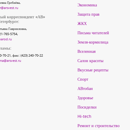
евна Гребнёва,
Экономика
r@arsvest.ru
Защита прав
ый корреспондент «АВ»
етербурге:
ЖКХ
тьяна Гаврииловна,
Письма читателей
21-765-5754,
narod.ru
Земля-кормилица
кламы:
Вселенная
40-70-21, факс: (423) 240-70-22
Салон красоты
ma@arsvest.ru
Вкусные рецепты
Спорт
АВтобан
Здоровье
Посиделки
Hi-tech
Ремонт и строительство