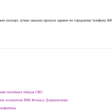
ужен паспорт, лучше заказать пропуск заранее по городскому телефону 8
мьям погибших бойцов СВО
тник основателю ВЧК Феликсу Дзержинскому
 нефтебазы