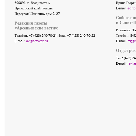
690091
, г.
Владивосток
,
Ирина Георги
Приморский край
,
Россия
.
E-mail:
edito
Переулок Шевченко
, дом 9, 27
Собственн
в Санкт-П
Редакция газеты
«
Арсеньевские вести
»:
Романенко Та
Телефон:
+7 (423) 240-70-21
, факс:
+7 (423) 240-70-22
Телефон: 8-9
E-mail:
av@arsvest.ru
E-mail:
rtg@
Отдел ре
Тел.: (423) 2
E-mail:
rekla