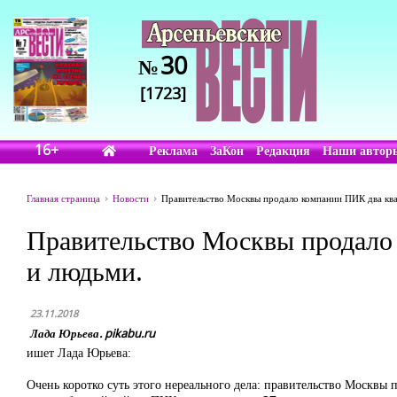
30
№
[1723]
16+
Реклама
ЗаКон
Редакция
Наши автор
Главная страница
Новости
Правительство Москвы продало компании ПИК два ква
Правительство Москвы продало 
и людьми.
23.11.2018
Лада Юрьева. pikabu.ru
ишет Лада Юрьева:
Очень коротко суть этого нереального дела: правительство Москвы