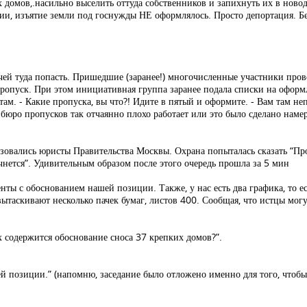
 домов,.насильно выселить оттуда собственников и запихнуть их в нов
ии, изъятие земли под госнужды НЕ оформлялось. Просто депортация. Бе
чей туда попасть. Пришедшие (заранее!) многочисленные участники пров
ропуск. При этом инициативная группа заранее подала списки на оформл
ам. - Какие пропуска, вы что?! Идите в пятый и оформите. - Вам там не
то бюро пропусков так отчаянно плохо работает или это было сделано нам
зовались юристы Правительства Москвы. Охрана попыталась сказать “Проп
ачнется”. Удивительным образом после этого очередь прошла за 5 мин
ы с обоснованием нашей позиции. Также, у нас есть два графика, то е
вытаскивают несколько пачек бумаг, листов 400. Сообщая, что истцы мог
х содержится обоснование сноса 37 крепких домов?”.
й позиции.” (напомню, заседание было отложено именно для того, что