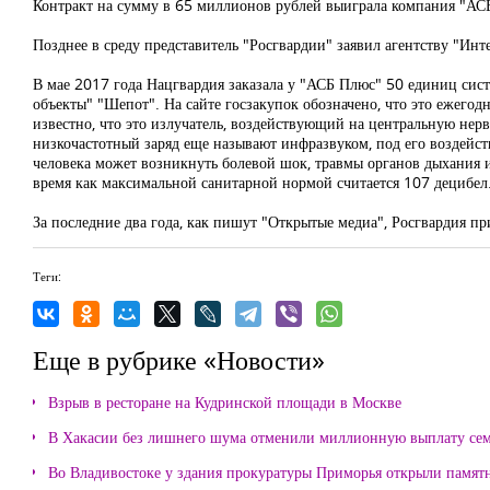
Контракт на сумму в 65 миллионов рублей выиграла компания "АСБ
Позднее в среду представитель "Росгвардии" заявил агентству "Ин
В мае 2017 года Нацгвардия заказала у "АСБ Плюс" 50 единиц сист
объекты" "Шепот". На сайте госзакупок обозначено, что это ежего
известно, что это излучатель, воздействующий на центральную нер
низкочастотный заряд еще называют инфразвуком, под его воздействи
человека может возникнуть болевой шок, травмы органов дыхания и 
время как максимальной санитарной нормой считается 107 децибел
За последние два года, как пишут "Открытые медиа", Росгвардия 
Теги:
Еще в рубрике «Новости»
Взрыв в ресторане на Кудринской площади в Москве
В Хакасии без лишнего шума отменили миллионную выплату се
Во Владивостоке у здания прокуратуры Приморья открыли памя