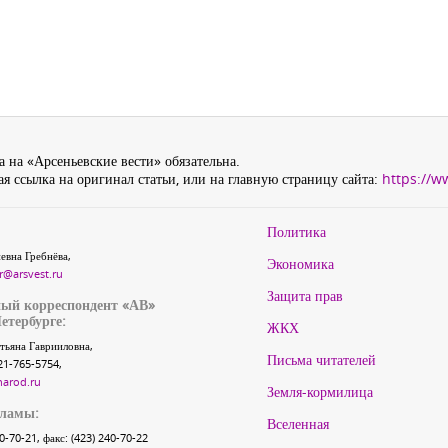
 на «Арсеньевские вести» обязательна.
я ссылка на оригинал статьи, или на главную страницу сайта:
https://w
Политика
евна Гребнёва,
Экономика
r@arsvest.ru
Защита прав
ый корреспондент «АВ»
етербурге:
ЖКХ
тьяна Гаврииловна,
Письма читателей
21-765-5754,
narod.ru
Земля-кормилица
кламы:
Вселенная
40-70-21, факс: (423) 240-70-22