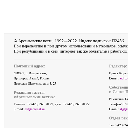
© Арсеньевские вести, 1992—2022. Индекс подписки: П2436
При перепечатке и при другом использовании материалов, ссылка
При републикации в сети интернет так же обязательна работающа
Почтовый адрес:
Редактор:
690091
, г.
Владивосток
,
Ирина Георги
Приморский край
,
Россия
.
E-mail:
edito
Переулок Шевченко
, дом 9, 27
Собственн
в Санкт-П
Редакция газеты
«
Арсеньевские вести
»:
Романенко Та
Телефон:
+7 (423) 240-70-21
, факс:
+7 (423) 240-70-22
Телефон: 8-9
E-mail:
av@arsvest.ru
E-mail:
rtg@
Отдел ре
Тел.: (423) 2