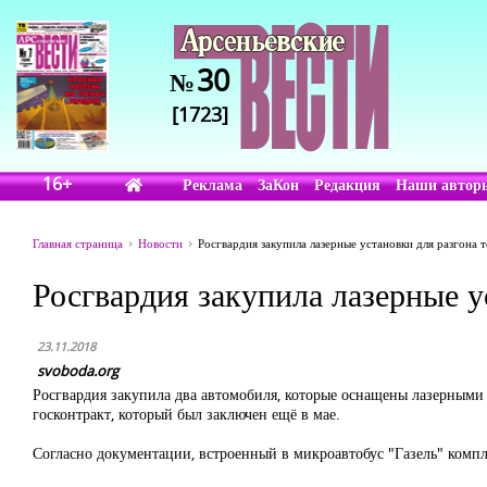
30
№
[1723]
16+
Реклама
ЗаКон
Редакция
Наши автор
Главная страница
Новости
Росгвардия закупила лазерные установки для разгона 
Росгвардия закупила лазерные у
23.11.2018
svoboda.org
Росгвардия закупила два автомобиля, которые оснащены лазерными
госконтракт, который был заключен ещё в мае.
Согласно документации, встроенный в микроавтобус "Газель" компле