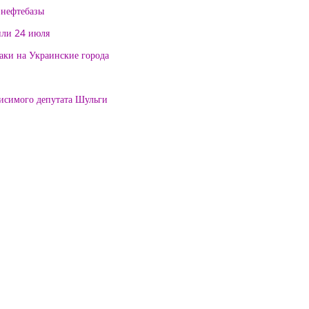
 нефтебазы
или 24 июля
таки на Украинские города
висимого депутата Шульги