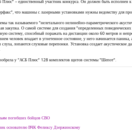
 Плюс" – единственный участник конкурса. Он должен быть исполнен к 
терфакс", что машины с лазерными установками нужны ведомству для пр
емы так называемого "нелетального нелинейно-параметрического акусти
дная закупка. О самой системе для создания "определенных поведенчески
вную систему, способный поражать на дистанции около 60 метров и непр
ем человек впадает в угнетенное состояние, у него начинается паника, а
слуха, лопаются слуховые перепонки. Установка создает акустическое да
.
приобрела у "АСБ Плюс" 128 комплектов щитов системы "Шепот".
мьям погибших бойцов СВО
тник основателю ВЧК Феликсу Дзержинскому