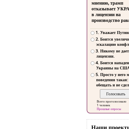
мнению, трамп
отказывает УКР
в лицензии на
производство рак
1. Уважает Путин
2. Боится увелич
эскалацию конфл
3. Никому не дает
лицензии.
4. Боится нападе
Украины на СШ
5. Просто у него 
поведения такая:
обещать и не сдел
Всего проголосовало
1 человек
Прошлые опросы
Наши проект