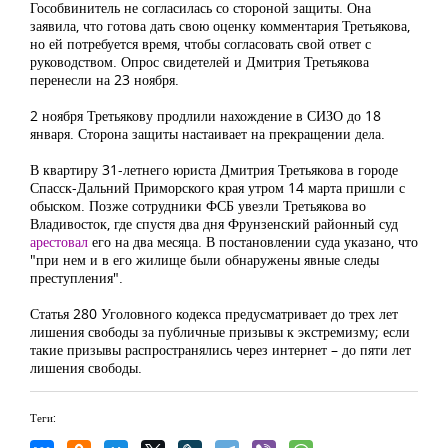
Гособвинитель не согласилась со стороной защиты. Она
заявила, что готова дать свою оценку комментария Третьякова,
но ей потребуется время, чтобы согласовать свой ответ с
руководством. Опрос свидетелей и Дмитрия Третьякова
перенесли на 23 ноября.
2 ноября Третьякову продлили нахождение в СИЗО до 18
января. Сторона защиты настаивает на прекращении дела.
В квартиру 31-летнего юриста Дмитрия Третьякова в городе
Спасск-Дальний Приморского края утром 14 марта пришли с
обыском. Позже сотрудники ФСБ увезли Третьякова во
Владивосток, где спустя два дня Фрунзенский районный суд
арестовал
его на два месяца. В постановлении суда указано, что
"при нем и в его жилище были обнаружены явные следы
преступления".
Статья 280 Уголовного кодекса предусматривает до трех лет
лишения свободы за публичные призывы к экстремизму; если
такие призывы распространялись через интернет – до пяти лет
лишения свободы.
Теги: