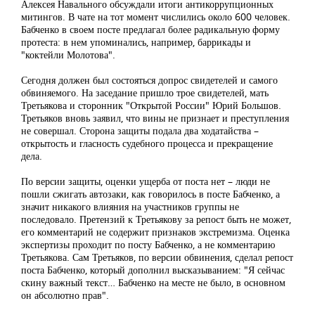
Алексея Навального обсуждали итоги антикоррупционных
митингов. В чате на тот момент числились около 600 человек.
Бабченко в своем посте предлагал более радикальную форму
протеста: в нем упоминались, например, баррикады и
"коктейли Молотова".
Сегодня должен был состояться допрос свидетелей и самого
обвиняемого. На заседание пришло трое свидетелей, мать
Третьякова и сторонник "Открытой России" Юрий Большов.
Третьяков вновь заявил, что вины не признает и преступления
не совершал. Сторона защиты подала два ходатайства –
открытость и гласность судебного процесса и прекращение
дела.
По версии защиты, оценки ущерба от поста нет – люди не
пошли сжигать автозаки, как говорилось в посте Бабченко, а
значит никакого влияния на участников группы не
последовало. Претензий к Третьякову за репост быть не может,
его комментарий не содержит признаков экстремизма. Оценка
экспертизы проходит по посту Бабченко, а не комментарию
Третьякова. Сам Третьяков, по версии обвинения, сделал репост
поста Бабченко, который дополнил высказыванием: "Я сейчас
скину важный текст… Бабченко на месте не было, в основном
он абсолютно прав".