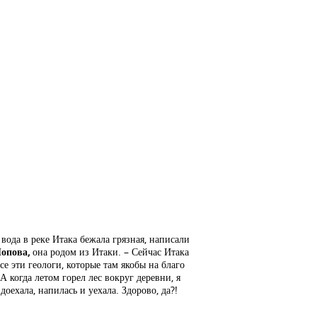
вода в реке Итака бежала грязная, написали
Попова,
она
родом из Итаки. – Сейчас Итака
е эти геологи, которые там якобы на благо
 когда летом горел лес вокруг деревни, я
оехала, напилась и уехала. Здорово, да?!