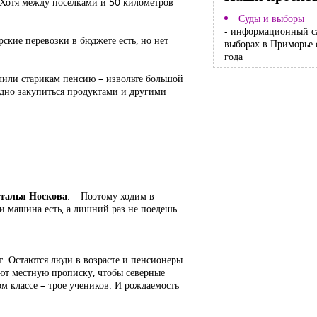
. Хотя между поселками и 50 километров
Суды и выборы
- информационный с
ские перевозки в бюджете есть, но нет
выборах в Приморье 
года
слили старикам пенсию – извольте большой
аодно закупиться продуктами и другими
талья Носкова
. – Поэтому ходим в
 и машина есть, а лишний раз не поедешь.
т. Остаются люди в возрасте и пенсионеры.
яют местную прописку, чтобы северные
м классе – трое учеников. И рождаемость