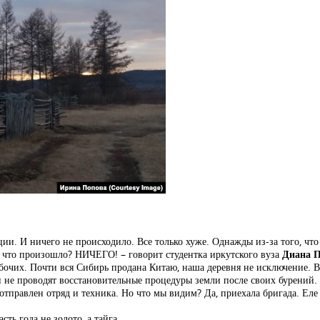
и. И ничего не происходило. Все только хуже. Однажды из-за того, что 
, что произошло? НИЧЕГО! – говорит студентка иркутского вуза
Диана 
бочих. Почти вся Сибирь продана Китаю, наша деревня не исключение. Вс
и не проводят восстановительные процедуры земли после своих бурений. А
отправлен отряд и техника. Но что мы видим? Да, приехала бригада. Еле д
ть года не золото, а тайга.