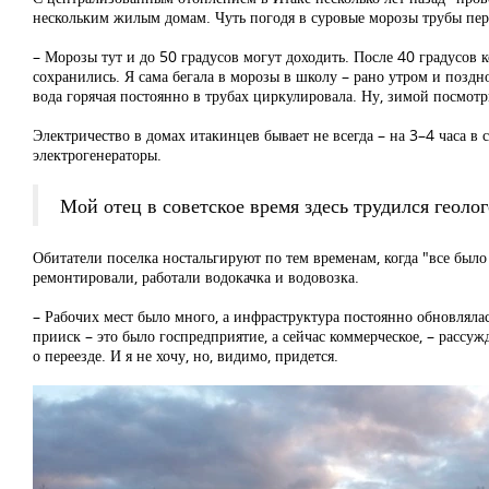
нескольким жилым домам. Чуть погодя в суровые морозы трубы пер
– Морозы тут и до 50 градусов могут доходить. После 40 градусов к
сохранились. Я сама бегала в морозы в школу – рано утром и поздно
вода горячая постоянно в трубах циркулировала. Ну, зимой посмот
Электричество в домах итакинцев бывает не всегда – на 3–4 часа в 
электрогенераторы.
Мой отец в советское время здесь трудился геолог
Обитатели поселка ностальгируют по тем временам, когда "все был
ремонтировали, работали водокачка и водовозка.
– Рабочих мест было много, а инфраструктура постоянно обновлялас
прииск – это было госпредприятие, а сейчас коммерческое, – рассуж
о переезде. И я не хочу, но, видимо, придется.