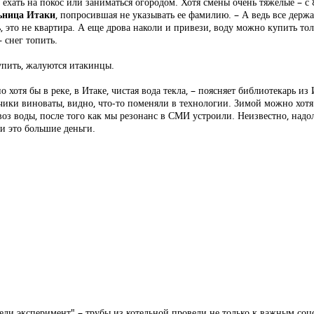
 ехать на покос или заниматься огородом. Хотя смены очень тяжелые – с 8
ьница Итаки
, попросившая не указывать ее фамилию. – А ведь все держат
, это не квартира. А еще дрова наколи и привези, воду можно купить то
 снег топить.
упить, жалуются итакинцы.
 хотя бы в реке, в Итаке, чистая вода текла, – поясняет библиотекарь из
чики виноваты, видно, что-то поменяли в технологии. Зимой можно хотя 
воз воды, после того как мы резонанс в СМИ устроили. Неизвестно, надо
ки это большие деньги.
ели эксперимент" – трубы из котельной провели не только к важным соцо