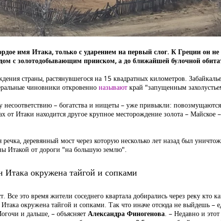
ордое имя Итака, только с ударением на первый слог. К Греции он н
дом с золотодобывающим прииском, а до ближайшей булочной обитате
дения страны, растянувшегося на 15 квадратных километров. Забайкалье
едеральные чиновники откровенно
называют
край "запущенным захолустьем
у несоответствию – богатства и нищеты – уже привыкли: повозмущаются, 
рах от Итаки находится другое крупное месторождение золота – Майское 
я речка, деревянный мост через которую несколько лет назад был уничто
аны Итакой от дороги "на большую землю".
он Итака окружена тайгой и сопками
. Все это время жители соседнего квартала добирались через реку кто как
он Итака окружена тайгой и сопками. Так что иначе отсюда не выйдешь –
Могочи и дальше, – объясняет
Александра Финогенова
. – Недавно и этот