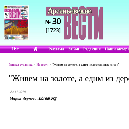
30
№
[1723]
16+
Реклама
ЗаКон
Редакция
Наши автор
Главная страница
Новости
"Живем на золоте, а едим из деревянных мисок"
"Живем на золоте, а едим из де
22.11.2018
Мария Чернова, sibreal.org