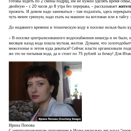
готовы ходить по 2 смены подряд, им не нужно уделять время семье,
двойную – с 20 часов до 8 утра без перерыва, – рассказывает
жител
прожить. И домом надо заниматься – там подлатать, здесь перекрыть
чуть менее грязную, надо ехать на машине на котлован или в тайгу –
До недавнего времени и техническую воду в поселке нельзя было к
– В поселке централизованного водоснабжения никогда и не было, но
месяцев назад вода пошла мутная, желтая. Думаем, что золотодобыт
межсезонье и летом куда деваться? Сейчас власти организовали под
же это не питьевая вода, да и стоит по 75 рублей за бочку! Для Ита
Ирина Попова
С централизованным отоплением в Итаке несколько лет назад "пров