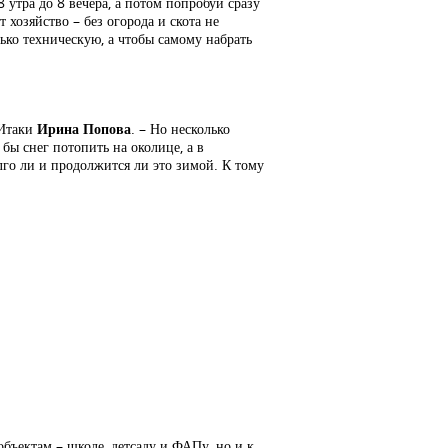
 утра до 8 вечера, а потом попробуй сразу
 хозяйство – без огорода и скота не
лько техническую, а чтобы самому набрать
 Итаки
Ирина Попова
. – Но несколько
бы снег потопить на околице, а в
лго ли и продолжится ли это зимой. К тому
бъектам – школе, детсаду и ФАПу, но и к