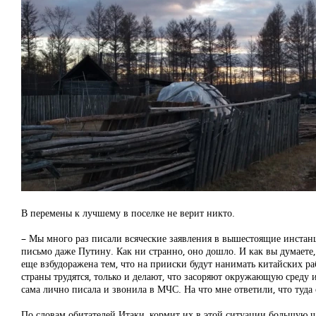
В перемены к лучшему в поселке не верит никто.
– Мы много раз писали всяческие заявления в вышестоящие инстанци
письмо даже Путину. Как ни странно, оно дошло. И как вы думаете
еще взбудоражена тем, что на прииски будут нанимать китайских ра
страны трудятся, только и делают, что засоряют окружающую среду 
сама лично писала и звонила в МЧС. На что мне ответили, что туда 
По словам обитателей Итаки, кормит их в этой ситуации большую час