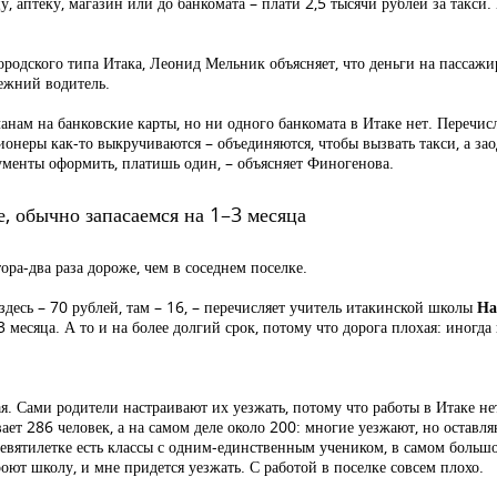
у, аптеку, магазин или до банкомата – плати 2,5 тысячи рублей за такси
ородского типа Итака, Леонид Мельник объясняет, что деньги на пассажир
режний водитель.
чанам на банковские карты, но ни одного банкомата в Итаке нет. Перечи
ионеры как-то выкручиваются – объединяются, чтобы вызвать такси, а з
кументы оформить, платишь один, – объясняет Финогенова.
е, обычно запасаемся на 1–3 месяца
ора-два раза дороже, чем в соседнем поселке.
 здесь – 70 рублей, там – 16, – перечисляет учитель итакинской школы
На
 месяца. А то и на более долгий срок, потому что дорога плохая: иногда
я. Сами родители настраивают их уезжать, потому что работы в Итаке не
т 286 человек, а на самом деле около 200: многие уезжают, но оставл
девятилетке есть классы с одним-единственным учеником, в самом большо
роют школу, и мне придется уезжать. С работой в поселке совсем плохо.