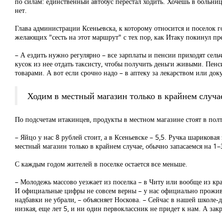
по силам: единственный автобус перестал ходить. Хочешь в больниц
нет.
Глава администрации Ксеньевска, к которому относится и поселок г
желающих "сесть на этот маршрут" с тех пор, как Итаку покинул п
– А ездить нужно регулярно – все зарплаты и пенсии приходят сель
кусок из нее отдать таксисту, чтобы получить деньги живыми. Пенс
товарами. А вот если срочно надо – в аптеку за лекарством или до
Ходим в местный магазин только в крайнем случа
По подсчетам итакинцев, продукты в местном магазине стоят в полт
– Яйцо у нас 8 рублей стоит, а в Ксеньевске – 5,5. Ручка шариковая
местный магазин только в крайнем случае, обычно запасаемся на 1–3
С каждым годом жителей в поселке остается все меньше.
– Молодежь массово уезжает из поселка – в Читу или вообще из кра
И официальные цифры не совсем верны – у нас официально проживае
надбавки не убрали, – объясняет Носкова. – Сейчас в нашей школе-
низкая, еще лет 5, и ни один первоклассник не придет к нам. А зак