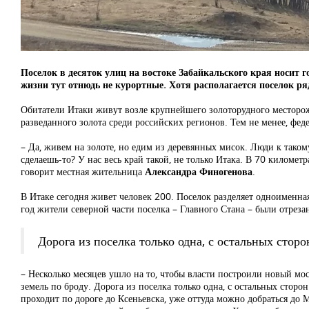
Поселок в десяток улиц на востоке Забайкальского края носит г
жизни тут отнюдь не курортные. Хотя располагается поселок ря
Обитатели Итаки живут возле крупнейшего золоторудного месторож
разведанного золота среди российских регионов. Тем не менее, ф
– Да, живем на золоте, но едим из деревянных мисок. Люди к таком
сделаешь-то? У нас весь край такой, не только Итака. В 70 километ
говорит местная жительница
Александра Финогенова
.
В Итаке сегодня живет человек 200. Поселок разделяет одноименна
год жители северной части поселка – Главного Стана – были отрез
Дорога из поселка только одна, с остальных стор
– Несколько месяцев ушло на то, чтобы власти построили новый мост
земель по броду. Дорога из поселка только одна, с остальных стор
проходит по дороге до Ксеньевска, уже оттуда можно добраться до 