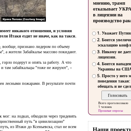
мнению, трамп
отказывает УКР
в лицензии на
производство рак
е имеет никакого отношения, и условия
1. Уважает Путин
ли Итаки ездят не иначе, как на такси.
2. Боится увелич
эскалацию конфл
, вообще, признано лидером по объему
", а жители Забайкалье массово покидают.
3. Никому не дает
лицензии.
горло подерут и опять за работу. А что
4. Боится нападе
– и там забайкальцы "тоже не жируют", –
Украины на СШ
5. Просто у него 
поведения такая:
жен лесными пожарами. В результате почти
обещать и не сдел
Всего проголосовало
1 человек
Прошлые опросы
 мог: на лодках, обходили через тридевять
 единственный путь "в цивилизацию"
 путь, из Итаки до Ксеньевска, стал не всем
Наши проект