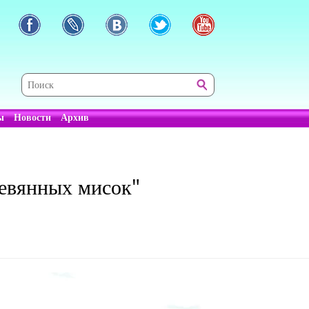
ы
Новости
Архив
ревянных мисок"