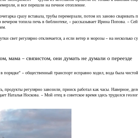
емерзли, и все перешли на печное отопление.
очегарка сразу вставала, трубы перемерзали, потом их заново сваривать 
 вечером топила печь в библиотеке, – рассказывает Ирина Попова. – Сей
рим.
сутки свет регулярно отключается, а если ветер и морозы – на несколько 
ом, мама – связистом, они думать не думали о переезде
о в порядке" – общественный транспорт исправно ходил, вода была чисто
ь, продукты регулярно завозили, прииск работал как часы. Наверное, де
дает Наталья Носкова. – Мой отец в советское время здесь трудился геоло