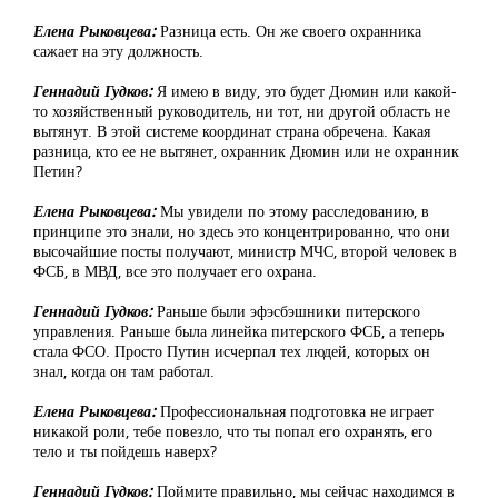
Елена Рыковцева:
Разница есть. Он же своего охранника
сажает на эту должность.
Геннадий Гудков:
Я имею в виду, это будет Дюмин или какой-
то хозяйственный руководитель, ни тот, ни другой область не
вытянут. В этой системе координат страна обречена. Какая
разница, кто ее не вытянет, охранник Дюмин или не охранник
Петин?
Елена Рыковцева:
Мы увидели по этому расследованию, в
принципе это знали, но здесь это концентрированно, что они
высочайшие посты получают, министр МЧС, второй человек в
ФСБ, в МВД, все это получает его охрана.
Геннадий Гудков:
Раньше были эфэсбэшники питерского
управления. Раньше была линейка питерского ФСБ, а теперь
стала ФСО. Просто Путин исчерпал тех людей, которых он
знал, когда он там работал.
Елена Рыковцева:
Профессиональная подготовка не играет
никакой роли, тебе повезло, что ты попал его охранять, его
тело и ты пойдешь наверх?
Геннадий Гудков:
Поймите правильно, мы сейчас находимся в