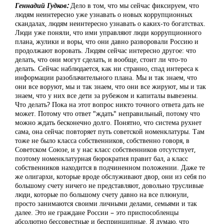
Геннадий Гудков:
Дело в том, что мы сейчас фиксируем, что
людям неинтересно уже узнавать о новых коррупционных
скандалах, людям неинтересно узнавать о каких-то богатствах.
Люди уже поняли, что ими управляют люди коррупционного
плана, жулики и воры, что они давно разворовали Россию и
продолжают воровать. Людям сейчас интересно другое: что
делать, что они могут сделать, и вообще, стоит ли что-то
делать. Сейчас наблюдается, как ни странно, спад интереса к
информации разоблачительного плана. Мы и так знаем, что
они все воруют, мы и так знаем, что они все жируют, мы и так
знаем, что у них все дети за рубежом и капиталы вывезены.
Что делать? Пока на этот вопрос никто точного ответа дать не
может. Потому что ответ "ждать" неправильный, потому что
можно ждать бесконечно долго. Понятно, что система рухнет
сама, она сейчас повторяет путь советской номенклатуры. Там
тоже не было класса собственников, собственно говоря, в
Советском Союзе, и у нас класс собственников отсутствует,
поэтому номенклатурная бюрократия правит бал, а класс
собственников находится в подчиненном положении. Даже те
же олигархи, которые вроде обслуживают двор, они из себя по
большому счету ничего не представляют, довольно трусливые
люди, которые по большому счету давно на все плюнули,
просто занимаются своими личными делами, семьями и так
далее. Это не граждане России – это приспособленцы
абсолютно бессовестные и беспринципные. Я думаю, что