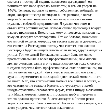
система в последней стадии, называется деградацией, он
понимает, что надо доверять только тем, в ком он уверен на
146%. Те люди, которые не имеют собственных амбиций, те
люди, которые никогда не видели в нем равного, а всегда
видели большого начальника, человека, которому нужно
служить с собачьей преданностью. Я думаю, что этим и
объясняется ротация кадров, которая сейчас происходит вокруг
нашего президента. Вместо тех, кому он доверял, приходят те,
кому он доверяет безоговорочно. Тот же Золотов, начальник
его личной охраны, которому он весьма доверял и доверяет, он
его ставит на Росгвардию, потому что считает, что именно
Росгвардия будет защищать власть, если народ вдруг выйдет на
улицы. Тот же самый Колокольцев, может быть, не менее
профессиональный, а более профессиональный, чем многие
другие руководители, я его не идеализирую, он тоже сломался
и сдулся, перестал быть профессионалом, стал политиканом, но
тем не менее, он чужой. Что у него в голове, кто его знает,
куда он переметнется в последний критический момент, никто
не знает. А то, что критический момент все ближе и ближе, –
это чувствуют не только в Кремле, это чувствуют в какой-
нибудь отдаленной саратовской ферме, какая-нибудь молочница
тетя Маша, которая понимает, что жизнь требует перемен и
что-то должно произойти. Знаете анекдот: в России резко
вырос срок жизни. Знаете почему? Никто не хочет умирать, все
хотят увидеть, чем же этот капец закончится.