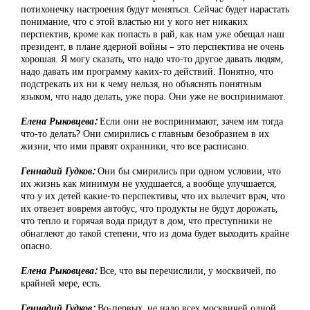
потихонечку настроения будут меняться. Сейчас будет нарастать
понимание, что с этой властью ни у кого нет никаких
перспектив, кроме как попасть в рай, как нам уже обещал наш
президент, в плане ядерной войны – это перспектива не очень
хорошая. Я могу сказать, что надо что-то другое давать людям,
надо давать им программу каких-то действий. Понятно, что
подстрекать их ни к чему нельзя, но объяснять понятным
языком, что надо делать, уже пора. Они уже не воспринимают.
Елена Рыковцева:
Если они не воспринимают, зачем им тогда
что-то делать? Они смирились с главным безобразием в их
жизни, что ими правят охранники, что все расписано.
Геннадий Гудков:
Они бы смирились при одном условии, что
их жизнь как минимум не ухудшается, а вообще улучшается,
что у их детей какие-то перспективы, что их вылечит врач, что
их отвезет вовремя автобус, что продукты не будут дорожать,
что тепло и горячая вода придут в дом, что преступники не
обнаглеют до такой степени, что из дома будет выходить крайне
опасно.
Елена Рыковцева:
Все, что вы перечислили, у москвичей, по
крайней мере, есть.
Геннадий Гудков:
Во-первых, не надо всех москвичей одной