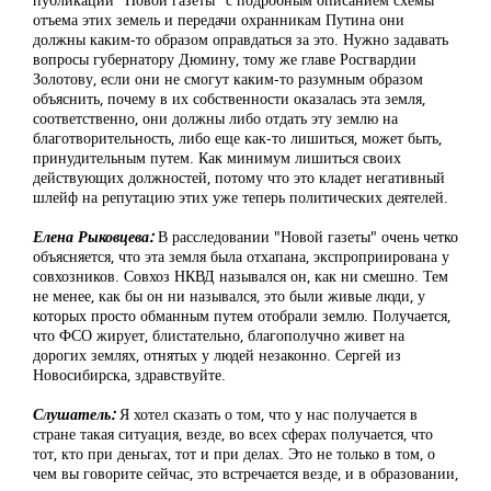
отъема этих земель и передачи охранникам Путина они
должны каким-то образом оправдаться за это. Нужно задавать
вопросы губернатору Дюмину, тому же главе Росгвардии
Золотову, если они не смогут каким-то разумным образом
объяснить, почему в их собственности оказалась эта земля,
соответственно, они должны либо отдать эту землю на
благотворительность, либо еще как-то лишиться, может быть,
принудительным путем. Как минимум лишиться своих
действующих должностей, потому что это кладет негативный
шлейф на репутацию этих уже теперь политических деятелей.
Елена Рыковцева:
В расследовании "Новой газеты" очень четко
объясняется, что эта земля была отхапана, экспроприирована у
совхозников. Совхоз НКВД назывался он, как ни смешно. Тем
не менее, как бы он ни назывался, это были живые люди, у
которых просто обманным путем отобрали землю. Получается,
что ФСО жирует, блистательно, благополучно живет на
дорогих землях, отнятых у людей незаконно. Сергей из
Новосибирска, здравствуйте.
Слушатель:
Я хотел сказать о том, что у нас получается в
стране такая ситуация, везде, во всех сферах получается, что
тот, кто при деньгах, тот и при делах. Это не только в том, о
чем вы говорите сейчас, это встречается везде, и в образовании,