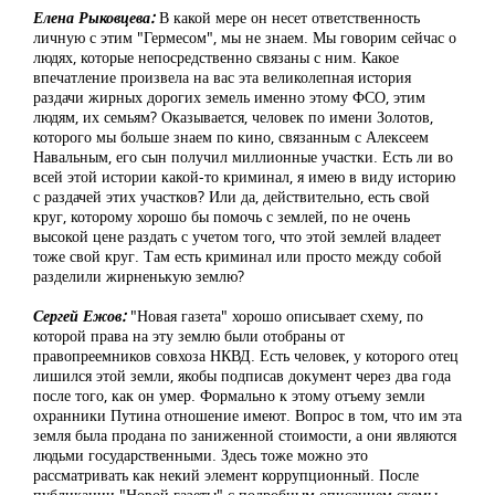
Елена Рыковцева:
В какой мере он несет ответственность
личную с этим "Гермесом", мы не знаем. Мы говорим сейчас о
людях, которые непосредственно связаны с ним. Какое
впечатление произвела на вас эта великолепная история
раздачи жирных дорогих земель именно этому ФСО, этим
людям, их семьям? Оказывается, человек по имени Золотов,
которого мы больше знаем по кино, связанным с Алексеем
Навальным, его сын получил миллионные участки. Есть ли во
всей этой истории какой-то криминал, я имею в виду историю
с раздачей этих участков? Или да, действительно, есть свой
круг, которому хорошо бы помочь с землей, по не очень
высокой цене раздать с учетом того, что этой землей владеет
тоже свой круг. Там есть криминал или просто между собой
разделили жирненькую землю?
Сергей Ежов:
"Новая газета" хорошо описывает схему, по
которой права на эту землю были отобраны от
правопреемников совхоза НКВД. Есть человек, у которого отец
лишился этой земли, якобы подписав документ через два года
после того, как он умер. Формально к этому отъему земли
охранники Путина отношение имеют. Вопрос в том, что им эта
земля была продана по заниженной стоимости, а они являются
людьми государственными. Здесь тоже можно это
рассматривать как некий элемент коррупционный. После
публикации "Новой газеты" с подробным описанием схемы