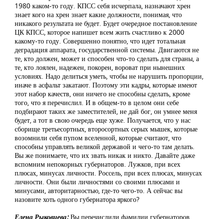
1980 каком-то году. КПСС себя исчерпала, назначают хрен
знает кого на хрен знает какие должности, понимая, что
никакого результата не будет. Будет очередное постановление
ЦК КПСС, которое напишет всем жить счастливо к 2000
какому-то году. Совершенно понятно, что идет тотальная
деградация аппарата, государственной системы. Двигаются не
те, кто должен, может и способен что-то сделать для страны, а
те, кто лоялен, надежен, покорен, вороват при нынешних
условиях. Надо делиться уметь, чтобы не нарушить пропорции,
иначе в асфальт закатают. Поэтому эти кадры, которые имеют
этот набор качеств, они ничего не способны сделать, кроме
того, что я перечислил. И в общем-то в целом они себе
подбирают таких же заместителей, не дай бог, он умнее меня
будет, а тот в свою очередь еще хуже. Получается, что у нас
сборище третьесортных, второсортных серых мышек, которые
возомнили себя пупом вселенной, которые считают, что
способны управлять великой державой и чего-то там делать.
Вы же понимаете, что их звать никак и никто. Давайте даже
вспомним непокорных губернаторов. Лужков, при всех
плюсах, минусах личности. Россель, при всех плюсах, минусах
личности. Они были личностями со своими плюсами и
минусами, авторитарностью, где-то чего-то. А сейчас вы
назовите хоть одного губернатора яркого?
Елена Рыковцева:
Вы перечислили фамилии губернаторов,