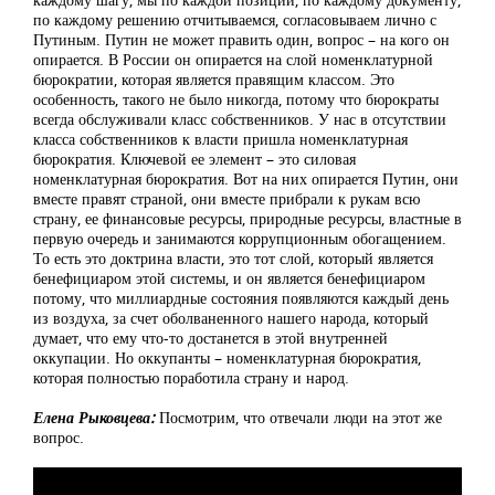
по каждому решению отчитываемся, согласовываем лично с
Путиным. Путин не может править один, вопрос – на кого он
опирается. В России он опирается на слой номенклатурной
бюрократии, которая является правящим классом. Это
особенность, такого не было никогда, потому что бюрократы
всегда обслуживали класс собственников. У нас в отсутствии
класса собственников к власти пришла номенклатурная
бюрократия. Ключевой ее элемент – это силовая
номенклатурная бюрократия. Вот на них опирается Путин, они
вместе правят страной, они вместе прибрали к рукам всю
страну, ее финансовые ресурсы, природные ресурсы, властные в
первую очередь и занимаются коррупционным обогащением.
То есть это доктрина власти, это тот слой, который является
бенефициаром этой системы, и он является бенефициаром
потому, что миллиардные состояния появляются каждый день
из воздуха, за счет оболваненного нашего народа, который
думает, что ему что-то достанется в этой внутренней
оккупации. Но оккупанты – номенклатурная бюрократия,
которая полностью поработила страну и народ.
Елена Рыковцева:
Посмотрим, что отвечали люди на этот же
вопрос.