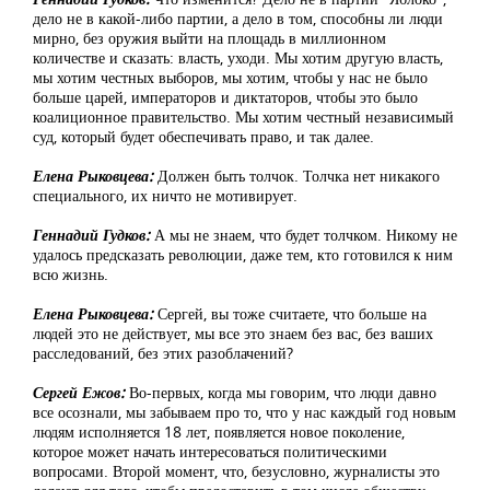
дело не в какой-либо партии, а дело в том, способны ли люди
мирно, без оружия выйти на площадь в миллионном
количестве и сказать: власть, уходи. Мы хотим другую власть,
мы хотим честных выборов, мы хотим, чтобы у нас не было
больше царей, императоров и диктаторов, чтобы это было
коалиционное правительство. Мы хотим честный независимый
суд, который будет обеспечивать право, и так далее.
Елена Рыковцева:
Должен быть толчок. Толчка нет никакого
специального, их ничто не мотивирует.
Геннадий Гудков:
А мы не знаем, что будет толчком. Никому не
удалось предсказать революции, даже тем, кто готовился к ним
всю жизнь.
Елена Рыковцева:
Сергей, вы тоже считаете, что больше на
людей это не действует, мы все это знаем без вас, без ваших
расследований, без этих разоблачений?
Сергей Ежов:
Во-первых, когда мы говорим, что люди давно
все осознали, мы забываем про то, что у нас каждый год новым
людям исполняется 18 лет, появляется новое поколение,
которое может начать интересоваться политическими
вопросами. Второй момент, что, безусловно, журналисты это