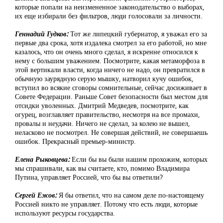
которые попали на неизмененное законодательство о выборах,
их еще избирали без фильтров, люди голосовали за личности.
Геннадий Гудков:
Тот же липецкий губернатор, я уважал его за
первые два срока, хотя издалека смотрел за его работой, но мне
казалось, что он очень много сделал, я искренне относился к
нему с большим уважением. Посмотрите, какая метаморфоза в
этой вертикали власти, когда ничего не надо, он превратился в
обычную заурядную серую мышку, натворил кучу ошибок,
вступил во всякие сговоры сомнительные, сейчас досиживает в
Совете Федерации. Раньше Совет безопасности был местом для
отсидки уволенных. Дмитрий Медведев, посмотрите, как
огурец, возглавляет правительство, несмотря на все промахи,
провалы и неудачи. Ничего не сделал, за колею не вышел,
неласково не посмотрел. Не совершая действий, не совершаешь
ошибок. Прекрасный премьер-министр.
Елена Рыковцева:
Если бы вы были нашим прохожим, которых
мы спрашивали, как вы считаете, кто, помимо Владимира
Путина, управляет Россией, что бы вы ответили?
Сергей Ежов:
Я бы ответил, что на самом деле по-настоящему
Россией никто не управляет. Потому что есть люди, которые
используют ресурсы государства.