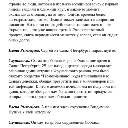
страны, то люди, которые напрямую ассоциировались с первым
лицом, входили в ближний круг, в какой-то момент
оказывались отодвинуты от него. Сейчас времена более
вегетарианские, тот же Иванов может заниматься вопросами
экологии. Насколько он ею действительно занимается, а не
формально – это уже вопрос третий. Это естественный
процесс, свита периодически меняется у короля, если он сидит
очень долго.
Елена Рыковцева:
Сергей из Санкт-Петербурга, здравствуйте.
Слушатель:
Схема отработана еще в собчаковское время в
Санкт-Петербурге. 25 лет назад в центре города находилась
районная администрация Фрунзенского района, там было
открыто общество "Гермес-финанс", куда приглашали нас
сдавать денежки, обещая превратить нас в миллионеров при
той инфляции. В итоге денежки исчезли, мы не получили ни
судов, которые обещали нам быть построены, ни продуктов,
которые на этих судах нам обещали привезти.
Елена Рыковцева:
А при чем здесь окружение Владимира
Путина к этой истории?
Слушатель:
Он сам тогда был окружением Собчака.