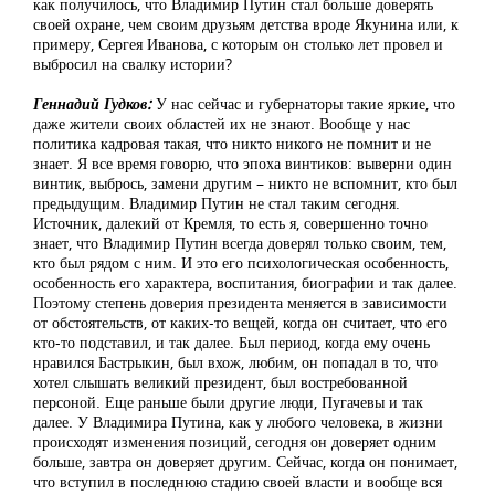
как получилось, что Владимир Путин стал больше доверять
своей охране, чем своим друзьям детства вроде Якунина или, к
примеру, Сергея Иванова, с которым он столько лет провел и
выбросил на свалку истории?
Геннадий Гудков:
У нас сейчас и губернаторы такие яркие, что
даже жители своих областей их не знают. Вообще у нас
политика кадровая такая, что никто никого не помнит и не
знает. Я все время говорю, что эпоха винтиков: выверни один
винтик, выбрось, замени другим – никто не вспомнит, кто был
предыдущим. Владимир Путин не стал таким сегодня.
Источник, далекий от Кремля, то есть я, совершенно точно
знает, что Владимир Путин всегда доверял только своим, тем,
кто был рядом с ним. И это его психологическая особенность,
особенность его характера, воспитания, биографии и так далее.
Поэтому степень доверия президента меняется в зависимости
от обстоятельств, от каких-то вещей, когда он считает, что его
кто-то подставил, и так далее. Был период, когда ему очень
нравился Бастрыкин, был вхож, любим, он попадал в то, что
хотел слышать великий президент, был востребованной
персоной. Еще раньше были другие люди, Пугачевы и так
далее. У Владимира Путина, как у любого человека, в жизни
происходят изменения позиций, сегодня он доверяет одним
больше, завтра он доверяет другим. Сейчас, когда он понимает,
что вступил в последнюю стадию своей власти и вообще вся