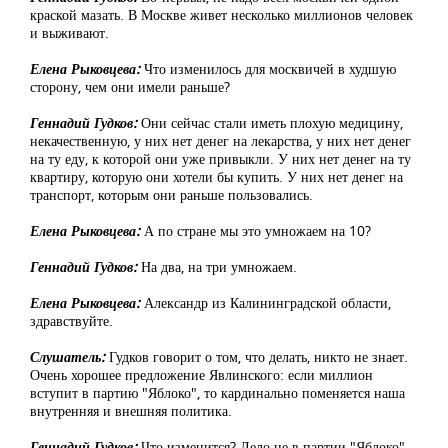
краской мазать. В Москве живет несколько миллионов человек
и выживают.
Елена Рыковцева:
Что изменилось для москвичей в худшую
сторону, чем они имели раньше?
Геннадий Гудков:
Они сейчас стали иметь плохую медицину,
некачественную, у них нет денег на лекарства, у них нет денег
на ту еду, к которой они уже привыкли. У них нет денег на ту
квартиру, которую они хотели бы купить. У них нет денег на
транспорт, которым они раньше пользовались.
Елена Рыковцева:
А по стране мы это умножаем на 10?
Геннадий Гудков:
На два, на три умножаем.
Елена Рыковцева:
Александр из Калининградской области,
здравствуйте.
Слушатель:
Гудков говорит о том, что делать, никто не знает.
Очень хорошее предложение Явлинского: если миллион
вступит в партию "Яблоко", то кардинально поменяется наша
внутренняя и внешняя политика.
Геннадий Гудков:
Что изменится? Дело не в партии "Яблоко",