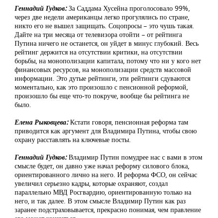
Геннадий Гудков:
За Саддама Хусейна проголосовало 99%,
через две недели американцы легко прогулялись по стране,
никто его не вышел защищать. Соцопросы – это чушь такая.
Дайте на три месяца от телевизора отойти – от рейтинга
Путина ничего не останется, он уйдет в минус глубокий. Весь
рейтинг держится на отсутствии критики, на отсутствии
борьбы, на монополизации капитала, потому что ни у кого нет
финансовых ресурсов, на монополизации средств массовой
информации. Это дутые рейтинги, эти рейтинги сдуваются
моментально, как это произошло с пенсионной реформой,
произошло бы еще что-то покруче, вообще бы рейтинга не
было.
Елена Рыковцева:
Кстати говоря, пенсионная реформа там
приводится как аргумент для Владимира Путина, чтобы свою
охрану расставлять на ключевые посты.
Геннадий Гудков:
Владимир Путин помудрее нас с вами в этом
смысле будет, он давно уже начал реформу силового блока,
ориентированного лично на него. И реформа ФСО, он сейчас
увеличил серьезно кадры, которые охраняют, создал
параллельно МВД Росгвардию, ориентированную только на
него, и так далее. В этом смысле Владимир Путин как раз
заранее подстраховывается, прекрасно понимая, чем правление