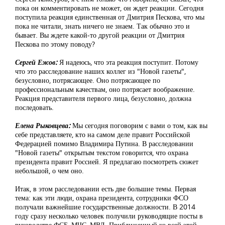
пока он комментировать не может, он ждет реакции. Сегодня
поступила реакция единственная от Дмитрия Пескова, что мы
пока не читали, знать ничего не знаем. Так обычно это и
бывает. Вы ждете какой-то другой реакции от Дмитрия
Пескова по этому поводу?
Сергей Ежов:
Я надеюсь, что эта реакция поступит. Потому
что это расследование наших коллег из "Новой газеты",
безусловно, потрясающее. Оно потрясающее по
профессиональным качествам, оно потрясает воображение.
Реакция представителя первого лица, безусловно, должна
последовать.
Елена Рыковцева:
Мы сегодня поговорим с вами о том, как вы
себе представляете, кто на самом деле правит Российской
Федерацией помимо Владимира Путина. В расследовании
"Новой газеты" открытым текстом говорится, что охрана
президента правит Россией. Я предлагаю посмотреть сюжет
небольшой, о чем оно.
Итак, в этом расследовании есть две большие темы. Первая
тема: как эти люди, охрана президента, сотрудники ФСО
получали важнейшие государственные должности. В 2014
году сразу несколько человек получили руководящие посты в
руководстве ФСБ, МЧС, МВД. Приближенный ко всей этой