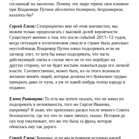
сосланный на экологию. Почему эти люди теряли свое влияние
при Владимире Путине абсолютно безмерное, безразмерное,
казалось бы?
Сергей Ежов:
Стопроцентно мне об этом неизвестно, мы
можем только предполагать с высокой долей вероятности.
Существует мнение о том, что после событий 2011–12 годов,
когда ситуация в политическом смысле в стране была довольно
неустойчивая, Владимир Путин начал подозревать если не
заговор элит, то хотя бы начал подозревать, что часть
действующей элиты в случае чего не то что перейдет на
другую сторону, но не будет костьми ложиться ради его личной
власти. Соответственно, может быть, из-за этого возникло
желание менять людей, которые должны его буквально грудью
прикрыть даже от пули, а уж от какой-нибудь толпы народа и
подавно.
Елена Рыковцева:
То есть вы хотите сказать, что он начал их
подозревать в нелояльности, того же Сергея Иванова,
например? Я знаю, что произошел раскол после некоего Совета
безопасности, где тот что-то такое ляпнул, сказал. История до
сих пор умалчивает, что же это была за фраза, которая
обошлась ему так дорого.
Сергей Ежов:
Конечно, если мы вспомним историю нашей