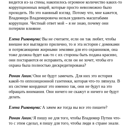
видится из-за стены, накопилось огромное количество каких-то
коррупционных вещей, которые просто невозможно было
проходить. Но это наивный взгляд. Потому что, мне кажется,
Владимира Владимировича нельзя удивить масштабами
коррупции. Честный ответ мой – я не знаю, почему они
потеряли влияние.
Елена Рыковцева:
Вы не считаете, если он так любит, чтобы
внешне все выглядело прилично, то и эта история с домиками
и потрясающими жирными землями для его охранников, она
тоже должна будет как-то с их стороны быть подана красиво,
они постараются ее исправить, если он не хочет, чтобы его
охрана была полностью дискредитирована?
Роман Анин:
Они не будут замечать. Для них это история
какой-то оппозиционной газетенки, которая что-то ляпнула. В
их системе координат это именно так, они не будут на это
обращать внимания. Они ничего не скажут и ничего не будут
делать.
Елена Рыковцева:
А зачем же тогда вы все это пишете?
Роман Анин:
Я пишу не для того, чтобы Владимир Путин что-
то с этим сделал, я пишу для того, чтобы люди в стране знали.