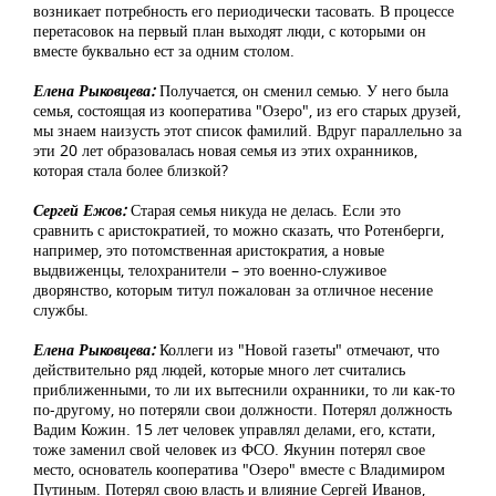
возникает потребность его периодически тасовать. В процессе
перетасовок на первый план выходят люди, с которыми он
вместе буквально ест за одним столом.
Елена Рыковцева:
Получается, он сменил семью. У него была
семья, состоящая из кооператива "Озеро", из его старых друзей,
мы знаем наизусть этот список фамилий. Вдруг параллельно за
эти 20 лет образовалась новая семья из этих охранников,
которая стала более близкой?
Сергей Ежов:
Старая семья никуда не делась. Если это
сравнить с аристократией, то можно сказать, что Ротенберги,
например, это потомственная аристократия, а новые
выдвиженцы, телохранители – это военно-служивое
дворянство, которым титул пожалован за отличное несение
службы.
Елена Рыковцева:
Коллеги из "Новой газеты" отмечают, что
действительно ряд людей, которые много лет считались
приближенными, то ли их вытеснили охранники, то ли как-то
по-другому, но потеряли свои должности. Потерял должность
Вадим Кожин. 15 лет человек управлял делами, его, кстати,
тоже заменил свой человек из ФСО. Якунин потерял свое
место, основатель кооператива "Озеро" вместе с Владимиром
Путиным. Потерял свою власть и влияние Сергей Иванов,