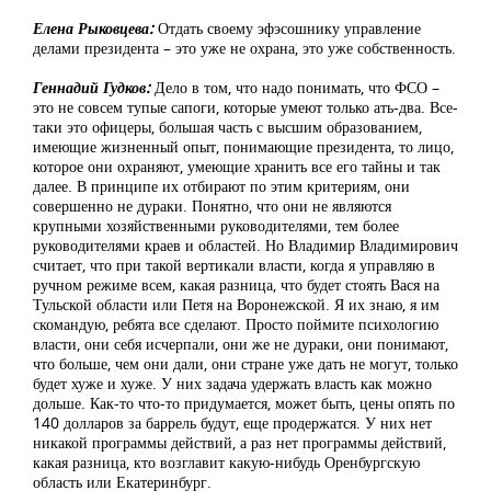
Елена Рыковцева:
Отдать своему эфэсошнику управление
делами президента – это уже не охрана, это уже собственность.
Геннадий Гудков:
Дело в том, что надо понимать, что ФСО –
это не совсем тупые сапоги, которые умеют только ать-два. Все-
таки это офицеры, большая часть с высшим образованием,
имеющие жизненный опыт, понимающие президента, то лицо,
которое они охраняют, умеющие хранить все его тайны и так
далее. В принципе их отбирают по этим критериям, они
совершенно не дураки. Понятно, что они не являются
крупными хозяйственными руководителями, тем более
руководителями краев и областей. Но Владимир Владимирович
считает, что при такой вертикали власти, когда я управляю в
ручном режиме всем, какая разница, что будет стоять Вася на
Тульской области или Петя на Воронежской. Я их знаю, я им
скомандую, ребята все сделают. Просто поймите психологию
власти, они себя исчерпали, они же не дураки, они понимают,
что больше, чем они дали, они стране уже дать не могут, только
будет хуже и хуже. У них задача удержать власть как можно
дольше. Как-то что-то придумается, может быть, цены опять по
140 долларов за баррель будут, еще продержатся. У них нет
никакой программы действий, а раз нет программы действий,
какая разница, кто возглавит какую-нибудь Оренбургскую
область или Екатеринбург.