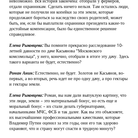
невозможно. Вся история закончена: отобрали у фермеров,
отдали охранникам. Сделать ничего нельзя. Там остались люди,
которые не получили ни копейки за эти земли, которые
продолжают бороться за наследство своих родителей, может
быть, им, если бы выплатили охранники президента какие-то
достойные компенсации, было бы единственное решение
справедливое.
Елена Рыковцева:
Вы помните прекрасно расследование 10-
летней давности по даче Касьянова "Московского
комсомольца", у него, конечно, отобрали в итоге эту дачу. Здесь
такого варианта не будет, естественно?
Роман Анин:
Естественно, не будет. Золотов не Касьянов, во-
первых, а во-вторых, речь идет не про одну дачу, а про гектары
и гектары земли.
Елена Рыковцева:
Роман, вы нам дали выпуклую картину, что
эти люди, земли – это материальный бонус, но есть еще и
моральный бонус – их стали делать губернаторами,
начальниками МЧС, ФСБ и так далее. Как вы это объясняете,
их высочайшими профессиональными качествами, которые
Владимир Путин оценил за эти годы, они его так здорово
охраняют, что и страну могут спасти в трудную минуту?