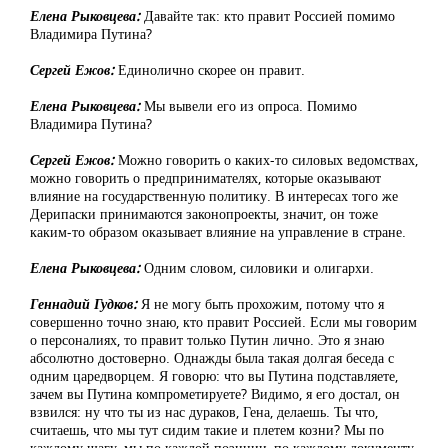
Елена Рыковцева:
Давайте так: кто правит Россией помимо
Владимира Путина?
Сергей Ежов:
Единолично скорее он правит.
Елена Рыковцева:
Мы вывели его из опроса. Помимо
Владимира Путина?
Сергей Ежов:
Можно говорить о каких-то силовых ведомствах,
можно говорить о предпринимателях, которые оказывают
влияние на государственную политику. В интересах того же
Дерипаски принимаются законопроекты, значит, он тоже
каким-то образом оказывает влияние на управление в стране.
Елена Рыковцева:
Одним словом, силовики и олигархи.
Геннадий Гудков:
Я не могу быть прохожим, потому что я
совершенно точно знаю, кто правит Россией. Если мы говорим
о персоналиях, то правит только Путин лично. Это я знаю
абсолютно достоверно. Однажды была такая долгая беседа с
одним царедворцем. Я говорю: что вы Путина подставляете,
зачем вы Путина компрометируете? Видимо, я его достал, он
взвился: ну что ты из нас дураков, Гена, делаешь. Ты что,
считаешь, что мы тут сидим такие и плетем козни? Мы по
каждому шагу, мы по каждой позиции, по каждому документу,