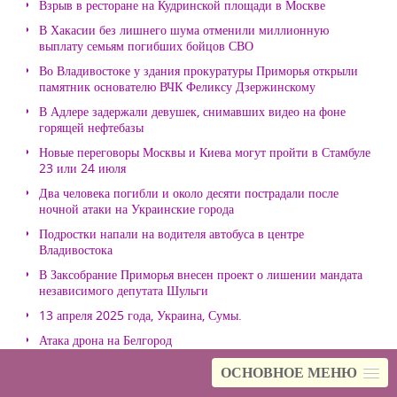
Взрыв в ресторане на Кудринской площади в Москве
В Хакасии без лишнего шума отменили миллионную
выплату семьям погибших бойцов СВО
Во Владивостоке у здания прокуратуры Приморья открыли
памятник основателю ВЧК Феликсу Дзержинскому
В Адлере задержали девушек, снимавших видео на фоне
горящей нефтебазы
Новые переговоры Москвы и Киева могут пройти в Стамбуле
23 или 24 июля
Два человека погибли и около десяти пострадали после
ночной атаки на Украинские города
Подростки напали на водителя автобуса в центре
Владивостока
В Заксобрание Приморья внесен проект о лишении мандата
независимого депутата Шульги
13 апреля 2025 года, Украина, Сумы.
Атака дрона на Белгород
В Херсоне при обстреле погибли два человека
ОСНОВНОЕ МЕНЮ
С ПРИСТАВКОЙ "АМУРСКИЙ"