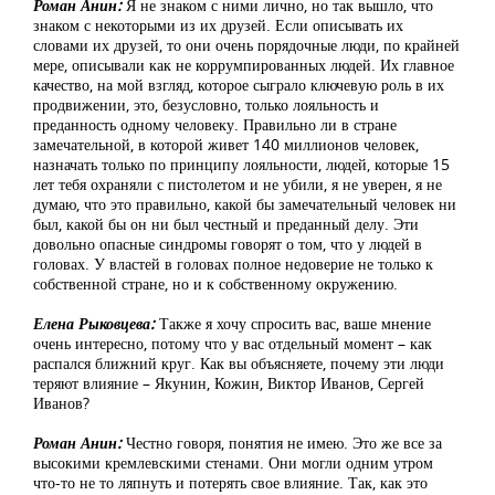
Роман Анин:
Я не знаком с ними лично, но так вышло, что
знаком с некоторыми из их друзей. Если описывать их
словами их друзей, то они очень порядочные люди, по крайней
мере, описывали как не коррумпированных людей. Их главное
качество, на мой взгляд, которое сыграло ключевую роль в их
продвижении, это, безусловно, только лояльность и
преданность одному человеку. Правильно ли в стране
замечательной, в которой живет 140 миллионов человек,
назначать только по принципу лояльности, людей, которые 15
лет тебя охраняли с пистолетом и не убили, я не уверен, я не
думаю, что это правильно, какой бы замечательный человек ни
был, какой бы он ни был честный и преданный делу. Эти
довольно опасные синдромы говорят о том, что у людей в
головах. У властей в головах полное недоверие не только к
собственной стране, но и к собственному окружению.
Елена Рыковцева:
Также я хочу спросить вас, ваше мнение
очень интересно, потому что у вас отдельный момент – как
распался ближний круг. Как вы объясняете, почему эти люди
теряют влияние – Якунин, Кожин, Виктор Иванов, Сергей
Иванов?
Роман Анин:
Честно говоря, понятия не имею. Это же все за
высокими кремлевскими стенами. Они могли одним утром
что-то не то ляпнуть и потерять свое влияние. Так, как это