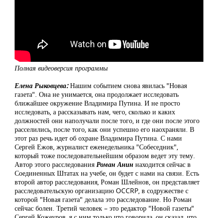
Полная видеоверсия программы
Елена Рыковцева:
Нашим событием снова явилась "Новая
газета". Она не унимается, она продолжает исследовать
ближайшее окружение Владимира Путина. И не просто
исследовать, а рассказывать нам, чего, сколько и каких
должностей они наполучали после того, и где они после этого
расселились, после того, как они успешно его наохраняли. В
этот раз речь идет об охране Владимира Путина. С нами
Сергей Ежов, журналист еженедельника "Собеседник",
который тоже последовательнейшим образом ведет эту тему.
Автор этого расследования
Роман Анин
находится сейчас в
Соединенных Штатах на учебе, он будет с нами на связи. Есть
второй автор расследования, Роман Шлейнов, он представляет
расследовательскую организацию OCCRP, в содружестве с
которой "Новая газета" делала это расследование. Но Роман
сейчас болен. Третий человек – это редактор "Новой газеты"
Сергей Кожеуров, я с ним только что говорила, он сказал, что