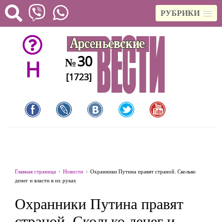
РУБРИКИ
30
№
H
[1723]
Главная страница
Новости
Охранники Путина правят страной. Сколько
денег и власти в их руках
Охранники Путина правят
страной. Сколько денег и