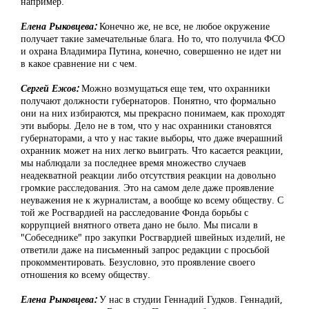
например.
Елена Рыковцева:
Конечно же, не все, не любое окружение
получает такие замечательные блага. Но то, что получила ФСО
и охрана Владимира Путина, конечно, совершенно не идет ни
в какое сравнение ни с чем.
Сергей Ежов:
Можно возмущаться еще тем, что охранники
получают должности губернаторов. Понятно, что формально
они на них избираются, мы прекрасно понимаем, как проходят
эти выборы. Дело не в том, что у нас охранники становятся
губернаторами, а что у нас такие выборы, что даже вчерашний
охранник может на них легко выиграть. Что касается реакции,
мы наблюдали за последнее время множество случаев
неадекватной реакции либо отсутствия реакции на довольно
громкие расследования. Это на самом деле даже проявление
неуважения не к журналистам, а вообще ко всему обществу. С
той же Росгвардией на расследование Фонда борьбы с
коррупцией внятного ответа дано не было. Мы писали в
"Собеседнике" про закупки Росгвардией швейных изделий, не
ответили даже на письменный запрос редакции с просьбой
прокомментировать. Безусловно, это проявление своего
отношения ко всему обществу.
Елена Рыковцева:
У нас в студии Геннадий Гудков. Геннадий,