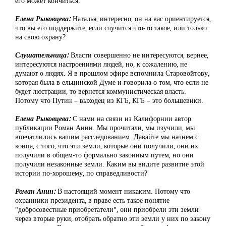
его может кончиться.
Елена Рыковцева:
Наталья, интересно, он на вас ориентируется,
что вы его поддержите, если случится что-то такое, или только
на свою охрану?
Слушательница:
Власти совершенно не интересуются, вернее,
интересуются настроениями людей, но, к сожалению, не
думают о людях. Я в прошлом эфире вспомнила Старовойтову,
которая была в ельцинской Думе и говорила о том, что если не
будет люстрации, то вернется коммунистическая власть.
Потому что Путин – выходец из КГБ, КГБ – это большевики.
Елена Рыковцева:
С нами на связи из Калифорнии автор
публикации Роман Анин. Мы прочитали, мы изучили, мы
впечатлились вашим расследованием. Давайте мы начнем с
конца, с того, что эти земли, которые они получили, они их
получили в общем-то формально законным путем, но они
получили незаконные земли. Каким вы видите развитие этой
истории по-хорошему, по справедливости?
Роман Анин:
В настоящий момент никаким. Потому что
охранники президента, в праве есть такое понятие
"добросовестные приобретатели", они приобрели эти земли
через вторые руки, отобрать обратно эти земли у них по закону