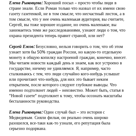
Елена Рыковцева:
Хороший посыл – просто чтобы люди в
стране знали. Если Роман только что назвал от их имени свою
газету газетенкой, не в том смысле, что несчастный листок, а в
том смысле, что у нее очень маленькая аудитория, вы считаете,
Сергей, вы тоже хорошее издание, но очень маленькое, вы
занимаетесь теми же расследованиями, узнают люди о том, что
охрана президента теперь правит страной, или нет?
Сергей Ежов:
Безусловно, нельзя говорить о том, что об этом
узнает хотя бы 50% граждан России, но какую-то отдельную
монету в общую копилку настроений граждан, конечно, внесет.
Мы читаем новости каждый день и знаем, как все устроено в
государстве, ничему не удивляемся. Я, например, часто
сталкиваюсь с тем, что люди случайно кого-нибудь услышат
или прочитают что-нибудь, для них это бывает неким
открытием, после которого следуют глубокие выводы. Что
именно подтолкнет людей – неизвестно. Может быть, статья в
"Новой газете" подтолкнет к тому, чтобы осознать масштабы
бесталанности руководства.
Елена Рыковцева:
Один случай был – это история с
Медведевым. Сняли фильм, он реально очень широко
разошелся, все-таки как-то узнали, его репутация была
серьезно подорвана.