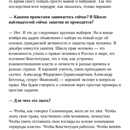
то время смогу побыть просто мамой и бабушкой. Так что
последствия всех передряг, как оказалось, только хорошие.
—
Какими проектами занимаетесь сейчас? В Школе
наблюдателей сейчас занятия не проводятся?
— Нет. И это до следующих крупных выборов. Но в конце
ноября мы дадим объявления о наборе на новый курс об
основах гражданской активности и защиты прав человека. В
декабре начнутся занятия. Школа прав человека — это
возможность узнать о правах человека в России и мире, это
изучение Конституции, это о том, как устроены
взаимоотношения власти и личности в разные времена в
разных странах. Я хороший учитель, умею преподавать не
скучно. Александр Фёдорович [правозащитник Александр
Бехтольд, супруг Ивановой] — хороший эксперт в вопросах
права. Мы будем говорить о сложном через простые примеры и
простые задания.
—
Для чего это знать?
— Чтобы, как говорил Солженицын, жить не по лжи. Чтобы
знать свои права, чувствовать себя человеком, личностью.
Чтобы уметь отстаивать свои взгляды на основе понимания
«природы власти». Чтобы Конституция работала. Чтобы менять