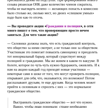
созыва рязанская ОНК даже количество членов сократила,
чтобы не выглядеть нелепо — желающих попасть в комиссию
было столько же, сколько мест, но двоих «слишком умных»
надо было как-то отсечь.
— Вы проводите акции «
Гражданин и полиция
», в сети
много пишут о том, что проверяющим просто нечем
заняться. Для чего такие акции?
— Силовики должны знать, что есть гражданский контроль,
что общество за ними смотрит, а не только они за обществом.
Участникам это помогает повысить самооценку и преодолеть
тот ненормальный барьер, который существует между
полицией и гражданами. Мы же живем в каком-то вакууме. В
болоте, которое по чуть-чуть нужно будоражить, оживлять. И к
нам на акцию каждый год приходят новые участники —
некоторые сами в шоке от того, что могут проверить полицию,
открывают для себя, что, оказывается, это возможно! Потом
рассказывают друзьям, те еще друзьям. Когда человек может
прийти к силовикам и спросить с них — это нормальное
гражданское общество.
Выстраивать гражданское общество — вот что нужно.
Важно, чтобы люди понимали: стране необходимо