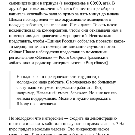
санэпидстанции нагрянула (в воскресенье в 08:00, ага). В
другой раз тоже оплаченный зал в бизнес-центре «Атрон-
капитал» «случайно» залило прямо за пять минут до начала
Школы наблюдателей — все окружающие помещения в
порядке, работают, наше залило. И так далее. То есть некто
воздействовал на коммерсантов, чтобы они отказывали нам в
помещениях для проведения мероприятий. Невозможно
представить, чтобы «Единая Россия» собралась провести какое-
то мероприятие, а в помещении внезапно случился потоп.
Сейчас Школе наблюдателя предоставило помещение
региональное «Яблоко» — Костя Смирнов [рязанский
«яблочник» и редактор интернет-газеты «Вид сбоку»].
Но надо как-то преодолевать эти трудности, с
молодежью надо работать. С молодежью по большому
счету мало кто умеет нормально работать. Вот,
например, Навальный умеет. Заряжает. Но я не все его
методы поддерживаю. Можно и нужно возрождать
Школу прав человека.
Но молодежи что интересней — сходить на демонстрацию
протеста и словить хайп или послушать о правах человека? На
курс придет несколько человек. Это микроскопическое
количество. И все равно с ними работать надо. Это как