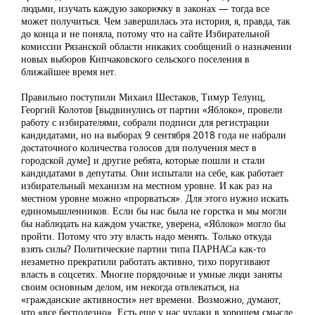
людьми, изучать каждую закорючку в законах — тогда все
может получиться. Чем завершилась эта история, я, правда, так
до конца и не поняла, потому что на сайте Избирательной
комиссии Рязанской области никаких сообщений о назначении
новых выборов Кипчаковского сельского поселения в
ближайшее время нет.
Правильно поступили Михаил Шестаков, Тимур Телунц,
Георгий Колотов [выдвинулись от партии «Яблоко», провели
работу с избирателями, собрали подписи для регистрации
кандидатами, но на выборах 9 сентября 2018 года не набрали
достаточного количества голосов для получения мест в
городской думе] и другие ребята, которые пошли и стали
кандидатами в депутаты. Они испытали на себе, как работает
избирательный механизм на местном уровне. И как раз на
местном уровне можно «прорваться». Для этого нужно искать
единомышленников. Если бы нас была не горстка и мы могли
бы наблюдать на каждом участке, уверена, «Яблоко» могло бы
пройти. Потому что эту власть надо менять. Только откуда
взять силы? Политические партии типа ПАРНАСа как-то
незаметно прекратили работать активно, тихо поругивают
власть в соцсетях. Многие порядочные и умные люди заняты
своим основным делом, им некогда отвлекаться, на
«гражданские активности» нет времени. Возможно, думают,
что «все бесполезно». Есть еще у нас чудаки в хорошем смысле