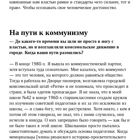
навязанные нам властью рамки и стандарты «кто сильнее, тот и
прав». Чтобы осознавать свое человеческое достоинство.
На пути к коммунизму
—
До какого-то времени вы шли не просто в ногу с
властью, но и возглавляли комсомольское движение в
городе. Когда ваши пути разошлись?
— В конце 1980-х. Я вышла из коммунистической партии,
хотя вступала туда сознательно. Мне казалось, что коммунист
— это тот человек, на которого должно равняться общество.
Тогда я работала во Дворце пионеров, возглавляла городской
комсомольский штаб «Ритм» и не понимала, что происходит в
стране, я была «дитем пропаганды». Я не знала, что в моей
школе №42 в конце 1960-х старшеклассники создали кружок
по изучению советской педагогики и их за это исключили из
школы, — и слава богу, что не расстреляли. Хотя никто, с кем я
потом об этом говорила, не знал, что с ними случилось, они
исчезли в никуда. О них запрещено было говорить — как бы и
не было таких в этой школе. Школьники просто пытались
самостоятельно думать и обсуждать основы педагогики. Когда
мемориальцы [члены рязанского историко-просветительского