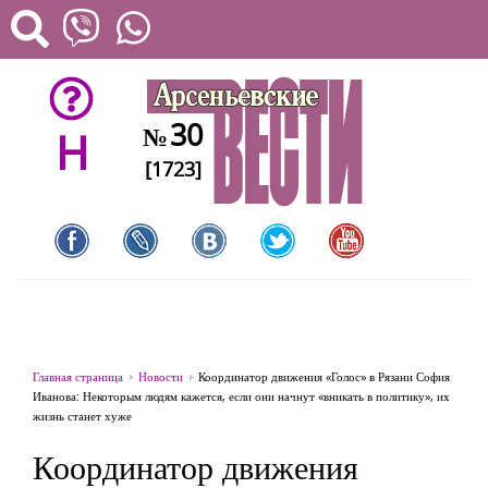
30
№
H
[1723]
Главная страница
Новости
Координатор движения «Голос» в Рязани София
Иванова: Некоторым людям кажется, если они начнут «вникать в политику», их
жизнь станет хуже
Координатор движения