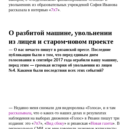
увольнениях из образовательных учреждений София Иванова
рассказала в интервью «
7x7
».
О разбитой машине, увольнении
из лицея и старом-новом проекте
—
О вас нечасто пишут в рязанской прессе. Последние
публикации были о том, что перед единым днем
голосования в сентябре 2017 года ограбили вашу машину,
перед этим — громкая история об увольнении из лицея
№4. Какими были последствия всех этих событий?
— Недавно меня снимали для видеоролика «Голоса», и я там
рассказывала
, что о каких-то наших делах и результатах
наблюдения на выборах движения «Голос» в Рязани пишут три
издания: это «
7x7
», «
Вид сбоку
» и рязанская «
Новая газета
». В
региональных СМИ, как мне говорили знакомые журналисты,