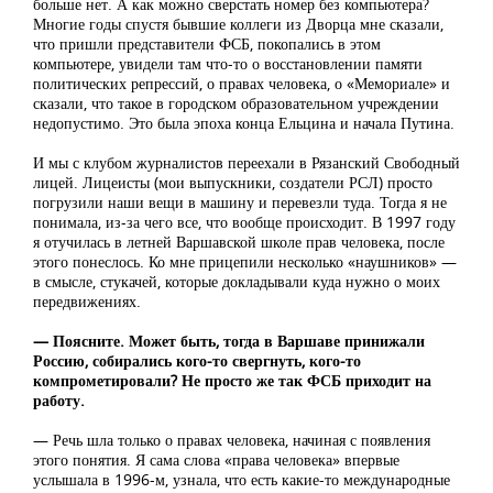
больше нет. А как можно сверстать номер без компьютера?
Многие годы спустя бывшие коллеги из Дворца мне сказали,
что пришли представители ФСБ, покопались в этом
компьютере, увидели там что-то о восстановлении памяти
политических репрессий, о правах человека, о «Мемориале» и
сказали, что такое в городском образовательном учреждении
недопустимо. Это была эпоха конца Ельцина и начала Путина.
И мы с клубом журналистов переехали в Рязанский Свободный
лицей. Лицеисты (мои выпускники, создатели РСЛ) просто
погрузили наши вещи в машину и перевезли туда. Тогда я не
понимала, из-за чего все, что вообще происходит. В 1997 году
я отучилась в летней Варшавской школе прав человека, после
этого понеслось. Ко мне прицепили несколько «наушников» —
в смысле, стукачей, которые докладывали куда нужно о моих
передвижениях.
— Поясните. Может быть, тогда в Варшаве принижали
Россию, собирались кого-то свергнуть, кого-то
компрометировали? Не просто же так ФСБ приходит на
работу.
— Речь шла только о правах человека, начиная с появления
этого понятия. Я сама слова «права человека» впервые
услышала в 1996-м, узнала, что есть какие-то международные