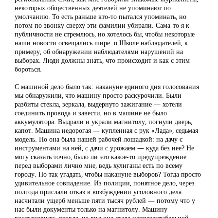
некоторых общественных деятелей не упоминают по
умолчанию. То есть раньше кто-то пытался упоминать, но
потом по звонку сверху эти фамилии убирали. Сама-то я к
публичности не стремлюсь, но хотелось бы, чтобы некоторые
наши новости освещались шире: о Школе наблюдателей, к
примеру, об обнаружении наблюдателями нарушений на
выборах. Люди должны знать, что происходит и как с этим
бороться.
С машиной дело было так: накануне единого дня голосования
мы обнаружили, что машину просто раскурочили. Были
разбиты стекла, зеркала, выдернуто зажигание — хотели
соединить провода и завести, но в машине не было
аккумулятора. Выдрали и украли магнитолу, погнули дверь,
капот. Машина недорогая — купленная с рук «Лада», седьмая
модель. Но она была нашей рабочей лошадкой: на дачу с
инструментами на ней, с дачи с урожаем — куда без нее? Не
могу сказать точно, было ли это какое-то предупреждение
перед выборами лично мне, ведь хулиганы есть по всему
городу. Но так угадать, чтобы накануне выборов? Тогда просто
удивительное совпадение. Из полиции, понятное дело, через
полгода прислали отказ в возбуждении уголовного дела:
насчитали ущерб меньше пяти тысяч рублей — потому что у
нас были документы только на магнитолу. Машину
восстановили, правда, на вид она стала непрезентабельной.