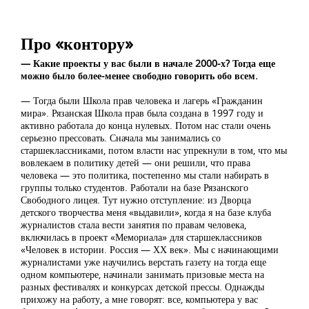
Про «контору»
— Какие проекты у вас были в начале 2000-х? Тогда еще
можно было более-менее свободно говорить обо всем.
— Тогда были Школа прав человека и лагерь «Гражданин
мира». Рязанская Школа прав была создана в 1997 году и
активно работала до конца нулевых. Потом нас стали очень
серьезно прессовать. Сначала мы занимались со
старшеклассниками, потом власти нас упрекнули в том, что мы
вовлекаем в политику детей — они решили, что права
человека — это политика, постепенно мы стали набирать в
группы только студентов. Работали на базе Рязанского
Свободного лицея. Тут нужно отступление: из Дворца
детского творчества меня «выдавили», когда я на базе клуба
журналистов стала вести занятия по правам человека,
включилась в проект «Мемориала» для старшеклассников
«Человек в истории. Россия — ХХ век». Мы с начинающими
журналистами уже научились верстать газету на тогда еще
одном компьютере, начинали занимать призовые места на
разных фестивалях и конкурсах детской прессы. Однажды
прихожу на работу, а мне говорят: все, компьютера у вас