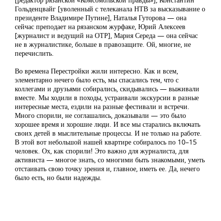
Гольденцвайг [уволенный с телеканала НТВ за высказывание о
президенте Владимире Путине], Наталья Гуторова — она
сейчас преподает на рязанском журфаке, Юрий Алексеев
[журналист и ведущий на ОТР], Мария Середа — она сейчас
не в журналистике, больше в правозащите. Ой, многие, не
перечислить.
Во времена Перестройки жили интересно. Как и всем,
элементарно нечего было есть, мы спасались тем, что с
коллегами и друзьями собирались, скидывались — выживали
вместе. Мы ходили в походы, устраивали экскурсии в разные
интересные места, ездили на разные фестивали и встречи.
Много спорили, не соглашались, доказывали — это было
хорошее время и хорошие люди. И все мы старались включать
своих детей в мыслительные процессы. И не только на работе.
В этой вот небольшой нашей квартире собиралось по 10–15
человек. Ох, как спорили! Это важно для журналиста, для
активиста — многое знать, со многими быть знакомыми, уметь
отстаивать свою точку зрения и, главное, иметь ее. Да, нечего
было есть, но были надежды.