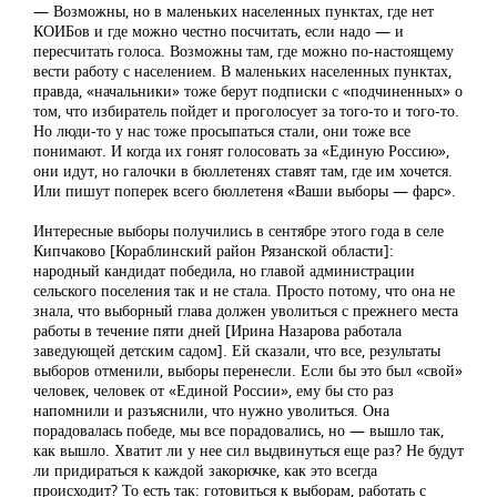
— Возможны, но в маленьких населенных пунктах, где нет
КОИБов и где можно честно посчитать, если надо — и
пересчитать голоса. Возможны там, где можно по-настоящему
вести работу с населением. В маленьких населенных пунктах,
правда, «начальники» тоже берут подписки с «подчиненных» о
том, что избиратель пойдет и проголосует за того-то и того-то.
Но люди-то у нас тоже просыпаться стали, они тоже все
понимают. И когда их гонят голосовать за «Единую Россию»,
они идут, но галочки в бюллетенях ставят там, где им хочется.
Или пишут поперек всего бюллетеня «Ваши выборы — фарс».
Интересные выборы получились в сентябре этого года в селе
Кипчаково [Кораблинский район Рязанской области]:
народный кандидат победила, но главой администрации
сельского поселения так и не стала. Просто потому, что она не
знала, что выборный глава должен уволиться с прежнего места
работы в течение пяти дней [Ирина Назарова работала
заведующей детским садом]. Ей сказали, что все, результаты
выборов отменили, выборы перенесли. Если бы это был «свой»
человек, человек от «Единой России», ему бы сто раз
напомнили и разъяснили, что нужно уволиться. Она
порадовалась победе, мы все порадовались, но — вышло так,
как вышло. Хватит ли у нее сил выдвинуться еще раз? Не будут
ли придираться к каждой закорючке, как это всегда
происходит? То есть так: готовиться к выборам, работать с