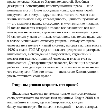
права человека. Какая-то Хартия вольностей, Всеобщая
декларация, Конституция, конституционные права — я не
понимала этого. Потом послушала новых для меня людей,
погруженных в тему, и вдруг поняла, что это то, чем я всю
жизнь занимаюсь! Ведь справедливость, ценности гуманизма
— это главное в наших дискуссиях, в журналистике и жизни.
И только после тех лекций в голове все сложилось: вот она —
власть, вот — человек, а дальше они как-то взаимодействуют.
И как только у меня эти пазлы сложились, как только щелкнуло
в голове, меня начали отовсюду убирать. Потому что права
человека не в почете у нашей системы, которая выстраивалась с
1920-х годов. ГУЛАГ туда вписывался, репрессии и расстрелы
вписывались, а обсуждение с подростками, студентами и
педагогами взаимоотношений человека и власти туда не
вписывались. Декларация прав человека, Конвенция о правах
ребенка… Чем демократия отличается от тоталитаризма — вот
что мы изучали. Чем это плохо — знать свою Конституцию и
уметь отстаивать свои права?
— Теперь вы решили возродить этот проект?
— Школа прав человека не умерла, только притормаживала
свою деятельность по нескольким причинам. Году в 2008-м в
наш кабинет в лицее, где мы базировались, кинули
банку-«зажигалку». Но попали в соседний — класс выгорел.