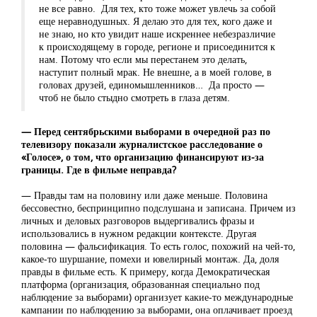
не все равно. Для тех, кто тоже может увлечь за собой
еще неравнодушных. Я делаю это для тех, кого даже и
не знаю, но кто увидит наше искреннее небезразличие
к происходящему в городе, регионе и присоединится к
нам. Потому что если мы перестанем это делать,
наступит полный мрак. Не внешне, а в моей голове, в
головах друзей, единомышленников… Да просто —
чтоб не было стыдно смотреть в глаза детям.
— Перед сентябрьскими выборами в очередной раз по
телевизору показали журналистское расследование о
«Голосе», о том, что организацию финансируют из-за
границы. Где в фильме неправда?
— Правды там на половину или даже меньше. Половина
бессовестно, беспринципно подслушана и записана. Причем из
личных и деловых разговоров выдергивались фразы и
использовались в нужном редакции контексте. Другая
половина — фальсификация. То есть голос, похожий на чей-то,
какое-то шуршание, помехи и ювелирный монтаж. Да, доля
правды в фильме есть. К примеру, когда Демократическая
платформа (организация, образованная специально под
наблюдение за выборами) организует какие-то международные
кампании по наблюдению за выборами, она оплачивает проезд