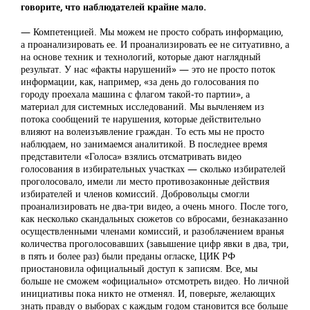
говорите, что наблюдателей крайне мало.
— Компетенцией. Мы можем не просто собрать информацию,
а проанализировать ее. И проанализировать ее не ситуативно, а
на основе техник и технологий, которые дают наглядный
результат. У нас «факты нарушений» — это не просто поток
информации, как, например, «за день до голосования по
городу проехала машина с флагом такой-то партии», а
материал для системных исследований. Мы вычленяем из
потока сообщений те нарушения, которые действительно
влияют на волеизъявление граждан. То есть мы не просто
наблюдаем, но занимаемся аналитикой. В последнее время
представители «Голоса» взялись отсматривать видео
голосования в избирательных участках — сколько избирателей
проголосовало, имели ли место противозаконные действия
избирателей и членов комиссий. Добровольцы смогли
проанализировать не два-три видео, а очень много. После того,
как несколько скандальных сюжетов со вбросами, безнаказанно
осуществленными членами комиссий, и разоблачением вранья
количества проголосовавших (завышение цифр явки в два, три,
в пять и более раз) были преданы огласке, ЦИК РФ
приостановила официальный доступ к записям. Все, мы
больше не сможем «официально» отсмотреть видео. Но личной
инициативы пока никто не отменял. И, поверьте, желающих
знать правду о выборах с каждым годом становится все больше