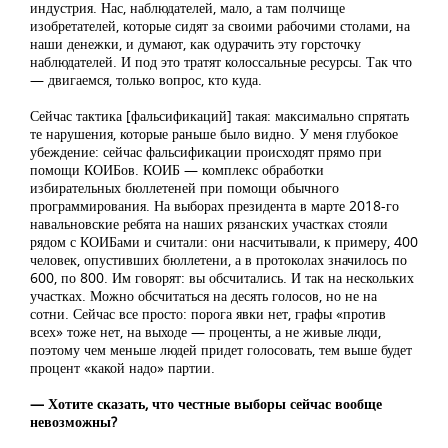
индустрия. Нас, наблюдателей, мало, а там полчище
изобретателей, которые сидят за своими рабочими столами, на
наши денежки, и думают, как одурачить эту горсточку
наблюдателей. И под это тратят колоссальные ресурсы. Так что
— двигаемся, только вопрос, кто куда.
Сейчас тактика [фальсификаций] такая: максимально спрятать
те нарушения, которые раньше было видно. У меня глубокое
убеждение: сейчас фальсификации происходят прямо при
помощи КОИБов. КОИБ — комплекс обработки
избирательных бюллетеней при помощи обычного
программирования. На выборах президента в марте 2018-го
навальновские ребята на наших рязанских участках стояли
рядом с КОИБами и считали: они насчитывали, к примеру, 400
человек, опустивших бюллетени, а в протоколах значилось по
600, по 800. Им говорят: вы обсчитались. И так на нескольких
участках. Можно обсчитаться на десять голосов, но не на
сотни. Сейчас все просто: порога явки нет, графы «против
всех» тоже нет, на выходе — проценты, а не живые люди,
поэтому чем меньше людей придет голосовать, тем выше будет
процент «какой надо» партии.
— Хотите сказать, что честные выборы сейчас вообще
невозможны?