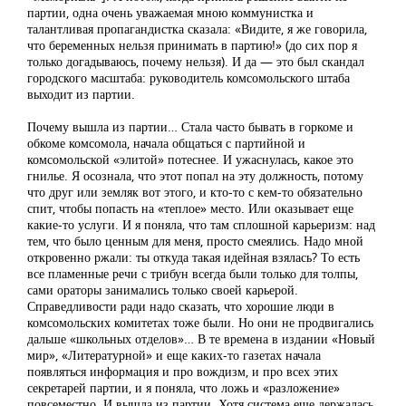
партии, одна очень уважаемая мною коммунистка и
талантливая пропагандистка сказала: «Видите, я же говорила,
что беременных нельзя принимать в партию!» (до сих пор я
только догадываюсь, почему нельзя). И да — это был скандал
городского масштаба: руководитель комсомольского штаба
выходит из партии.
Почему вышла из партии… Стала часто бывать в горкоме и
обкоме комсомола, начала общаться с партийной и
комсомольской «элитой» потеснее. И ужаснулась, какое это
гнилье. Я осознала, что этот попал на эту должность, потому
что друг или земляк вот этого, и кто-то с кем-то обязательно
спит, чтобы попасть на «теплое» место. Или оказывает еще
какие-то услуги. И я поняла, что там сплошной карьеризм: над
тем, что было ценным для меня, просто смеялись. Надо мной
откровенно ржали: ты откуда такая идейная взялась? То есть
все пламенные речи с трибун всегда были только для толпы,
сами ораторы занимались только своей карьерой.
Справедливости ради надо сказать, что хорошие люди в
комсомольских комитетах тоже были. Но они не продвигались
дальше «школьных отделов»… В те времена в издании «Новый
мир», «Литературной» и еще каких-то газетах начала
появляться информация и про вождизм, и про всех этих
секретарей партии, и я поняла, что ложь и «разложение»
повсеместно. И вышла из партии. Хотя система еще держалась.