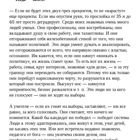
— Если не будет этих двух-трех процентов, то не «нарастут»
еще проценты. Если мы опустим руки, то прослойка от 35 и до
60 лет просто деградирует. Среди моих знакомых очень много
людей умных. Они профессионалы, они востребованы, они
вкладывают душу в свою работу, они талантливы. И они
отгораживают себя железобетонной стеной от того, что они
называют политикой. Эти люди умеют думать и анализировать,
но отгораживаются от всего, что напрямую связано с властью,
осознанно. Им кажется, что, если они начнут «вникать в
политику», их жизнь станет хуже. То есть вот их жизнь —
работа, семья, круг интересов, знакомые «для дела», — и за эту
границу они переходить не собираются. Потому что как только
они перейдут нарисованную черту, то разрушится их мир,
который они построили. Высунут нос — начнутся
неприятности, бизнес развалится и т. п. Эти люди ни за кого
не голосуют — они не ходят на выборы.
А учителя — если их гонят на выборы, заставляют, — им все
равно, за кого голосовать. Они считают, что ничего не
изменится. Какой бы кандидат ни победил — победит система.
Люди к этому адаптировались, они живут в этом, учат детей,
не касаясь этих тем. Или вот встретила недавно знакомую,
педагога от бога — она увлечена своим делом, она
профессионал, но получает зарплату в пять тысяч рублей.