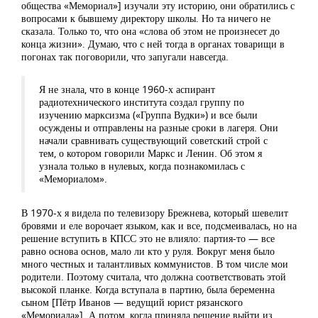
общества «Мемориал»] изучали эту историю, они обратились с
вопросами к бывшему директору школы. Но та ничего не
сказала. Только то, что она «слова об этом не произнесет до
конца жизни». Думаю, что с ней тогда в органах товарищи в
погонах так поговорили, что запугали навсегда.
Я не знала, что в конце 1960-х аспирант
радиотехнического института создал группу по
изучению марксизма («Группа Вудки») и все были
осуждены и отправлены на разные сроки в лагеря. Они
начали сравнивать существующий советский строй с
тем, о котором говорили Маркс и Ленин. Об этом я
узнала только в нулевых, когда познакомилась с
«Мемориалом».
В 1970-х я видела по телевизору Брежнева, который шевелит
бровями и еле ворочает языком, как и все, подсмеивалась, но на
решение вступить в КПСС это не влияло: партия-то — все
равно основа основ, мало ли кто у руля. Вокруг меня было
много честных и талантливых коммунистов. В том числе мои
родители. Поэтому считала, что должна соответствовать этой
высокой планке. Когда вступала в партию, была беременна
сыном [Пётр Иванов — ведущий юрист рязанского
«Мемориала»]. А потом, когда приняла решение выйти из