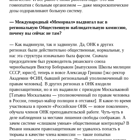
гомеопатия с больным организмом — даже микроскопические
дозы оздоравливают больную систему.
— Международный «Мемориал» выдвигал вас в
региональную Общественную наблюдательную комиссию,
почему вы сейчас не там?
— Как выдвинули, так и задвинули. Да, ОНК в других
регионах были действительно общественные, нормальные, у
нас эта структура изначально была фарсом. Сначала
председателем был руководитель рязанского союза
чернобыльцев Виктор Боборыкин [выпускник Школы милиции
СССР, юрист], теперь и вовсе Александр Гришко [экс-ректор
Академии ФСИН, бывший региональный уполномоченный по
правам человека]. В других регионах в ОНК входили
правозащитники, но и их выдавили с приходом Москальковой
[Татьяна Москалькова — уполномоченный по правам человека
в России, генерал-майор полиции в отставке]. Я какое-то время
участвовала в проекте «Российские ОНК — новое поколение»,
обучала членов ОНК преподавательской работе. Чуть-чуть в
деле наблюдения за местами лишения свободы соображаю. А
зачем системе «слишком умные» общественные контролеры? В
Рязани никаким правозащитникам не удавалось попасть в
тюрьмы в качестве члена комиссии — такие попытки
пресекались далеко на подступах. При формировании нового