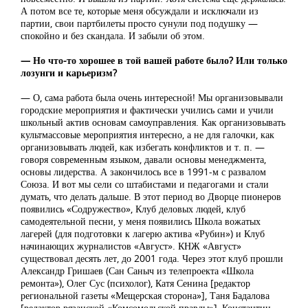
А потом все те, которые меня обсуждали и исключали из
партии, свои партбилеты просто сунули под подушку —
спокойно и без скандала. И забыли об этом.
— Но что-то хорошее в той вашей работе было? Или только
лозунги и карьеризм?
— О, сама работа была очень интересной! Мы организовывали
городские мероприятия и фактически учились сами и учили
школьный актив основам самоуправления. Как организовывать
культмассовые мероприятия интересно, а не для галочки, как
организовывать людей, как избегать конфликтов и т. п. —
говоря современным языком, давали основы менеджмента,
основы лидерства. А закончилось все в 1991-м с развалом
Союза. И вот мы сели со штабистами и педагогами и стали
думать, что делать дальше. В этот период во Дворце пионеров
появились «Содружество», Клуб деловых людей, клуб
самодеятельной песни, у меня появились Школа вожатых
лагерей (для подготовки к лагерю актива «Рубин») и Клуб
начинающих журналистов «Август». КНЖ «Август»
существовал десять лет, до 2001 года. Через этот клуб прошли
Александр Гришаев (Сан Саныч из телепроекта «Школа
ремонта»), Олег Сус (психолог), Катя Сенина [редактор
региональной газеты «Мещерская сторона»], Таня Бадалова
[редактор рязанской «Комсомольской правды»], Константин