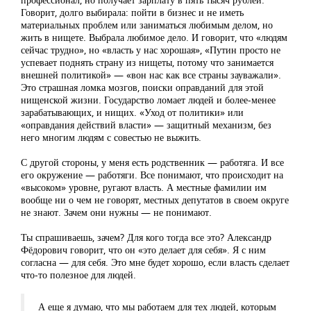
Говорит, долго выбирала: пойти в бизнес и не иметь
материальных проблем или заниматься любимым делом, но
жить в нищете. Выбрала любимое дело. И говорит, что «людям
сейчас трудно», но «власть у нас хорошая», «Путин просто не
успевает поднять страну из нищеты, потому что занимается
внешней политикой» — «вон нас как все страны зауважали».
Это страшная ломка мозгов, поиски оправданий для этой
нищенской жизни. Государство ломает людей и более-менее
зарабатывающих, и нищих. «Уход от политики» или
«оправдания действий власти» — защитный механизм, без
него многим людям с совестью не выжить.
С другой стороны, у меня есть родственник — работяга. И все
его окружение — работяги. Все понимают, что происходит на
«высоком» уровне, ругают власть. А местные фамилии им
вообще ни о чем не говорят, местных депутатов в своем округе
не знают. Зачем они нужны — не понимают.
Ты спрашиваешь, зачем? Для кого тогда все это? Александр
Фёдорович говорит, что он «это делает для себя». Я с ним
согласна — для себя. Это мне будет хорошо, если власть сделает
что-то полезное для людей.
А еще я думаю, что мы работаем для тех людей, которым