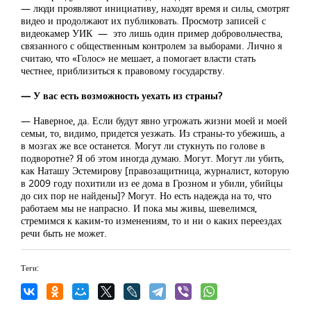
— люди проявляют инициативу, находят время и силы, смотрят
видео и продолжают их публиковать. Просмотр записей с
видеокамер УИК — это лишь один пример добровольчества,
связанного с общественным контролем за выборами. Лично я
считаю, что «Голос» не мешает, а помогает власти стать
честнее, приблизиться к правовому государству.
— У вас есть возможность уехать из страны?
— Наверное, да. Если будут явно угрожать жизни моей и моей
семьи, то, видимо, придется уезжать. Из страны-то убежишь, а
в мозгах же все останется. Могут ли стукнуть по голове в
подворотне? Я об этом иногда думаю. Могут. Могут ли убить,
как Наташу Эстемирову [правозащитница, журналист, которую
в 2009 году похитили из ее дома в Грозном и убили, убийцы
до сих пор не найдены]? Могут. Но есть надежда на то, что
работаем мы не напрасно. И пока мы живы, шевелимся,
стремимся к каким-то изменениям, то и ни о каких переездах
речи быть не может.
Теги: