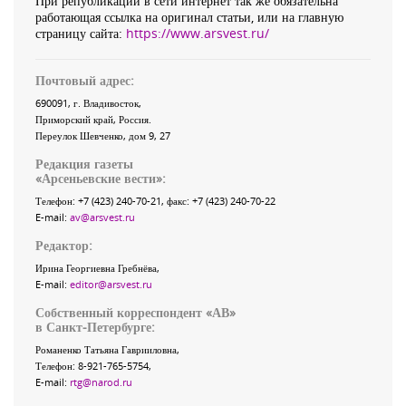
При републикации в сети интернет так же обязательна
работающая ссылка на оригинал статьи, или на главную
страницу сайта:
https://www.arsvest.ru/
Почтовый адрес:
690091
, г.
Владивосток
,
Приморский край
,
Россия
.
Переулок Шевченко
, дом 9, 27
Редакция газеты
«
Арсеньевские вести
»:
Телефон:
+7 (423) 240-70-21
, факс:
+7 (423) 240-70-22
E-mail:
av@arsvest.ru
Редактор:
Ирина Георгиевна Гребнёва,
E-mail:
editor@arsvest.ru
Собственный корреспондент «АВ»
в Санкт-Петербурге:
Романенко Татьяна Гаврииловна,
Телефон: 8-921-765-5754,
E-mail:
rtg@narod.ru