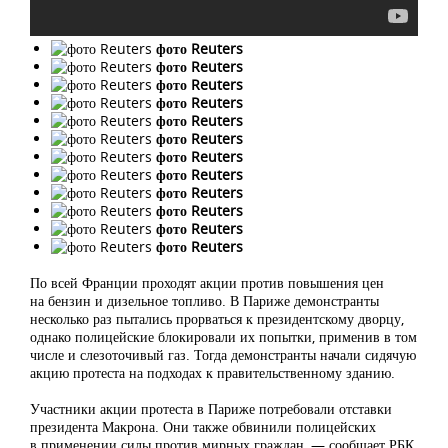
фото Reuters
фото Reuters
фото Reuters
фото Reuters
фото Reuters
фото Reuters
фото Reuters
фото Reuters
фото Reuters
фото Reuters
фото Reuters
фото Reuters
По всей Франции проходят акции против повышения цен
на бензин и дизельное топливо. В Париже демонстранты
несколько раз пытались прорваться к президентскому дворцу,
однако полицейские блокировали их попытки, применив в том
числе и слезоточивый газ. Тогда демонстранты начали сидячую
акцию протеста на подходах к правительственному зданию.
Участники акции протеста в Париже потребовали отставки
президента Макрона. Они также обвинили полицейских
в применении силы против мирных граждан, — сообщает РБК.