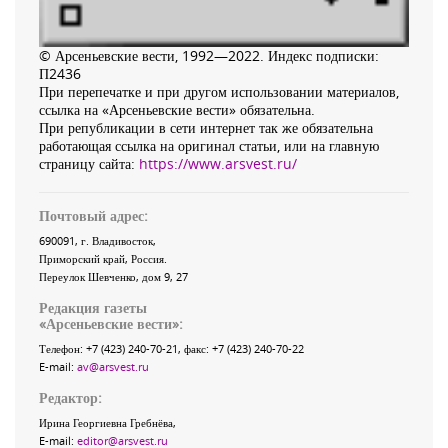
© Арсеньевские вести, 1992—2022. Индекс подписки:
П2436
При перепечатке и при другом использовании материалов,
ссылка на «Арсеньевские вести» обязательна.
При републикации в сети интернет так же обязательна
работающая ссылка на оригинал статьи, или на главную
страницу сайта:
https://www.arsvest.ru/
Почтовый адрес:
690091
, г.
Владивосток
,
Приморский край
,
Россия
.
Переулок Шевченко
, дом 9, 27
Редакция газеты
«
Арсеньевские вести
»:
Телефон:
+7 (423) 240-70-21
, факс:
+7 (423) 240-70-22
E-mail:
av@arsvest.ru
Редактор:
Ирина Георгиевна Гребнёва,
E-mail:
editor@arsvest.ru