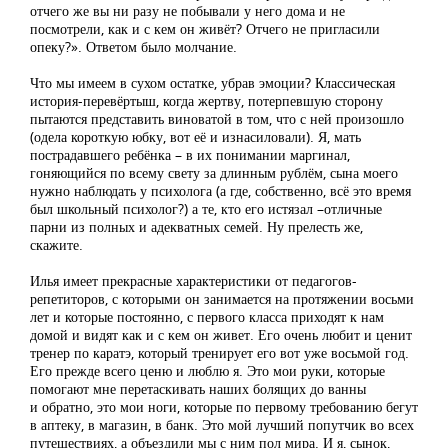
отчего же вы ни разу не побывали у него дома и не
посмотрели, как и с кем он живёт? Отчего не пригласили
опеку?». Ответом было молчание.
Что мы имеем в сухом остатке, убрав эмоции? Классическая
история-перевёртыш, когда жертву, потерпевшую сторону
пытаются представить виноватой в том, что с ней произошло
(одела короткую юбку, вот её и изнасиловали). Я, мать
пострадавшего ребёнка – в их понимании маргинал,
гоняющийся по всему свету за длинным рублём, сына моего
нужно наблюдать у психолога (а где, собственно, всё это время
был школьный психолог?) а те, кто его истязал –отличные
парни из полных и адекватных семей. Ну прелесть же,
скажите.
Илья имеет прекрасные характеристики от педагогов-
репетиторов, с которыми он занимается на протяжении восьми
лет и которые постоянно, с первого класса приходят к нам
домой и видят как и с кем он живет. Его очень любит и ценит
тренер по каратэ, который тренирует его вот уже восьмой год.
Его прежде всего ценю и люблю я. Это мои руки, которые
помогают мне перетаскивать наших болящих до ванны
и обратно, это мои ноги, которые по первому требованию бегут
в аптеку, в магазин, в банк. Это мой лучший попутчик во всех
путешествиях, а объездили мы с ним пол мира. И я, сынок,