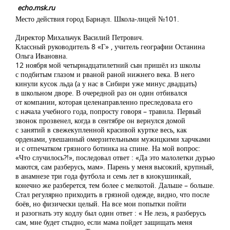
echo.msk.ru
Место действия город Барнаул. Школа-лицей №101.
Директор Михальчук Василий Петрович.
Классный руководитель 8 «Г» , учитель географии Останина
Ольга Ивановна.
12 ноября мой четырнадцатилетний сын пришёл из школы
с подбитым глазом и рваной раной нижнего века. В него
кинули кусок льда (а у нас в Сибири уже минус двадцать)
в школьном дворе. В очередной раз он один отбивался
от компании, которая целенаправленно преследовала его
с начала учебного года, попросту говоря – травила. Первый
звонок прозвенел, когда в сентябре он вернулся домой
с занятий в свежекупленной красивой куртке весь, как
орденами, увешанный омерзительными мужицкими харчками
и с отпечатком грязного ботинка на спине. На мой вопрос:
«Что случилось?!», последовал ответ : «Да это малолетки дурью
маются, сам разберусь, мам». Парень у меня высокий, крупный,
в анамнезе три года футбола и семь лет в киокушинкай,
конечно же разберется, тем более с мелкотой. Дальше – больше.
Стал регулярно приходить в грязной одежде, видно, что после
боёв, но физически целый. На все мои попытки пойти
и разогнать эту кодлу был один ответ : « Не лезь, я разберусь
сам, мне будет стыдно, если мама пойдет защищать меня