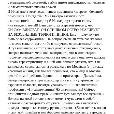
с медицинской системой, выбиванием инвалидности, лекарств
и элементарного визита врачей.
И Илья мне в этом всем нашем домашнем лазарете –большой
помощник. Но где там! Мне быстро заткнули рот,
с мотивацией – не надо тут! Не надо тут трясти своими
инвалидами, неча!!! Ваш сын стал жертвой потому, что
ОН САМ ВИНОВАТ. ОН СЛИШКОМ ОСТРО РЕАГИРУЕТ
НА БЕЗОБИДНЫЕ ТЫЧКИ И ПИНКИ. Ему !!! Ему нужно
быть более сдержанным. На вопрос были ли хоть раз жалобы
на моего сына от кого-либо я получила отрицательный ответ.
И тут вишенкой на торте выступает классный руководитель,
которая начинает меня шантажировать, что в инспекцию
по делам несовершеннолетних на моего сына она тоже должна
писать характеристику и в ней она обязана указать, что я не
занимаюсь своим сыном, а разъезжаю по Москвам (в поисках
красивой жизни, как мы все понимаем, что ж ещё в Москве
делать) и мой ребёнок брошен и не присмотрен. Дальнейшая
беседа переросла в трагифарс, где мне в спину кричали три
взрослых человека, некогда уважаемой и интеллигентной
профессии : «Писааательница! Журналиииистка! Сейчас
прицепится к одной фразе и начнет тут! Мы тут все пуганые!».
Волосы на моей голове в этот момент чуть сами с собой
не начали разговаривать от ужаса. Конечно же я вернулась
и задала вопрос классному руководителю : «Если всё так плохо
и сын мой позабыт и позаброшен матерью, как вы утверждаете,