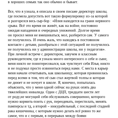
в хороших семьях так оно обычно и бывает.
Все, что я узнала, я описала в своем письме директору школы,
где посмела допустить вот такую формулировку из-за которой
и разгорелся весь сыр-бор : «Илия находится на грани нервного
срыва. Всё это время он живёт, как на войне, постоянно
ожидая нападения и очередных унижений. Долгое время
он просил меня не вмешиваться, мол, разберется сам. У самого
не получилось. И очень жаль, что находясь в постоянном
контакте с детьми, разобраться с этой ситуацией не получилось
не получилось ни у администрации школы, ни у педагогов».
При личной встрече с директором, завучем и классным
руководителем, где я узнала много интересного о себе и сыне,
меня никто не поинтересовался, как чувствует себя Илья, никто
и не подумал просто извиниться перед нами. С места в карьер
меня начали отчитывать, как школьницу, которая провинилась
перед всеми в том, что её сын стал жертвой толпы и которая
не днюет и не ночует в школе. Я, конечно, попыталась
объяснить, что у меня одной сейчас на руках опять два
тяжелейших инвалида. Один с ДЦП, тридцати шести лет
от роду,не могущий себя обслуживать совершенно, которого
нужно кормить-поить с рук, переодевать, перестилать, менять
памперсы и тд, а второй – инкурабельный, с последней стадией
рака кишечника, с которым нужно делать всё ровно то же
самое, что и с первым, в перерывах между боями