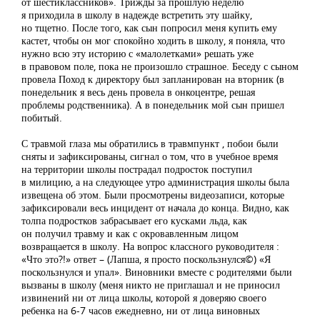
от шестиклассников». Трижды за прошлую неделю
я приходила в школу в надежде встретить эту шайку,
но тщетно. После того, как сын попросил меня купить ему
кастет, чтобы он мог спокойно ходить в школу, я поняла, что
нужно всю эту историю с «малолетками» решать уже
в правовом поле, пока не произошло страшное. Беседу с сыном
провела Поход к директору был запланирован на вторник (в
понедельник я весь день провела в онкоцентре, решая
проблемы родственника). А в понедельник мой сын пришел
побитый.
С травмой глаза мы обратились в травмпункт , побои были
сняты и зафиксированы, сигнал о том, что в учебное время
на территории школы пострадал подросток поступил
в милицию, а на следующее утро администрация школы была
извещена об этом. Были просмотрены видеозаписи, которые
зафиксировали весь инцидент от начала до конца. Видно, как
толпа подростков забрасывает его кусками льда, как
он получил травму и как с окровавленным лицом
возвращается в школу. На вопрос классного руководителя :
«Что это?!» ответ – (Лапша, я просто поскользнулся©) «Я
поскользнулся и упал». Виновники вместе с родителями были
вызваны в школу (меня никто не приглашал и не приносил
извинений ни от лица школы, которой я доверяю своего
ребенка на 6-7 часов ежедневно, ни от лица виновных