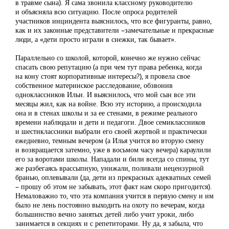
в травме сына). Я сама звонила классному руководителю
и объясняла всю ситуацию. После опроса родителей
участников инциндента выяснилось, что все фигуранты, равно,
как и их законные представители –замечательные и прекрасные
люди, а «дети просто играли в снежки, так бывает».
Параллельно со школой, которой, конечно же нужно сейчас
спасать свою репутацию (а при чем тут права ребенка, когда
на кону стоят корпоративные интересы?), я провела свое
собственное материнское расследование, обзвонив
одноклассников Ильи. И выяснилось, что мой сын все эти
месяцы жил, как на войне. Всю эту историю, а происходила
она и в стенах школы и за ее стенами, в режиме реального
времени наблюдали и дети и педагоги. Двое семиклассников
и шестиклассники выбрали его своей жертвой и практически
ежедневно, темным вечером (а Илья учится во вторую смену
и возвращается затемно, уже в восьмом часу вечера) караулили
его за воротами школы. Нападали и били всегда со спины, тут
же разбегаясь врассыпную, унижали, поливали нецензурной
бранью, оплевывали (да, дети из прекрасных адекватных семей
– прошу об этом не забывать, этот факт нам скоро пригодится).
Немаловажно то, что эта компания учится в первую смену и им
было не лень постоянно выходить на охоту по вечерам, когда
большинство вечно занятых детей либо учит уроки, либо
занимается в секциях и с репетиторами. Ну да, я забыла, что