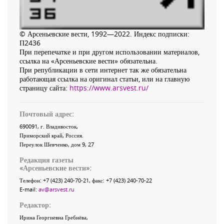
© Арсеньевские вести, 1992—2022. Индекс подписки:
П2436
При перепечатке и при другом использовании материалов,
ссылка на «Арсеньевские вести» обязательна.
При републикации в сети интернет так же обязательна
работающая ссылка на оригинал статьи, или на главную
страницу сайта:
https://www.arsvest.ru/
Почтовый адрес:
690091
, г.
Владивосток
,
Приморский край
,
Россия
.
Переулок Шевченко
, дом 9, 27
Редакция газеты
«
Арсеньевские вести
»:
Телефон:
+7 (423) 240-70-21
, факс:
+7 (423) 240-70-22
E-mail:
av@arsvest.ru
Редактор:
Ирина Георгиевна Гребнёва,