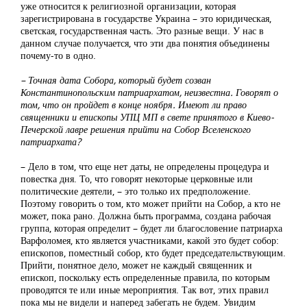
уже относится к религиозной организации, которая
зарегистрирована в государстве Украина – это юридическая,
светская, государственная часть. Это разные вещи. У нас в
данном случае получается, что эти два понятия объединены
почему-то в одно.
– Точная дата Собора, который будет созван
Константинопольским патриархатом, неизвестна. Говорят о
том, что он пройдет в конце ноября. Имеют ли право
священники и епископы УПЦ МП в свете принятого в Киево-
Печерской лавре решения прийти на Собор Вселенского
патриархата?
– Дело в том, что еще нет даты, не определены процедура и
повестка дня. То, что говорят некоторые церковные или
политические деятели, – это только их предположение.
Поэтому говорить о том, кто может прийти на Собор, а кто не
может, пока рано. Должна быть программа, создана рабочая
группа, которая определит – будет ли благословение патриарха
Варфоломея, кто является участниками, какой это будет собор:
епископов, поместный собор, кто будет председательствующим.
Прийти, понятное дело, может не каждый священник и
епископ, поскольку есть определенные правила, по которым
проводятся те или иные мероприятия. Так вот, этих правил
пока мы не видели и наперед забегать не будем. Увидим