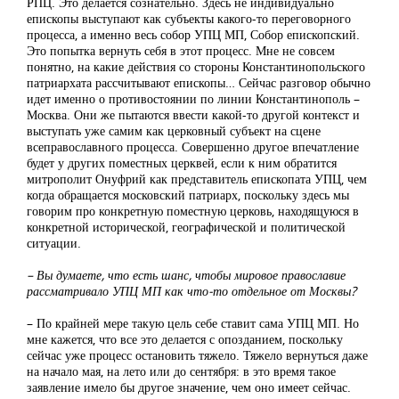
РПЦ. Это делается сознательно. Здесь не индивидуально
епископы выступают как субъекты какого-то переговорного
процесса, а именно весь собор УПЦ МП, Собор епископский.
Это попытка вернуть себя в этот процесс. Мне не совсем
понятно, на какие действия со стороны Константинопольского
патриархата рассчитывают епископы… Сейчас разговор обычно
идет именно о противостоянии по линии Константинополь –
Москва. Они же пытаются ввести какой-то другой контекст и
выступать уже самим как церковный субъект на сцене
всеправославного процесса. Совершенно другое впечатление
будет у других поместных церквей, если к ним обратится
митрополит Онуфрий как представитель епископата УПЦ, чем
когда обращается московский патриарх, поскольку здесь мы
говорим про конкретную поместную церковь, находящуюся в
конкретной исторической, географической и политической
ситуации.
– Вы думаете, что есть шанс, чтобы мировое православие
рассматривало УПЦ МП как что-то отдельное от Москвы?
– По крайней мере такую цель себе ставит сама УПЦ МП. Но
мне кажется, что все это делается с опозданием, поскольку
сейчас уже процесс остановить тяжело. Тяжело вернуться даже
на начало мая, на лето или до сентября: в это время такое
заявление имело бы другое значение, чем оно имеет сейчас.