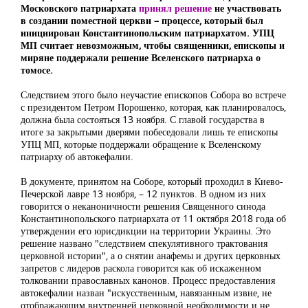
Московского патриархата
принял решение
не участвовать
в создании поместной церкви – процессе, который был
инициирован Константинопольским патриархатом. УПЦ
МП считает невозможным, чтобы священники, епископы и
миряне поддержали решение Вселенского патриарха о
томосе.
Следствием этого было неучастие епископов Собора во встрече
с президентом Петром Порошенко, которая, как планировалось,
должна была состояться 13 ноября. С главой государства в
итоге за закрытыми дверями побеседовали лишь те епископы
УПЦ МП, которые поддержали обращение к Вселенскому
патриарху об автокефалии.
В документе, принятом на Соборе, который проходил в Киево-
Печерской лавре 13 ноября, – 12 пунктов. В одном из них
говорится о неканоничности решения Священного синода
Константинопольского патриархата от 11 октября 2018 года об
утверждении его юрисдикции на территории Украины. Это
решение названо "следствием спекулятивного трактования
церковной истории", а о снятии анафемы и других церковных
запретов с лидеров раскола говорится как об искаженном
толковании православных канонов. Процесс предоставления
автокефалии назван "искусственным, навязанным извне, не
отображающим внутренней церковной необходимости и не