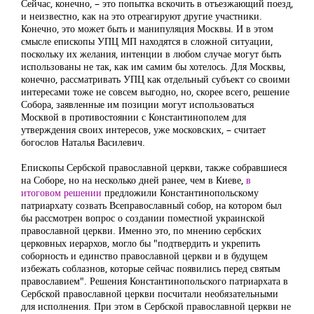
Сейчас, конечно, – это попытка вскочить в отъезжающий поезд,
и неизвестно, как на это отреагируют другие участники.
Конечно, это может быть и манипуляция Москвы. И в этом
смысле епископы УПЦ МП находятся в сложной ситуации,
поскольку их желания, интенции в любом случае могут быть
использованы не так, как им самим бы хотелось. Для Москвы,
конечно, рассматривать УПЦ как отдельный субъект со своими
интересами тоже не совсем выгодно, но, скорее всего, решение
Собора, заявленные им позиции могут использоваться
Москвой в противостоянии с Константинополем для
утверждения своих интересов, уже московских, – считает
богослов Наталья Василевич.
Епископы Сербской православной церкви, также собравшиеся
на Соборе, но на несколько дней ранее, чем в Киеве,
в
итоговом решении
предложили Константинопольскому
патриархату созвать Всеправославный собор, на котором был
бы рассмотрен вопрос о создании поместной украинской
православной церкви. Именно это, по мнению сербских
церковных иерархов, могло бы "подтвердить и укрепить
соборность и единство православной церкви и в будущем
избежать соблазнов, которые сейчас появились перед святым
православием". Решения Константинопольского патриархата в
Сербской православной церкви посчитали необязательными
для исполнения. При этом в Сербской православной церкви не