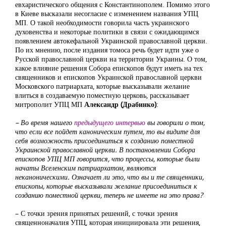
евхаристического общения с Константинополем. Помимо этого
в Киеве высказали несогласие с изменением названия УПЦ
МП. О такой необходимости говорила часть украинского
духовенства и некоторые политики в связи с ожидающимся
появлением автокефальной Украинской православной церкви.
По их мнению, после издания томоса речь будет идти уже о
Русской православной церкви на территории Украины. О том,
какое влияние решения Собора епископов будут иметь на тех
священников и епископов Украинской православной церкви
Московского патриархата, которые высказывали желание
влиться в создаваемую поместную церковь, рассказывает
митрополит УПЦ МП
Александр (Драбинко)
:
– Во время нашего
предыдущего интервью
вы говорили о том,
что если все пойдет каноническим путем, то вы видите для
себя возможность присоединиться к созданию поместной
Украинской православной церкви. В постановлении Собора
епископов УПЦ МП говорится, что процессы, которые были
начаты Вселенским патриархатом, являются
неканоническими. Означает ли это, что вы и те священники,
епископы, которые высказывали желание присоединиться к
созданию поместной церкви, теперь не имеете на это права?
– С точки зрения принятых решений, с точки зрения
священноначалия УПЦ, которая инициировала эти решения,