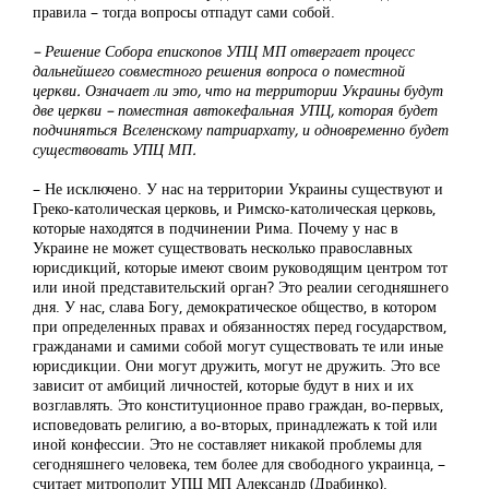
правила – тогда вопросы отпадут сами собой.
– Решение Собора епископов УПЦ МП отвергает процесс
дальнейшего совместного решения вопроса о поместной
церкви. Означает ли это, что на территории Украины будут
две церкви – поместная автокефальная УПЦ, которая будет
подчиняться Вселенскому патриархату, и одновременно будет
существовать УПЦ МП.
– Не исключено. У нас на территории Украины существуют и
Греко-католическая церковь, и Римско-католическая церковь,
которые находятся в подчинении Рима. Почему у нас в
Украине не может существовать несколько православных
юрисдикций, которые имеют своим руководящим центром тот
или иной представительский орган? Это реалии сегодняшнего
дня. У нас, слава Богу, демократическое общество, в котором
при определенных правах и обязанностях перед государством,
гражданами и самими собой могут существовать те или иные
юрисдикции. Они могут дружить, могут не дружить. Это все
зависит от амбиций личностей, которые будут в них и их
возглавлять. Это конституционное право граждан, во-первых,
исповедовать религию, а во-вторых, принадлежать к той или
иной конфессии. Это не составляет никакой проблемы для
сегодняшнего человека, тем более для свободного украинца, –
считает митрополит УПЦ МП Александр (Драбинко).