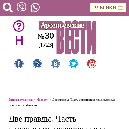
РУБРИКИ
30
№
H
[1723]
Главная страница
Новости
Две правды. Часть украинских православных
останется с Москвой
Две правды. Часть
украинских православных