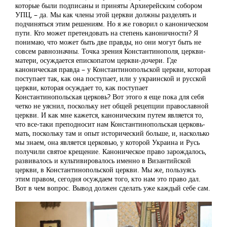
которые были подписаны и приняты Архиерейским собором
УПЦ, – да. Мы как члены этой церкви должны разделять и
подчиняться этим решениям. Но я же говорил о каноническом
пути. Кто может претендовать на степень каноничности? Я
понимаю, что может быть две правды, но они могут быть не
совсем равнозначны. Точка зрения Константинополя, церкви-
матери, осуждается епископатом церкви-дочери. Где
каноническая правда – у Константинопольской церкви, которая
поступает так, как она поступает, или у украинской и русской
церкви, которая осуждает то, как поступает
Константинопольская церковь? Вот этого я еще пока для себя
четко не уяснил, поскольку нет общей рецепции православной
церкви. И как мне кажется, каноническим путем является то,
что все-таки преподносит нам Константинопольская церковь-
мать, поскольку там и опыт исторический больше, и, насколько
мы знаем, она является церковью, у которой Украина и Русь
получили святое крещение. Каноническое право зарождалось,
развивалось и культивировалось именно в Византийской
церкви, в Константинопольской церкви. Мы же, пользуясь
этим правом, сегодня осуждаем того, кто нам это право дал.
Вот в чем вопрос. Вывод должен сделать уже каждый себе сам.