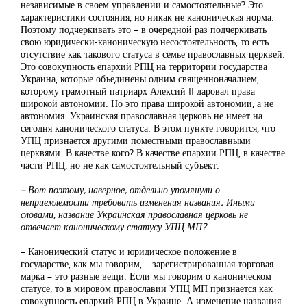
независимые в своем управлении и самостоятельные? Это
характеристики состояния, но никак не каноническая норма.
Поэтому подчеркивать это – в очередной раз подчеркивать
свою юридически-каноническую несостоятельность, то есть
отсутствие как такового статуса в семье православных церквей.
Это совокупность епархий РПЦ на территории государства
Украина, которые объединены одним священноначалием,
которому грамотный патриарх Алексий II даровал права
широкой автономии. Но это права широкой автономии, а не
автономия. Украинская православная церковь не имеет на
сегодня канонического статуса. В этом пункте говорится, что
УПЦ признается другими поместными православными
церквями. В качестве кого? В качестве епархии РПЦ, в качестве
части РПЦ, но не как самостоятельный субъект.
– Вот поэтому, наверное, отдельно упомянули о
неприемлемости требовать изменения названия. Иными
словами, название Украинская православная церковь не
отвечает каноническому статусу УПЦ МП?
– Канонический статус и юридическое положение в
государстве, как мы говорим, – зарегистрированная торговая
марка – это разные вещи. Если мы говорим о каноническом
статусе, то в мировом православии УПЦ МП признается как
совокупность епархий РПЦ в Украине. А изменение названия