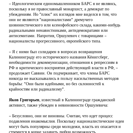
– Идеологическим единомышленником БАРС я не являюсь,
поскольку я не православный монархист, а демократ по
убеждениям. Но "плюс" их взглядов мне виделся в том, что
они не являются "националистами" дремучего
шовинистического или ксенофобского склада, какими-нибудь
радикальными ненавистниками, антидемократами или
антисемитами. Напротив, Оршулевич с товарищами –
националисты прогрессивного, европейского типа.
– Я с ними был солидарен в вопросах возвращения
Калининграду его исторического названия Кёнигсберг,
необходимости декоммунизации, отношения к репрессиям в
РФ и критического восприятия действующей власти в РФ, –
продолжает Саввин. Он подчеркивает, что члены БАРС
никогда не высказывались в пользу насильственных методов
борьбы: "Они были идейными, но без склонностей к
крайностям или радикализму".
Яков Григорьев
, известный в Калининграде гражданский
активист, также убежден в невиновности Оршулевича:
– Безусловно, они не виновны. Считаю, что идет процесс
подавления инакомыслия. Поскольку националистические идеи
могут быть популярны среди молодежи, власть их опасается и
стремится в корне задавить любую возможность