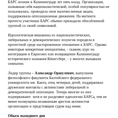
БАРС возник в Калининграде лет пять назад. Организация,
назвавшая себя националистической, особой популярностью не
пользовалась: проводила свои малочисленные акции,
поддерживала оппозиционные движения. На митинги
протеста участники БАРС обычно приходили обособленной
группой со своей символикой.
Идеологическая мешанина из националистических,
либеральных и демократических лозунгов породила в
протестной среде настороженное отношение к БАРС. Однако
некоторые конкретные инициативы, - скажем, курс на
интеграцию в Евросоюз или возвращение Калининграду
исторического названия Кёнигсберг, - у многих вызывали
симпатии.
Лидер группы –
Александр Оршулевич
, выпускник
философского факультета Балтийского федерального
университета им. Канта, отец четверых детей, поддерживал
дружеские контакты с активистами либеральной и
демократической оппозиции. Теперь многие из них
подчеркивают: хотя и не разделяют идеологию БАРСа, тем не
менее возмущены незаконным арестом активистов
организации и предстоящим судом над ними.
Обыск выходного дня