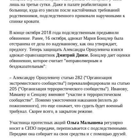
лишь на третьи сутки. Даже в палате реабилитации в
больнице, куда его увезли после настойчивых требований
родственников, подследственного приковали наручниками к
спинке кровати.
В конце октября 2018 года подследственным предъявили
обвинение. Ранее, 16 октября, адвокат Мария Бонцлер была
отстранена от дела по надуманному, как она утверждает,
предлогу. Теперь защищать Александра Оршулевича взялся
адвокат-правозащитник
Дмитрий Динзе.
Бонцлер дает оценки
обвинению, которое считает "неправолмерным и
бездоказательным":
– Александру Оршулевичу статью 282 ("Организация
экстремистского сообщества") переквалифицировали на статью
205 ("Организация террористического сообщества"). Иванову,
Мамаеву и Сенцову вменяют "участие в террористическом
сообществе". Помимо ужесточения наказания (вплоть до
пожизненного), это еще означает, что судить будет военный
трибунал. Скорее всего, в закрытом режиме.
Участница протестных акций
Ольга Малышева
регулярно
носит в СИЗО передачи, переписывается с подследственными.
Передачи она собирает на свои средства и с помощью друзей.