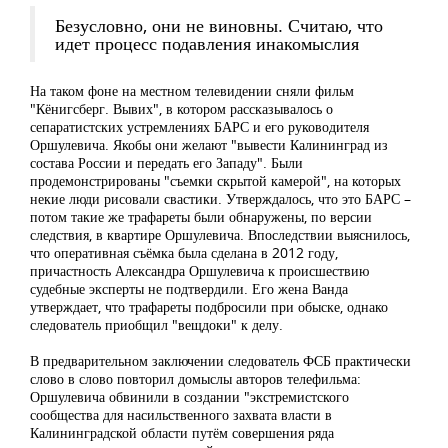
Безусловно, они не виновны. Считаю, что
идет процесс подавления инакомыслия
На таком фоне на местном телевидении сняли фильм
"Кёнигсберг. Вывих", в котором рассказывалось о
сепаратистских устремлениях БАРС и его руководителя
Оршулевича. Якобы они желают "вывести Калининград из
состава России и передать его Западу". Были
продемонстрированы "съемки скрытой камерой", на которых
некие люди рисовали свастики. Утверждалось, что это БАРС –
потом такие же трафареты были обнаружены, по версии
следствия, в квартире Оршулевича. Впоследствии выяснилось,
что оперативная съёмка была сделана в 2012 году,
причастность Александра Оршулевича к происшествию
судебные эксперты не подтвердили. Его жена Ванда
утверждает, что трафареты подбросили при обыске, однако
следователь приобщил "вещдоки" к делу.
В предварительном заключении следователь ФСБ практически
слово в слово повторил домыслы авторов телефильма:
Оршулевича обвинили в создании "экстремистского
сообщества для насильственного захвата власти в
Калининградской области путём совершения ряда