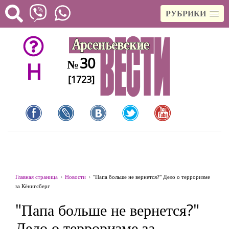
РУБРИКИ
30
№
H
[1723]
Главная страница
Новости
"Папа больше не вернется?" Дело о терроризме
за Кёнигсберг
"Папа больше не вернется?"
Дело о терроризме за