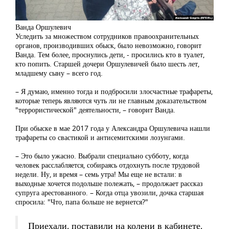
Ванда Оршулевич
Уследить за множеством сотрудников правоохранительных
органов, производивших обыск, было невозможно, говорит
Ванда. Тем более, проснулись дети, - просились кто в туалет,
кто попить. Старшей дочери Оршулевичей было шесть лет,
младшему сыну – всего год.
– Я думаю, именно тогда и подбросили злосчастные трафареты,
которые теперь являются чуть ли не главным доказательством
"террористической" деятельности, – говорит Ванда.
При обыске в мае 2017 года у Александра Оршулевича нашли
трафареты со свастикой и антисемитскими лозунгами.
– Это было ужасно. Выбрали специально субботу, когда
человек расслабляется, собираясь отдохнуть после трудовой
недели. Ну, и время – семь утра! Мы еще не встали: в
выходные хочется подольше полежать, – продолжает рассказ
супруга арестованного. – Когда отца увозили, дочка старшая
спросила: "Что, папа больше не вернется?"
Приехали, поставили на колени в кабинете,