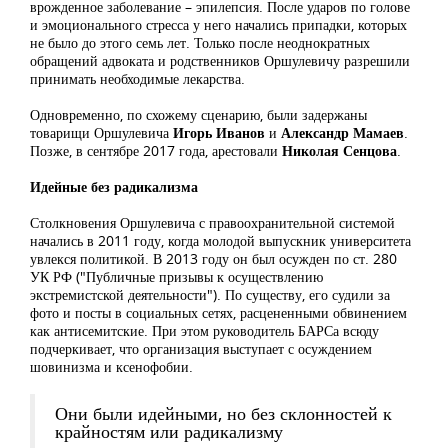
врожденное заболевание – эпилепсия. После ударов по голове
и эмоционального стресса у него начались припадки, которых
не было до этого семь лет. Только после неоднократных
обращений адвоката и родственников Оршулевичу разрешили
принимать необходимые лекарства.
Одновременно, по схожему сценарию, были задержаны
товарищи Оршулевича
Игорь Иванов
и
Александр Мамаев
.
Позже, в сентябре 2017 года, арестовали
Николая Сенцова
.
Идейные без радикализма
Столкновения Оршулевича с правоохранительной системой
начались в 2011 году, когда молодой выпускник университета
увлекся политикой. В 2013 году он был осужден по ст. 280
УК РФ ("Публичные призывы к осуществлению
экстремистской деятельности"). По существу, его судили за
фото и посты в социальных сетях, расцененными обвинением
как антисемитские. При этом руководитель БАРСа всюду
подчеркивает, что организация выступает с осуждением
шовинизма и ксенофобии.
Они были идейными, но без склонностей к
крайностям или радикализму