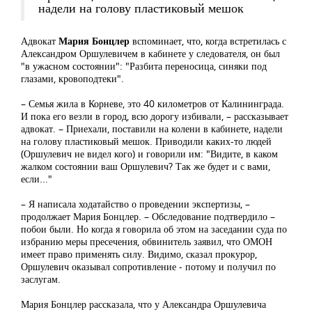
надели на голову пластиковый мешок
Адвокат
Мария Бонцлер
вспоминает, что, когда встретилась с
Александром Оршулевичем в кабинете у следователя, он был
"в ужасном состоянии": "Разбита переносица, синяки под
глазами, кровоподтеки".
– Семья жила в Корневе, это 40 километров от Калининграда.
И пока его везли в город, всю дорогу избивали, – рассказывает
адвокат. – Приехали, поставили на колени в кабинете, надели
на голову пластиковый мешок. Приводили каких-то людей
(Оршулевич не видел кого) и говорили им: "Видите, в каком
жалком состоянии ваш Оршулевич? Так же будет и с вами,
если..."
– Я написала ходатайство о проведении экспертизы, –
продолжает Мария Бонцлер. – Обследование подтвердило –
побои были. Но когда я говорила об этом на заседании суда по
избранию меры пресечения, обвинитель заявил, что ОМОН
имеет право применять силу. Видимо, сказал прокурор,
Оршулевич оказывал сопротивление - потому и получил по
заслугам.
Мария Бонцлер рассказала, что у Александра Оршулевича