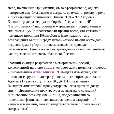
Дело, по мнению Оршулевича, было сфабриковано, однако
испортило ему биографию и сыграло, возможно, роковую роль
в последующих обвинениях. Зимой 2016–2017 годов в
Калининграде развернулась борьба с "германизацией".
"Патриотически" настроенные журналисты и общественные
активисты шумно протестовали против всего, что связано с
немецким прошлым Кёнигсберга. Еще недавно тему
возвращения Калининграду исторического имени обсуждали
открыто, даже губернатор высказывался за проведение
референдума. Теперь же любое краеведение стали расценивать
как стремление оторвать область от России.
Громкий скандал разразился с мемориальной доской,
закрепленной на стене дома, в котором жила немецкая поэтесса
и писательница
Агнес Мигель
. "Немецкая Ахматова", как
называли ее русские литературоведы, после прихода к власти
Адольфа Гитлера вступила в НСДАП. По заявлению
"антигерманизаторов" прокуратура вынесла протест, доску
сняли. Предписание прокуратуры не вызывало сомнений:
"Присвоение объекту имени лица, поддерживавшего
идеологию фашизма и являвшегося членом запрещённой
нацистской партии, может свидетельствовать о проявлениях
экстремизма".