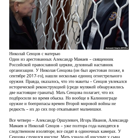
Николай Сенцов с матерью
Один из арестованных Александр Мамаев – священник
Российской православной церкви, духовный наставник
организации. У Николая Сенцова (он был арестован позже, в
сентябре 2017-го), нашли несколько единиц огнестрельного
оружия. Правда, оказалось, что это макеты – Сенцов увлекался
исторической реконструкцией (среди муляжей обнаружились
две настоящие гранаты). Мать Сенцова полагает, что их
подбросили во время обыска. Но вообще в Калининграде
оружие и боеприпасы времен Второй мировой войны не
редкость – их до сих пор откапывают мальчишки.
Все четверо – Александр Оршулевич, Игорь Иванов, Александр
Мамаев и Николай Сенцов – уже полтора года находятся в
следственном изоляторе, все сидят в одиночных камерах. У
Сенцова случился инсульт. Мать узнала об инсульте у сына