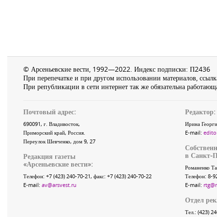
© Арсеньевские вести, 1992—2022. Индекс подписки: П2436
При перепечатке и при другом использовании материалов, ссылка
При републикации в сети интернет так же обязательна работающа
Почтовый адрес:
Редактор:
690091
, г.
Владивосток
,
Ирина Георги
Приморский край
,
Россия
.
E-mail:
edito
Переулок Шевченко
, дом 9, 27
Собственн
в Санкт-П
Редакция газеты
«
Арсеньевские вести
»:
Романенко Та
Телефон:
+7 (423) 240-70-21
, факс:
+7 (423) 240-70-22
Телефон: 8-9
E-mail:
av@arsvest.ru
E-mail:
rtg@
Отдел ре
Тел.: (423) 2