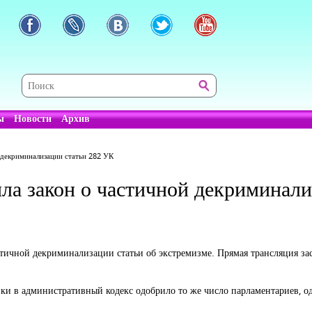
ы
Новости
Архив
 декриминализации статьи 282 УК
ила закон о частичной декриминал
стичной декриминализации статьи об экстремизме. Прямая трансляция за
ки в административный кодекс одобрило то же число парламентариев, о