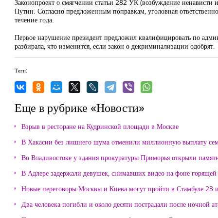
Законопроект о смягчении статьи 282 УК (возбуждение ненависти 
Путин. Согласно предложенным поправкам, уголовная ответственност
течение года.
Первое нарушение президент предложил квалифицировать по админ
разбирала, что изменится, если закон о декриминализации одобрят.
Теги:
Еще в рубрике «Новости»
Взрыв в ресторане на Кудринской площади в Москве
В Хакасии без лишнего шума отменили миллионную выплату се
Во Владивостоке у здания прокуратуры Приморья открыли памя
В Адлере задержали девушек, снимавших видео на фоне горящей
Новые переговоры Москвы и Киева могут пройти в Стамбуле 23 
Два человека погибли и около десяти пострадали после ночной а