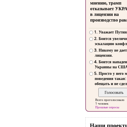
мнению, трамп
отказывает УКР
в лицензии на
производство рак
1. Уважает Путин
2. Боится увелич
эскалацию конфл
3. Никому не дает
лицензии.
4. Боится нападе
Украины на СШ
5. Просто у него 
поведения такая:
обещать и не сдел
Всего проголосовало
1 человек
Прошлые опросы
Наши проект