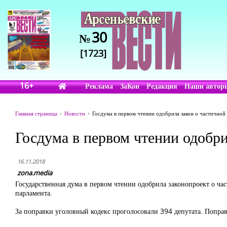
30
№
[1723]
16+
Реклама
ЗаКон
Редакция
Наши автор
Главная страница
Новости
Госдума в первом чтении одобрила закон о частичной
Госдума в первом чтении одобр
16.11.2018
zona.media
Государственная дума в первом чтении одобрила законопроект о ча
парламента.
За поправки уголовный кодекс проголосовали 394 депутата. Поправ