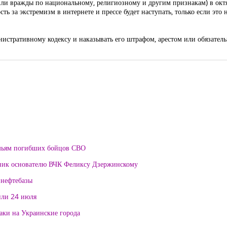
или вражды по национальному, религиозному и другим признакам) в окт
ь за экстремизм в интернете и прессе будет наступать, только если это
истративному кодексу и наказывать его штрафом, арестом или обязател
мьям погибших бойцов СВО
тник основателю ВЧК Феликсу Дзержинскому
 нефтебазы
или 24 июля
таки на Украинские города