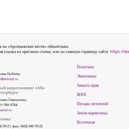
 на «Арсеньевские вести» обязательна.
я ссылка на оригинал статьи, или на главную страницу сайта:
https://w
Политика
евна Гребнёва,
Экономика
r@arsvest.ru
Защита прав
ый корреспондент «АВ»
етербурге:
ЖКХ
тьяна Гаврииловна,
Письма читателей
21-765-5754,
narod.ru
Земля-кормилица
кламы:
Вселенная
40-70-21, факс: (423) 240-70-22