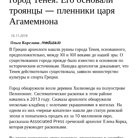
троянцы — пленники царя
Агамемнона
16.11.2018
Ольга Корелина. meduza.io
В Греции археологи нашли руины города Тенея, основанного,
предположительно, между XII и XIII веками до нашей эры. О
существовании города прежде было известно в основном по
историческим источникам. Находка археологов доказывает, что
Тенея действительно существовала, заявило министерство
культуры и спорта Греции.
Город обнаружили возле деревни Хилиомоди на полуострове
Пелопоннес. Систематические раскопки в этом районе
начались в 2013 году. Сначала археологи обнаружили
несколько кладбищ с золотыми украшениями в могилах. На
одном из них «черные копатели» нашли две статуи римской
эпохи и попытались продать их за 10 миллионов евро,
рассказала Associated Press греческий археолог Елена Корка,
которая руководит раскопками.
Во время очередного этапа раскопок, прошедшего в сентябре-