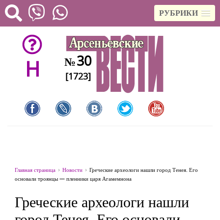
РУБРИКИ
30
№
H
[1723]
Главная страница
Новости
Греческие археологи нашли город Тенея. Его
основали троянцы — пленники царя Агамемнона
Греческие археологи нашли
город Тенея. Его основали