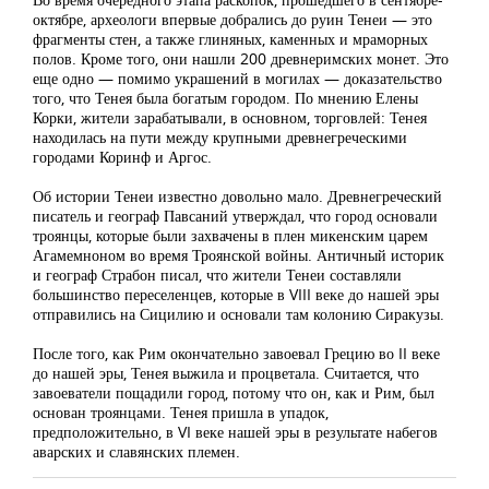
октябре, археологи впервые добрались до руин Тенеи — это
фрагменты стен, а также глиняных, каменных и мраморных
полов. Кроме того, они нашли 200 древнеримских монет. Это
еще одно — помимо украшений в могилах — доказательство
того, что Тенея была богатым городом. По мнению Елены
Корки, жители зарабатывали, в основном, торговлей: Тенея
находилась на пути между крупными древнегреческими
городами Коринф и Аргос.
Об истории Тенеи известно довольно мало. Древнегреческий
писатель и географ Павсаний утверждал, что город основали
троянцы, которые были захвачены в плен микенским царем
Агамемноном во время Троянской войны. Античный историк
и географ Страбон писал, что жители Тенеи составляли
большинство переселенцев, которые в VIII веке до нашей эры
отправились на Сицилию и основали там колонию Сиракузы.
После того, как Рим окончательно завоевал Грецию во II веке
до нашей эры, Тенея выжила и процветала. Считается, что
завоеватели пощадили город, потому что он, как и Рим, был
основан троянцами. Тенея пришла в упадок,
предположительно, в VI веке нашей эры в результате набегов
аварских и славянских племен.