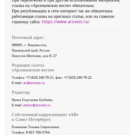
ссылка на «Арсеньевские вести» обязательна.
При републикации в сети интернет так же обязательна
работающая ссылка на оригинал статьи, или на главную
страницу сайта:
https://www.arsvest.ru/
Почтовый адрес:
690091
, г.
Владивосток
,
Приморский край
,
Россия
.
Переулок Шевченко
, дом 9, 27
Редакция газеты
«
Арсеньевские вести
»:
Телефон:
+7 (423) 240-70-21
, факс:
+7 (423) 240-70-22
E-mail:
av@arsvest.ru
Редактор:
Ирина Георгиевна Гребнёва,
E-mail:
editor@arsvest.ru
Собственный корреспондент «АВ»
в Санкт-Петербурге:
Романенко Татьяна Гаврииловна,
Телефон: 8-921-765-5754,