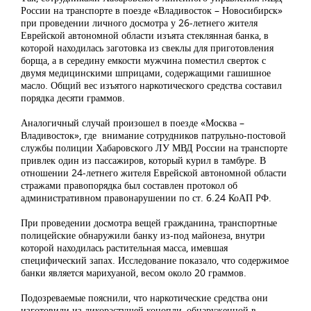
России на транспорте в поезде «Владивосток – Новосибирск»
при проведении личного досмотра у 26-летнего жителя
Еврейской автономной области изъята стеклянная банка, в
которой находилась заготовка из свеклы для приготовления
борща, а в середину емкости мужчина поместил сверток с
двумя медицинскими шприцами, содержащими гашишное
масло. Общий вес изъятого наркотического средства составил
порядка десяти граммов.
Аналогичный случай произошел в поезде «Москва –
Владивосток», где внимание сотрудников патрульно-постовой
службы полиции Хабаровского ЛУ МВД России на транспорте
привлек один из пассажиров, который курил в тамбуре. В
отношении 24-летнего жителя Еврейской автономной области
стражами правопорядка был составлен протокол об
административном правонарушении по ст. 6.24 КоАП РФ.
При проведении досмотра вещей гражданина, транспортные
полицейские обнаружили банку из-под майонеза, внутри
которой находилась растительная масса, имевшая
специфический запах. Исследование показало, что содержимое
банки является марихуаной, весом около 20 граммов.
Подозреваемые пояснили, что наркотические средства они
изготовили из дикорастущей конопли, обнаруженной в