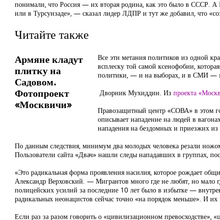
понимали, что Россия — их вторая родина, как это было в СССР. А
или в Турсунзаде», — сказал лидер ЛДПР и тут же добавил, что «с
Читайте также
Армяне кладут
Все эти метания политиков из одной кр
всплеску той самой ксенофобии, которая
плитку на
политики, — и на выборах, и в СМИ — 
Садовом.
Фотопроект
Дворник Мухиддин. Из
проекта «Моск
«Москвичи»
Правозащитный центр «СОВА» в этом го
описывает нападение на людей в вагона
нападения на бездомных и приезжих из 
По данным следствия, минимум два молодых человека резали ножо
Пользователи сайта «Двач» нашли следы нападавших в группах, по
«Это радикальная форма проявления насилия, которое рождает об
Александр Верховский. — Мигрантов много где не любят, но мало гд
полицейских усилий за последние 10 лет было в избытке — внутре
радикальных неонацистов сейчас точно «на порядок меньше». И их ч
Если раз за разом говорить о «цивилизационном превосходстве», «