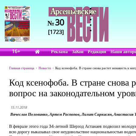
30
№
[1723]
16+
Реклама
ЗаКон
Редакция
Наши автор
Главная страница
Новости
Код ксенофоба. В стране снова растет ненависть к ми
Код ксенофоба. В стране снова р
вопрос на законодательном уров
15.11.2018
Вячеслав Половинко, Артем Распопов, Лилит Саркисян, Анастасия 
В феврале этого года 34-летний Шерзод Астанаев подвозил молодую
всю дорогу выказывал свое неудовольствие национальностью водител