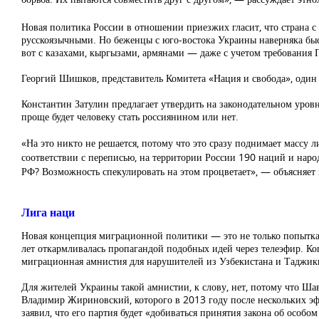
Новая политика России в отношении приезжих гласит, что страна 
русскоязычными. Но беженцы с юго-востока Украины наверняка быс
вот с казахами, кыргызами, армянами — даже с учетом требования
Георгий Шишков, представитель Комитета «Нация и свобода», один 
Константин Затулин предлагает утвердить на законодательном уров
проще будет человеку стать россиянином или нет.
«На это никто не решается, потому что это сразу поднимает массу л
соответствии с переписью, на территории России 190 наций и нар
РФ? Возможность спекулировать на этом процветает», — объясняет 
Лига наци
Новая концепция миграционной политики — это не только попытка в
лет откармливалась пропагандой подобных идей через телеэфир. Когд
миграционная амнистия для нарушителей из Узбекистана и Таджик
Для жителей Украины такой амнистии, к слову, нет, потому что Ш
Владимир Жириновский, которого в 2013 году после нескольких эф
заявил, что его партия будет «добиваться принятия закона об особ