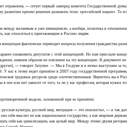
одит отражения, — сетует первый зампред комитета Государственной думы
у развитию принял решение развивать тезис «российской нации». То ес
им между желаемым и уже имевшимся», а вообще, политика в отношении
ить, как относиться к приезжающим в Россию людям.
ая концепция фактически переводит вопросы получения гражданства раз
аранее ознакомить депутатов с этой концепцией. Но нам прислали конце
ждении, никоим образом не повлияли на эту концепцию. В документе не 
 другие), — говорит Затулин. — Мы в Госдуме и я лично выступаем за т
. У нас к этому ведет принятие в 2007 году государственной программ
оисков трудовых ресурсов среди соотечественников. Вернетесь вы в Росс
 в нее или нет зависит от того, та ли у вас профессия, которая нужна эт
противоречивой модели, заложенной при ее принятии.
 русская культура, русский мир, миграция — это опасность», — и так дал
 она себя мыслит не как национальное государство, а как мировая держа
ивать себя как цивилизацию, как целый мир. Между этими двумя ритори
олог Сергей Абашин.