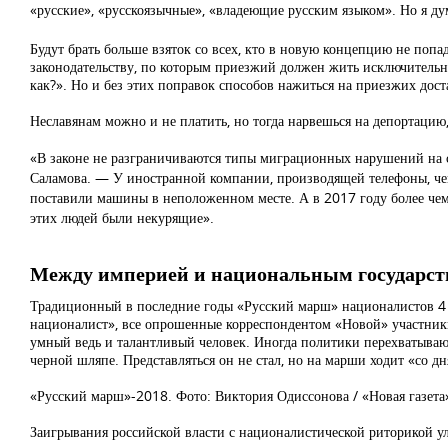
«русские», «русскоязычные», «владеющие русским языком». Но я дум
Будут брать больше взяток со всех, кто в новую концепцию не поп
законодательству, по которым приезжий должен жить исключительно
как?». Но и без этих поправок способов нажиться на приезжих дост
Неславянам можно и не платить, но тогда нарвешься на депортацию, 
«В законе не разграничиваются типы миграционных нарушений на 
Саламова. — У иностранной компании, производящей телефоны, чей
поставили машины в неположенном месте. А в 2017 году более чем 
этих людей были некурящие».
Между империей и национальным государст
Традиционный в последние годы «Русский марш» националистов 4 н
националист», все опрошенные корреспондентом «Новой» участник
умный ведь и талантливый человек. Иногда политики перехватывают
черной шляпе. Представляться он не стал, но на марши ходит «со дн
«Русский марш»-2018. Фото: Виктория Одиссонова / «Новая газета
Заигрывания российской власти с националистической риторикой у