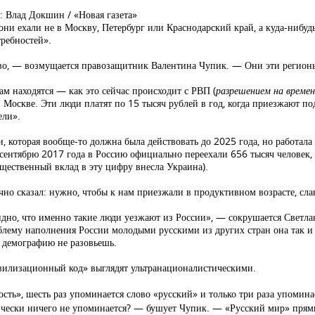
о: Влад Докшин / «Новая газета»
они ехали не в Москву, Петербург или Краснодарский край, а куда-нибуд
требностей».
аво, — возмущается правозащитник Валентина Чупик. — Они эти регион
там находятся — как это сейчас происходит с РВП (
разрешением на време
в Москве. Эти люди платят по 15 тысяч рублей в год, когда приезжают п
ели».
которая вообще-то должна была действовать до 2025 года, но работала
 сентябрю 2017 года в Россию официально переехали 656 тысяч человек, 
существенный вклад в эту цифру внесла Украина).
но сказал: нужно, чтобы к нам приезжали в продуктивном возрасте, слав
 видно, что именно такие люди уезжают из России», — сокрушается Свет
ему наполнения России молодыми русскими из других стран она так и не
и демографию не разовьешь.
ивилизационный код» выглядят ультранационалистическими.
ость», шесть раз упоминается слово «русский» и только три раза упомина
чески ничего не упоминается? — бушует Чупик. — «Русский мир» прямы