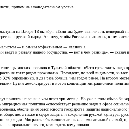
ласти, причем на законодательном уровне.
выступая на Валдае 18 октября. «Если мы будем выпячивать пещерный н
ресован русский народ. А я хочу, чтобы Россия сохранилась, в том числе
ионалистом — и самым эффективным — являюсь я.
 ведет к развалу нашего государства, — вот в чем разница», — сказал п
сносе цыганских поселков в Тульской области: «Чего греха таить, надо п
осто не хотят рядом проживать». Президент, по всей видимости, читает 
 32% опрошенных, в два раза больше, чем годом ранее. На втором месте
ализм» Путин демонстрирует в новой концепции миграционной политики
ут приняты не раньше чем через три месяца. Но уже в этом «было бы хо
ь миграционная политика «способствует решению задач в сфере социальн
аселения, обеспечения безопасности государства, защиты национального
обществе, а также в сфере защиты и сохранения русской культуры, русс
нного) кода». Мигранты объявляются лишь «вспомогательной» силой, при
 — и правильно: нечего, мол, ездить кому попало.