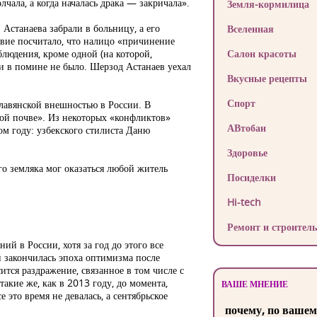
чала, а когда началась драка — закричала».
Земля-кормилица
Астанаева забрали в больницу, а его
Вселенная
ствие посчитало, что налицо «причинение
блюдения, кроме одной (на которой,
Салон красоты
 и в помине не было. Шерзод Астанаев уехал
Вкусные рецепты
Спорт
лавянской внешностью в России. В
вой почве». Из некоторых «конфликтов»
АВтобан
м году: узбекского стилиста Даню
Здоровье
го земляка мог оказаться любой житель
Посиделки
Hi-tech
Ремонт и строитель
й в России, хотя за год до этого все
й закончилась эпоха оптимизма после
тся раздражение, связанное в том числе с
кие же, как в 2013 году, до момента,
ВАШЕ МНЕНИЕ
 это время не девалась, а сентябрьское
почему, по вашем