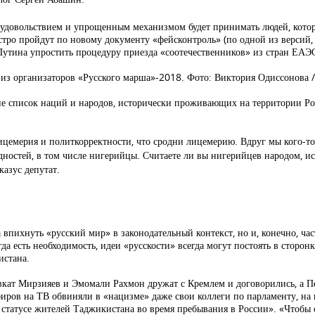
с удовольствием и упрощенным механизмом будет принимать людей, кото
тро пройдут по новому документу «фейсконтроль» (по одной из версий,
 Путина упростить процедуру приезда «соотечественников» из стран ЕАЭ
из организаторов «Русского марша»-2018. Фото: Виктория Одиссонова /
не список наций и народов, исторически проживающих на территории Рос
ицемерия и политкорректности, что сродни лицемерию. Вдруг мы кого-то 
одностей, в том числе нигерийцы. Считаете ли вы нигерийцев народом,
казус депутат.
пихнуть «русский мир» в законодательный контекст, но и, конечно, част
а есть необходимость, идеи «русскости» всегда могут постоять в сторонк
истана.
авкат Мирзияев и Эмомали Рахмон дружат с Кремлем и договорились, а П
иров на ТВ обвиняли в «нацизме» даже свои коллеги по парламенту, на
ом статусе жителей Таджикистана во время пребывания в России». «Чтобы