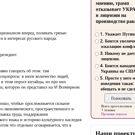
мнению, трамп
отказывает УКР
в лицензии на
производство рак
ационализм вперед, поливать грязью
1. Уважает Путин
 и в интересах русского народа.
2. Боится увелич
эскалацию конфл
3. Никому не дает
резидент.
лицензии.
4. Боится нападе
рямо говорить об этом: там
Украины на СШ
соцопросы: в июле количество людей,
5. Просто у него 
 в этом опросе китайцы, но про них
поведения такая:
, которую он представил на VI Всемирном
обещать и не сдел
рошо, чтобы» прослеживается сильное
Всего проголосовало
о-экономического, пространственного и
1 человек
 рынка труда, поддержания
Прошлые опросы
кого языка и историко-культурного наследия
том что отдельно оговаривается, что в
Наши проект