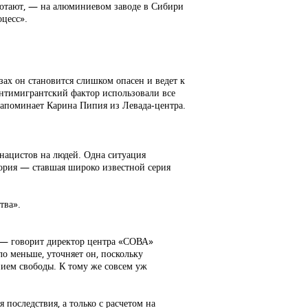
аботают, — на алюминиевом заводе в Сибири
оцесс».
ах он становится слишком опасен и ведет к
 антимигрантский фактор использовали все
апоминает Карина Пипия из Левада-центра.
нацистов на людей. Одна ситуация
тория — ставшая широко известной серия
тва».
 — говорит директор центра «СОВА»
о меньше, уточняет он, поскольку
нием свободы. К тому же совсем уж
последствия, а только с расчетом на