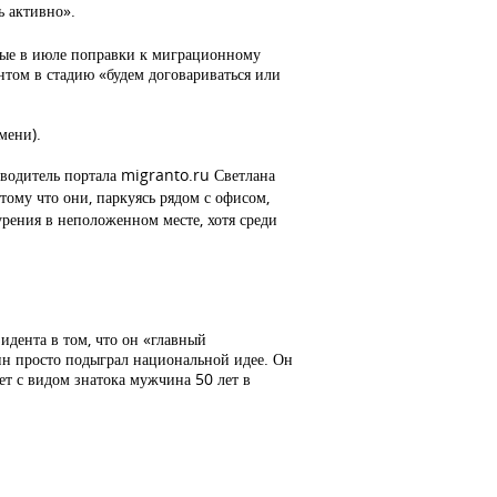
ь активно».
нные в июле поправки к миграционному
нтом в стадию «будем договариваться или
мени).
водитель портала migranto.ru Светлана
ому что они, паркуясь рядом с офисом,
рения в неположенном месте, хотя среди
дента в том, что он «главный
ин просто подыграл национальной идее. Он
ет с видом знатока мужчина 50 лет в