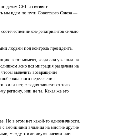
 по делам СНГ и связям с
ть мы идем по пути Советского Союза —
 соотечественников-репатриантов сильно
ными людьми под контроль президента.
пцию в тот момент, когда она уже шла на
слишком ясно вся миграция разделена на
о, чтобы выделить возвращение
ы добровольного переселения
ию или нет, сегодня зависит от того,
ому региону, или не та. Какая же это
ее. Но в этом нет какой-то однозначности.
ва с амбициями влияния на многие другие
ками, между этими двумя идеями идет