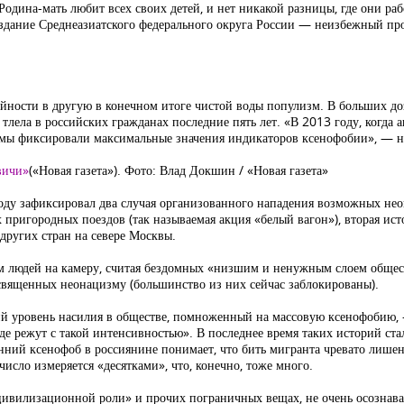
 Родина-мать любит всех своих детей, и нет никакой разницы, где они р
оздание Среднеазиатского федерального округа России — неизбежный пр
айности в другую в конечном итоге чистой воды популизм. В больших доз
 тлела в российских гражданах последние пять лет. «В 2013 году, когда
мы фиксировали максимальные значения индикаторов ксенофобии», — н
вичи»
(«Новая газета»). Фото: Влад Докшин / «Новая газета»
ду зафиксировал два случая организованного нападения возможных нео
х пригородных поездов (так называемая акция «белый вагон»), вторая ис
других стран на севере Москвы.
м людей на камеру, считая бездомных «низшим и ненужным слоем общес
священных неонацизму (большинство из них сейчас заблокированы).
щий уровень насилия в обществе, помноженный на массовую ксенофобию,
е режут с такой интенсивностью». В последнее время таких историй стал
нний ксенофоб в россиянине понимает, что бить мигранта чревато лише
исло измеряется «десятками», что, конечно, тоже много.
цивилизационной роли» и прочих пограничных вещах, не очень осознавая 