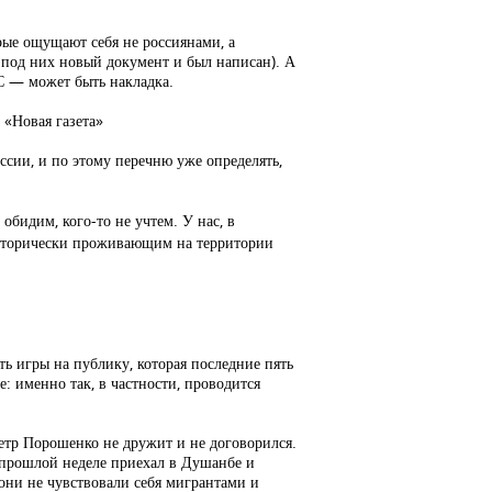
рые ощущают себя не россиянами, а
 под них новый документ и был написан). А
С — может быть накладка.
 «Новая газета»
сии, и по этому перечню уже определять,
обидим, кого-то не учтем. У нас, в
 исторически проживающим на территории
ь игры на публику, которая последние пять
е: именно так, в частности, проводится
етр Порошенко не дружит и не договорился.
 прошлой неделе приехал в Душанбе и
 они не чувствовали себя мигрантами и