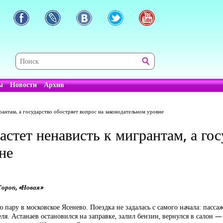
ы
Новости
Архив
грантам, а государство обостряет вопрос на законодательном уровне
астет ненависть к мигрантам, а го
не
Тороп, «Новая»
 пару в московское Ясенево. Поездка не задалась с самого начала: пас
я. Астанаев остановился на заправке, залил бензин, вернулся в салон —