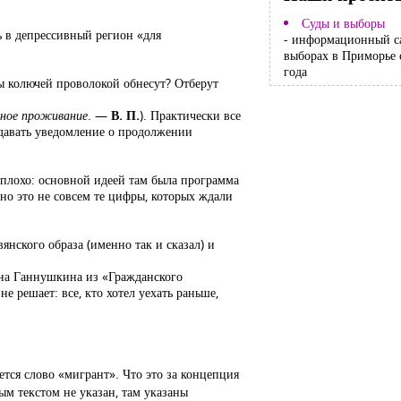
Суды и выборы
ь в депрессивный регион «для
- информационный с
выборах в Приморье 
года
ы колючей проволокой обнесут? Отберут
нное проживание
. —
В. П.
). Практически все
одавать уведомление о продолжении
 плохо: основной идеей там была программа
но это не совсем те цифры, которых ждали
янского образа (именно так и сказал) и
лана Ганнушкина из «Гражданского
 решает: все, кто хотел уехать раньше,
ется слово «мигрант». Что это за концепция
м текстом не указан, там указаны