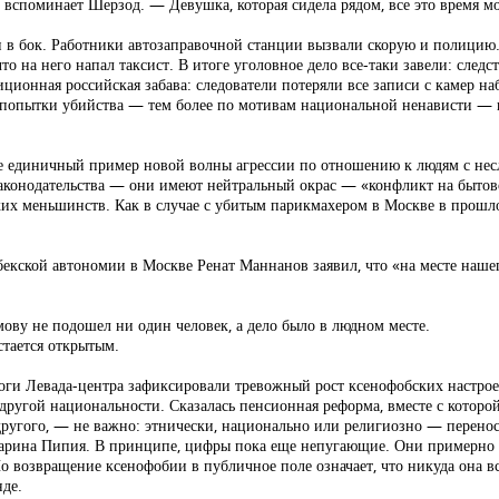
вспоминает Шерзод. — Девушка, которая сидела рядом, все это время мол
и в бок. Работники автозаправочной станции вызвали скорую и полицию. 
о на него напал таксист. В итоге уголовное дело все-таки завели: след
ционная российская забава: следователи потеряли все записи с камер на
кой попытки убийства — тем более по мотивам национальной ненависти —
 не единичный пример новой волны агрессии по отношению к людям с нес
 законодательства — они имеют нейтральный окрас — «конфликт на быто
х меньшинств. Как в случае с убитым парикмахером в Москве в прошло
збекской автономии в Москве Ренат Маннанов заявил, что «на месте наше
мову не подошел ни один человек, а дело было в людном месте.
стается открытым.
ги Левада-центра зафиксировали тревожный рост ксенофобских настроени
ругой национальности. Сказалась пенсионная реформа, вместе с которо
другого, — не важно: этнически, национально или религиозно — переноси
рина Пипия. В принципе, цифры пока еще непугающие. Они примерно та
о возвращение ксенофобии в публичное поле означает, что никуда она все
нде.