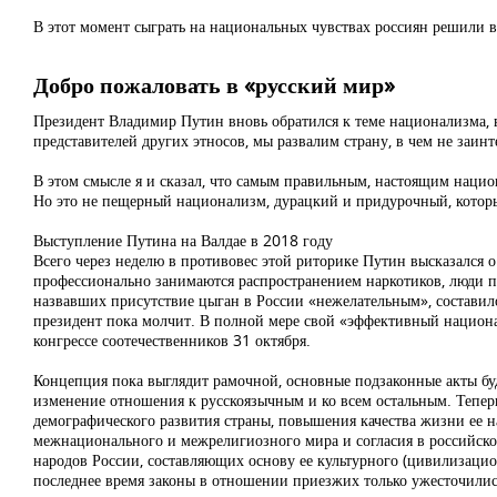
В этот момент сыграть на национальных чувствах россиян решили в
Добро пожаловать в «русский мир»
Президент Владимир Путин вновь обратился к теме национализма, 
представителей других этносов, мы развалим страну, в чем не заинте
В этом смысле я и сказал, что самым правильным, настоящим нац
Но это не пещерный национализм, дурацкий и придурочный, который
Выступление Путина на Валдае в 2018 году
Всего через неделю в противовес этой риторике Путин высказался о 
профессионально занимаются распространением наркотиков, люди пр
назвавших присутствие цыган в России «нежелательным», составило
президент пока молчит. В полной мере свой «эффективный национ
конгрессе соотечественников 31 октября.
Концепция пока выглядит рамочной, основные подзаконные акты буд
изменение отношения к русскоязычным и ко всем остальным. Тепер
демографического развития страны, повышения качества жизни ее н
межнационального и межрелигиозного мира и согласия в российском 
народов России, составляющих основу ее культурного (цивилизацио
последнее время законы в отношении приезжих только ужесточились