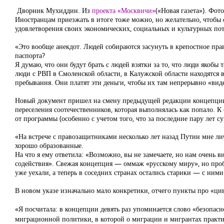
Дворник Мухиддин. Из
проекта «Москвичи»
(«Новая газета»). Фот
Иностранцам приезжать в итоге тоже можно, но желательно, чтобы 
удовлетворения своих экономических, социальных и культурных по
«Это вообще анекдот. Людей собираются засунуть в крепостное пр
паспорта?
Я думаю, что они будут брать с людей взятки за то, что люди якобы 
люди с РВП в Смоленской области, в Калужской области находятся 
пребывания. Они платят эти деньги, чтобы их там непрерывно «вид
Новый документ пришел на смену предыдущей редакции концепции, 
переселения соотечественников, которая выполнялась как попало. К
от программы (особенно с учетом того, что за последние пару лет 
«На встрече с правозащитниками несколько лет назад Путин мне лич
хорошо образованные.
На что я ему ответила: «Возможно, вы не замечаете, но нам очень
содействия». Свежая концепция — оммаж «русскому миру», но пробл
уже уехали, а теперь в соседних странах остались старики — с ним
В новом указе изначально мало конкретики, отчего пункты про «ц
«Я посчитала: в концепции девять раз упоминается слово «безопасн
миграционной политики, в которой о миграции и мигрантах практи