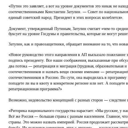
«Путин это заявляет, а вот на уровне документов это никак не нах
соотечественниками Константин Затулин. — Совет по национальном
единый советский народ. Президент в этих вопросах колеблется».
Документ, утвержденный Путиным, Затулин считает «чем-то средн
буксует на уровне Госдумы и правительства, которые не могут реш
Затулин, как и правозащитники, обращает внимание на то, что нов
«Новое руководство этого направления в АП высказало пожелание з
подпись президенту. Все наши соображения, высказанные при обсу
два потока — репатриация и миграция (трудовая, образовательная и
соотечественников и назвать вещи своими именами — репатриацией
соотечественников в Россию. По сути, она выродилась в программу п
попадете ли вы в квоту в конкретном регионе или нет. А попадете вы
репатриационная программа?»
Возможно, недовольство концепцией с разных сторон — следствие 
«Риторика национального государства нарастает: «Мы русские, у нас
Всё же Россия — большая страна с разным населением. Главное, что
страны. Это можно назвать империей. Россия продолжает рассматр
борьба. Их пытаются совместить друг с другом», — рассуждает этн