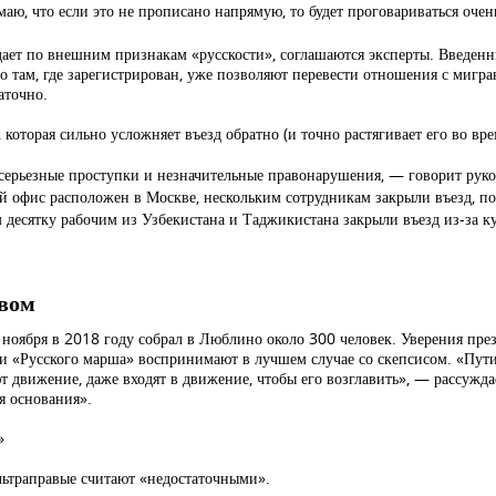
аю, что если это не прописано напрямую, то будет проговариваться очен
адает по внешним признакам «русскости», соглашаются эксперты. Введе
 там, где зарегистрирован, уже позволяют перевести отношения с мигра
аточно.
которая сильно усложняет въезд обратно (и точно растягивает его во вре
серьезные проступки и незначительные правонарушения, — говорит руко
 офис расположен в Москве, нескольким сотрудникам закрыли въезд, пот
десятку рабочим из Узбекистана и Таджикистана закрыли въезд из-за ку
вом
оября в 2018 году собрал в Люблино около 300 человек. Уверения прези
и «Русского марша» воспринимают в лучшем случае со скепсисом. «Пут
 движение, даже входят в движение, чтобы его возглавить», — рассужда
я основания».
»
льтраправые считают «недостаточными».