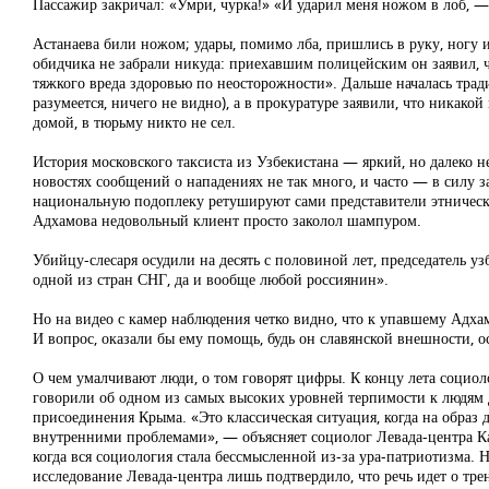
Пассажир закричал: «Умри, чурка!» «И ударил меня ножом в лоб, — 
Астанаева били ножом; удары, помимо лба, пришлись в руку, ногу 
обидчика не забрали никуда: приехавшим полицейским он заявил, чт
тяжкого вреда здоровью по неосторожности». Дальше началась тради
разумеется, ничего не видно), а в прокуратуре заявили, что ника
домой, в тюрьму никто не сел.
История московского таксиста из Узбекистана — яркий, но далеко
новостях сообщений о нападениях не так много, и часто — в силу
национальную подоплеку ретушируют сами представители этнически
Адхамова недовольный клиент просто заколол шампуром.
Убийцу-слесаря осудили на десять с половиной лет, председатель у
одной из стран СНГ, да и вообще любой россиянин».
Но на видео с камер наблюдения четко видно, что к упавшему Адха
И вопрос, оказали бы ему помощь, будь он славянской внешности, о
О чем умалчивают люди, о том говорят цифры. К концу лета социоло
говорили об одном из самых высоких уровней терпимости к людям д
присоединения Крыма. «Это классическая ситуация, когда на образ 
внутренними проблемами», — объясняет социолог Левада-центра Ка
когда вся социология стала бессмысленной из-за ура-патриотизма. Н
исследование Левада-центра лишь подтвердило, что речь идет о тре