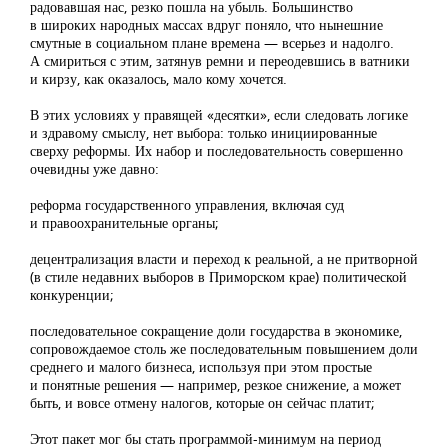
радовавшая нас, резко пошла на убыль. Большинство
в широких народных массах вдруг поняло, что нынешние
смутные в социальном плане времена — всерьез и надолго.
А смириться с этим, затянув ремни и переодевшись в ватники
и кирзу, как оказалось, мало кому хочется.
В этих условиях у правящей «десятки», если следовать логике
и здравому смыслу, нет выбора: только инициированные
сверху реформы. Их набор и последовательность совершенно
очевидны уже давно:
реформа государственного управления, включая суд
и правоохранительные органы;
децентрализация власти и переход к реальной, а не притворной
(в стиле недавних выборов в Приморском крае) политической
конкуренции;
последовательное сокращение доли государства в экономике,
сопровождаемое столь же последовательным повышением доли
среднего и малого бизнеса, используя при этом простые
и понятные решения — например, резкое снижение, а может
быть, и вовсе отмену налогов, которые он сейчас платит;
Этот пакет мог бы стать программой-минимум на период