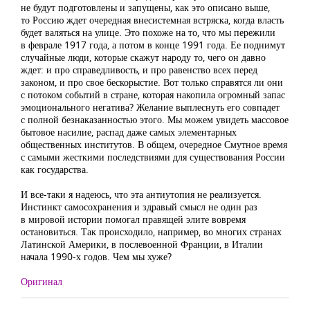
не будут подготовлены и запущены, как это описано выше,
то Россию ждет очередная внесистемная встряска, когда власть
будет валяться на улице. Это похоже на то, что мы пережили
в феврале 1917 года, а потом в конце 1991 года. Ее поднимут
случайные люди, которые скажут народу то, чего он давно
ждет: и про справедливость, и про равенство всех перед
законом, и про свое бескорыстие. Вот только справятся ли они
с потоком событий в стране, которая накопила огромный запас
эмоционального негатива? Желание выплеснуть его совпадет
с полной безнаказанностью этого. Мы можем увидеть массовое
бытовое насилие, распад даже самых элементарных
общественных институтов. В общем, очередное Смутное время
с самыми жесткими последствиями для существования России
как государства.
И все-таки я надеюсь, что эта антиутопия не реализуется.
Инстинкт самосохранения и здравый смысл не один раз
в мировой истории помогал правящей элите вовремя
остановиться. Так происходило, например, во многих странах
Латинской Америки, в послевоенной Франции, в Италии
начала 1990-х годов. Чем мы хуже?
Оригинал