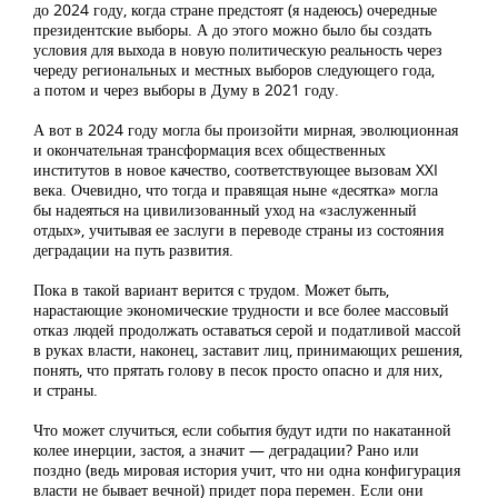
до 2024 году, когда стране предстоят (я надеюсь) очередные
президентские выборы. А до этого можно было бы создать
условия для выхода в новую политическую реальность через
череду региональных и местных выборов следующего года,
а потом и через выборы в Думу в 2021 году.
А вот в 2024 году могла бы произойти мирная, эволюционная
и окончательная трансформация всех общественных
институтов в новое качество, соответствующее вызовам XXI
века. Очевидно, что тогда и правящая ныне «десятка» могла
бы надеяться на цивилизованный уход на «заслуженный
отдых», учитывая ее заслуги в переводе страны из состояния
деградации на путь развития.
Пока в такой вариант верится с трудом. Может быть,
нарастающие экономические трудности и все более массовый
отказ людей продолжать оставаться серой и податливой массой
в руках власти, наконец, заставит лиц, принимающих решения,
понять, что прятать голову в песок просто опасно и для них,
и страны.
Что может случиться, если события будут идти по накатанной
колее инерции, застоя, а значит — деградации? Рано или
поздно (ведь мировая история учит, что ни одна конфигурация
власти не бывает вечной) придет пора перемен. Если они