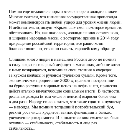
Помню еще недавние споры о «телевизоре и холодильнике».
Многие считали, что нынешняя государственная пропаганда
может компенсировать любой ущерб для уровня жизни людей.
И действительно, лозунг «Крымнаш» смог некоторое время это
обеспечивать. Но, как оказалось, «холодильник» остался жив,
и широкие народные массы, с восторгом приняв в 2014 году
приращение российской территории, все равно хотят
благосостояния по, страшно сказать, европейскому образцу.
Слишком много людей в нынешней России либо не помнят
в силу возраста товарный дефицит в магазинах, либо не хотят
к нему возвращаться, вспоминая свои стояния в очередях
за куском колбасы и рулоном туалетной бумаги. Кроме того,
экономическое процветание 2000-х, целиком построенное
на бурно растущих мировых ценах на нефть и газ, принесло
действительно впечатляющие социальные итоги. В частности,
реальные доходы (в том числе и пенсии) выросли более чем
в два раза. Народу стало казаться, что такие сдвиги к лучшему
— навсегда. Мы помним тогдашний потребительский бум,
резкий рост числа кредитов, взятых физлицами в банках,
увеличение рождаемости. И в политическом смысле все было
отлично — стабильность, стабильность и еще раз
стабильность…