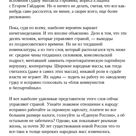
вспомним судьбу Михаила Горбачева, Бориса Ельцина
с Егором Гайдаром. Но и ничего не делать, считая, что все как-
нибудь само рассосется, не менее, а скорее всего, еще более
рискованно.
Пока, судя по всему, наиболее вероятен вариант
ничегонеделания. И это вполне объяснимо. Дело в том, что эти
десять человек, которые управляют страной, — выходцы
из позднесоветского времени. Но не из тогдашней
номенклатуры, а из того слоя, который располагался чуть ниже
ее: средние чины тогдашних силовиков, комсомольский
подрост, мечтавший заменить геронтократическую партийную
верхушку, кооператоры. Широкие народные массы, как тогда
считалось (даже в самих этих массах), никакой роли в судьбе
власти не играют. Их задача — ходить на работу по заводскому
гудку и исправно голосовать за «блок коммунистов
и беспартийных».
И вот наиболее удачливые представители этого слоя сейчас
управляют страной. Узнаёте знакомое отношение к народу:
исправно работайте за скромную зарплату, платите во все
большем размере налоги, голосуйте за «Единую Россию», а об
остальном не заботьтесь? Однако, как показывает реальная
жизнь, за почти 30 лет существования новой России что-то
все-таки в толще широких народных масс изменилось.