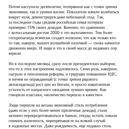
Потом наступило десятилетие, потерянное как с точки зрения
экономики, так и уровня жизни. Показатели начали колебаться
вокруг нуля, демонстрируя даже небольшой спад. Так,
за последние годы средняя российская семья потеряла
примерно 15% своих доходов. Конечно, по сравнению
с колоссальным ростом 2000-х это малозаметно. Тем более
госпропаганда всячески создает иллюзию, что как только кто-
то там, наверху, махнет волшебной палочкой — снова начнется
движение вверх. И люди в это в своей массе до недавних пор
верили.
Но в последние месяцы, сразу после президентских выборов,
что-то в этих настроениях надломилось. Свою роль, наверное,
сыграли и пенсионная реформа, и грядущее повышение НДС,
и ничем не оправданный (с точки зрения рядового
автовладельца) рост цен на бензин, и просто накопленная
усталость от напрасного ожидания лучших времен. Как
говорили классики, «количество перешло в качество».
Люди перешли на весьма экономный стиль потребления
(даже если у них более-менее приличные доходы), стали
активно перекредитовываться в банках, откуда, кстати, начали
снимать наличность, перепрятывая ее на всякий случай
в надежных местах. Даже рождаемость, еще недавно столь